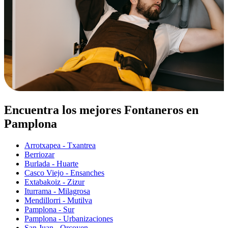
Encuentra los mejores Fontaneros en
Pamplona
Arrotxapea - Txantrea
Berriozar
Burlada - Huarte
Casco Viejo - Ensanches
Extabakoiz - Zizur
Iturrama - Milagrosa
Mendillorri - Mutilva
Pamplona - Sur
Pamplona - Urbanizaciones
San Juan - Orcoyen