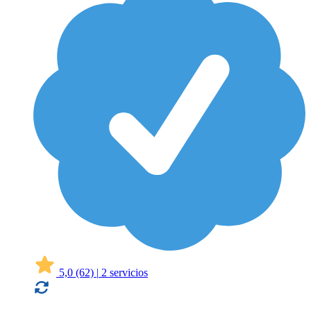
5,0
(62)
|
2 servicios