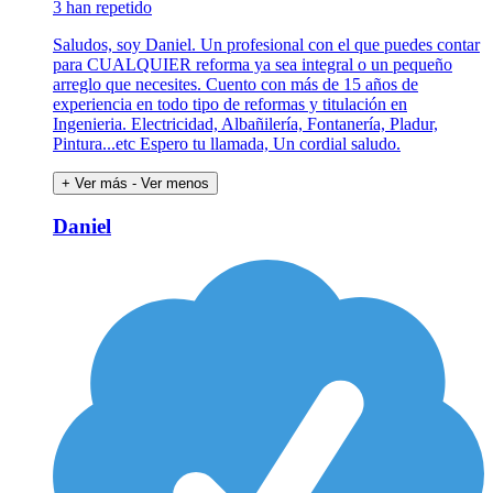
3 han repetido
Saludos, soy Daniel. Un profesional con el que puedes contar
para CUALQUIER reforma ya sea integral o un pequeño
arreglo que necesites. Cuento con más de 15 años de
experiencia en todo tipo de reformas y titulación en
Ingenieria. Electricidad, Albañilería, Fontanería, Pladur,
Pintura...etc Espero tu llamada, Un cordial saludo.
+ Ver más
- Ver menos
Daniel