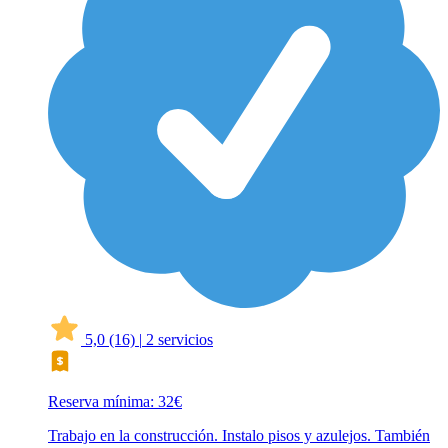
5,0
(16)
|
2 servicios
Reserva mínima: 32€
Trabajo en la construcción. Instalo pisos y azulejos. También