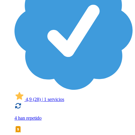
4,9
(28)
|
1 servicios
4 han repetido