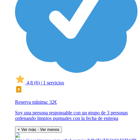
4,8
(6)
|
1 servicios
Reserva mínima: 32€
Soy una persona responsable con un grupo de 3 personas
ordenando limpios puntuales con la fecha de entrega
+ Ver más
- Ver menos