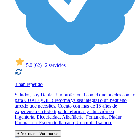
5,0
(62)
|
2 servicios
3 han repetido
Saludos, soy Daniel. Un profesional con el que puedes contar
para CUALQUIER reforma ya sea integral o un pequeño
arreglo que necesites. Cuento con más de 15 años de
experiencia en todo tipo de reformas y titulación en
Ingenieria. Electricidad, Albañilería, Fontanería, Pladur,
Pintura...etc Espero tu llamada, Un cordial saludo.
+ Ver más
- Ver menos