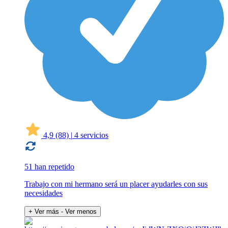
4,9
(88)
|
4 servicios
51 han repetido
Trabajo con mi hermano será un placer ayudarles con sus
necesidades
+ Ver más
- Ver menos