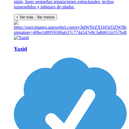
pinto, hago pequeñas reparaciones estructurales, techos
suspendidos y tabiques de pladur.
+ Ver más
- Ver menos
Yazid