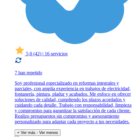
5,0
(42)
|
16 servicios
7 han repetido
Soy profesional especializado en reformas integrales y
parciales, con amplia experiencia en trabajos de electricidad,
fontanería, pintura, pladur y acabados. Me enfoco en ofrecer
soluciones de calidad, cumpliendo los plazos acordados y
cuidando cada detalle. Trabajo con responsabilidad, limpieza
y compromiso para garantizar la satisfacción de cada cliente.
Realizo presupuestos sin compromiso y asesoramiento
personalizado para adaptar cada proyecto a tus necesidades.
+ Ver más
- Ver menos