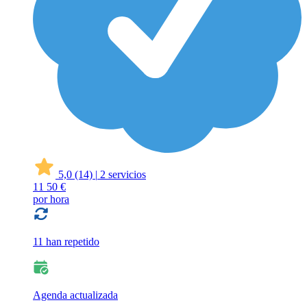
5,0
(14)
|
2 servicios
11
50 €
por hora
11 han repetido
Agenda actualizada