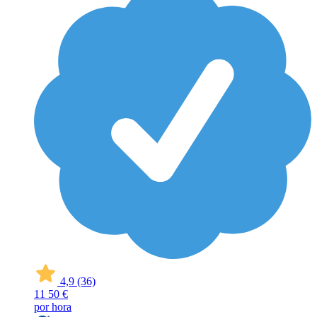
4,9
(36)
11
50 €
por hora