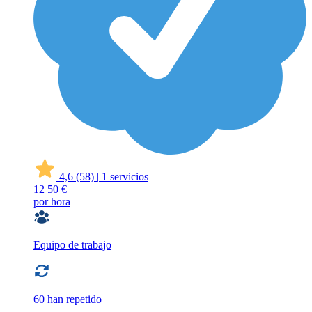
4,6
(58)
|
1 servicios
12
50 €
por hora
Equipo de trabajo
60 han repetido