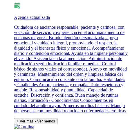
Agenda actualizada
Cuidadora de ancianos responsable, paciente y cariñosa, con
vocación de servicio y experiencia en el acompañamiento de
personas mayores. Brindo atención personalizada, apoyo
emocional y cuidado integral, promoviendo el respeto, la
dignidad y el bienestar físico y emocional. Acompañamiento
diario y contención emocional. Ayuda en la higiene personal y
el vestido. Asistencia en la alimentación. Administración de
medicación según indicación familiar o médica. Control
básico de signos vitales (si corresponde). Apoyo en movilidad
y caminatas. Mantenimiento del orden y limpieza básica del
entorno. Comunicación constante con la familia. Habilidades
y Cualidades Amor, paciencia y empatía. Trato respetuoso y
amable. Responsabilidad y puntualidad. Capacidad de
escucha. Discreción y confianza. Buen manejo de rutinas
diarias. Formación / Conocimientos Conocimientos en
cuidado del adulto mayor. Primeros auxilios básicos. Manejo
de personas con movilidad reducida o enfermedades crónicas
+ Ver más
- Ver menos