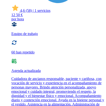
4,6
(58)
|
1 servicios
12
50 €
por hora
Equipo de trabajo
60 han repetido
Agenda actualizada
Cuidadora de ancianos responsable, paciente y cariñosa, con
vocación de servicio y experiencia en el acompañamiento de
personas mayores. Brindo atención personalizada, apoyo
emocional y cuidado integral, promoviendo el respeto, la
dignidad y el bienestar físico y emocional. Acompañamiento
diario y contención emocional. Ayuda en la higiene personal y
el vestido. Asistencia en la alimentación. Administración de