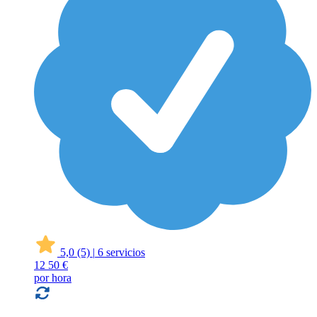
5,0
(5)
|
6 servicios
12
50 €
por hora