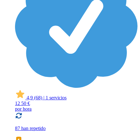
4,9
(68)
|
1 servicios
12
50 €
por hora
87 han repetido