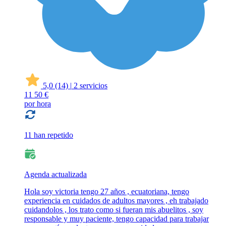
5,0
(14)
|
2 servicios
11
50 €
por hora
11 han repetido
Agenda actualizada
Hola soy victoria tengo 27 años , ecuatoriana, tengo
experiencia en cuidados de adultos mayores , eh trabajado
cuidandolos , los trato como si fueran mis abuelitos , soy
responsable y muy paciente, tengo capacidad para trabajar