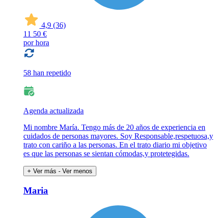
4,9
(36)
11
50 €
por hora
58 han repetido
Agenda actualizada
Mi nombre María. Tengo más de 20 años de experiencia en
cuidados de personas mayores. Soy Responsable,respetuosa,y
trato con cariño a las personas. En el trato diario mi objetivo
es que las personas se sientan cómodas,y protetegidas.
+ Ver más
- Ver menos
Maria