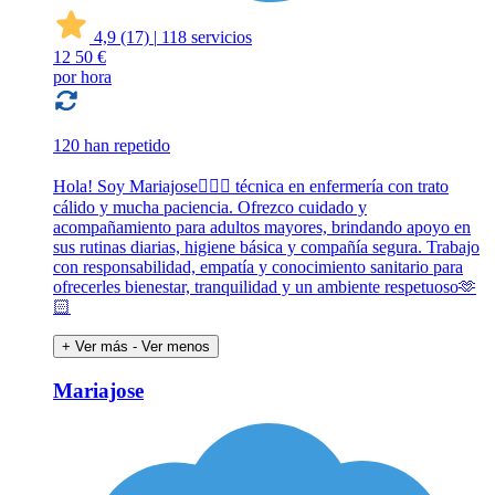
4,9
(17)
|
118 servicios
12
50 €
por hora
120 han repetido
Hola! Soy Mariajose🙋🏼‍♀️ técnica en enfermería con trato
cálido y mucha paciencia. Ofrezco cuidado y
acompañamiento para adultos mayores, brindando apoyo en
sus rutinas diarias, higiene básica y compañía segura. Trabajo
con responsabilidad, empatía y conocimiento sanitario para
ofrecerles bienestar, tranquilidad y un ambiente respetuoso🫶
🏻
+ Ver más
- Ver menos
Mariajose