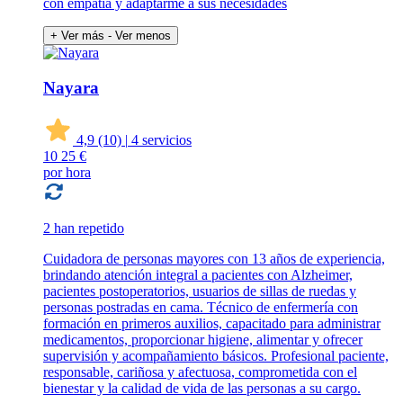
con empatía y adaptarme a sus necesidades
+ Ver más
- Ver menos
Nayara
4,9
(10)
|
4 servicios
10
25 €
por hora
2 han repetido
Cuidadora de personas mayores con 13 años de experiencia,
brindando atención integral a pacientes con Alzheimer,
pacientes postoperatorios, usuarios de sillas de ruedas y
personas postradas en cama. Técnico de enfermería con
formación en primeros auxilios, capacitado para administrar
medicamentos, proporcionar higiene, alimentar y ofrecer
supervisión y acompañamiento básicos. Profesional paciente,
responsable, cariñosa y afectuosa, comprometida con el
bienestar y la calidad de vida de las personas a su cargo.