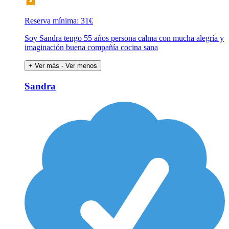
Reserva mínima: 31€
Soy Sandra tengo 55 años persona calma con mucha alegría y
imaginación buena compañía cocina sana
+ Ver más
- Ver menos
Sandra