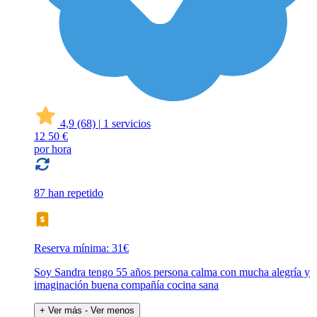
4,9
(68)
|
1 servicios
12
50 €
por hora
87 han repetido
Reserva mínima: 31€
Soy Sandra tengo 55 años persona calma con mucha alegría y
imaginación buena compañía cocina sana
+ Ver más
- Ver menos