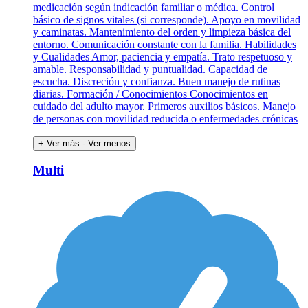
medicación según indicación familiar o médica. Control
básico de signos vitales (si corresponde). Apoyo en movilidad
y caminatas. Mantenimiento del orden y limpieza básica del
entorno. Comunicación constante con la familia. Habilidades
y Cualidades Amor, paciencia y empatía. Trato respetuoso y
amable. Responsabilidad y puntualidad. Capacidad de
escucha. Discreción y confianza. Buen manejo de rutinas
diarias. Formación / Conocimientos Conocimientos en
cuidado del adulto mayor. Primeros auxilios básicos. Manejo
de personas con movilidad reducida o enfermedades crónicas
+ Ver más
- Ver menos
Multi