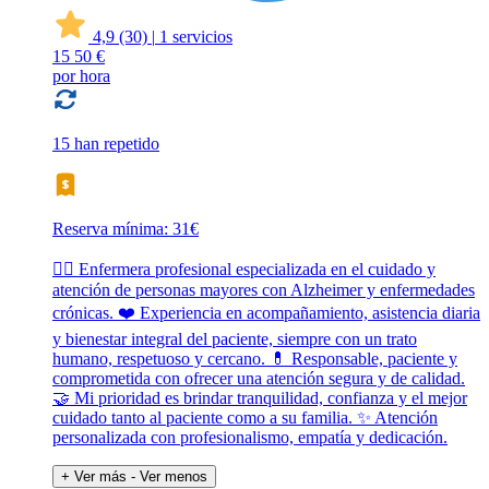
4,9
(30)
|
1 servicios
15
50 €
por hora
15 han repetido
Reserva mínima: 31€
👩‍⚕️ Enfermera profesional especializada en el cuidado y
atención de personas mayores con Alzheimer y enfermedades
crónicas. ❤️ Experiencia en acompañamiento, asistencia diaria
y bienestar integral del paciente, siempre con un trato
humano, respetuoso y cercano. 💊 Responsable, paciente y
comprometida con ofrecer una atención segura y de calidad.
🤝 Mi prioridad es brindar tranquilidad, confianza y el mejor
cuidado tanto al paciente como a su familia. ✨ Atención
personalizada con profesionalismo, empatía y dedicación.
+ Ver más
- Ver menos