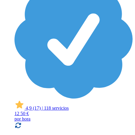
4,9
(17)
|
118 servicios
12
50 €
por hora