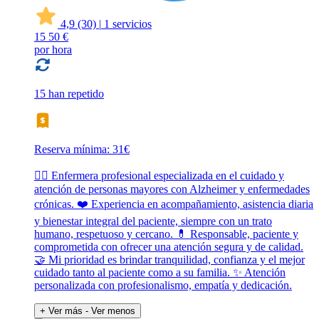
4,9
(30)
|
1 servicios
15
50 €
por hora
15 han repetido
Reserva mínima: 31€
👩‍⚕️ Enfermera profesional especializada en el cuidado y
atención de personas mayores con Alzheimer y enfermedades
crónicas. ❤️ Experiencia en acompañamiento, asistencia diaria
y bienestar integral del paciente, siempre con un trato
humano, respetuoso y cercano. 💊 Responsable, paciente y
comprometida con ofrecer una atención segura y de calidad.
🤝 Mi prioridad es brindar tranquilidad, confianza y el mejor
cuidado tanto al paciente como a su familia. ✨ Atención
personalizada con profesionalismo, empatía y dedicación.
+ Ver más
- Ver menos