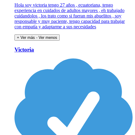
Hola soy victoria tengo 27 años , ecuatoriana, tengo
experiencia en cuidados de adultos mayores , eh trabajado
cuidandolos , los trato como si fueran mis abuelitos , soy
responsable y muy paciente, tengo capacidad para trabajar
con empatía y adaptarme a sus necesidades
+ Ver más
- Ver menos
Victoria