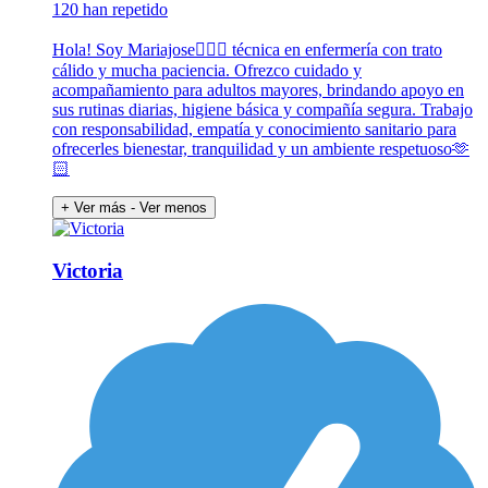
120 han repetido
Hola! Soy Mariajose🙋🏼‍♀️ técnica en enfermería con trato
cálido y mucha paciencia. Ofrezco cuidado y
acompañamiento para adultos mayores, brindando apoyo en
sus rutinas diarias, higiene básica y compañía segura. Trabajo
con responsabilidad, empatía y conocimiento sanitario para
ofrecerles bienestar, tranquilidad y un ambiente respetuoso🫶
🏻
+ Ver más
- Ver menos
Victoria