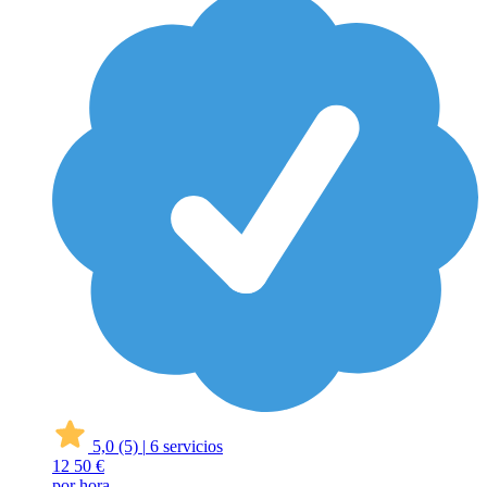
5,0
(5)
|
6 servicios
12
50 €
por hora