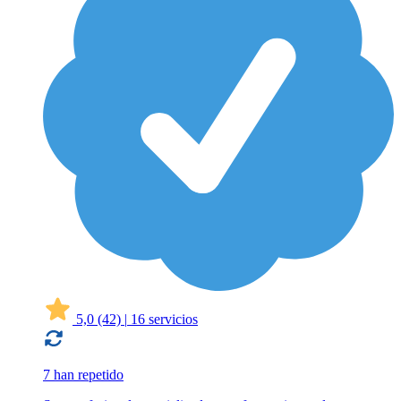
5,0
(42)
|
16 servicios
7 han repetido