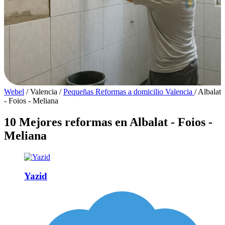
Webel
/
Valencia
/
Pequeñas Reformas a domicilio Valencia
/
Albalat
- Foios - Meliana
10 Mejores reformas en Albalat - Foios -
Meliana
Yazid