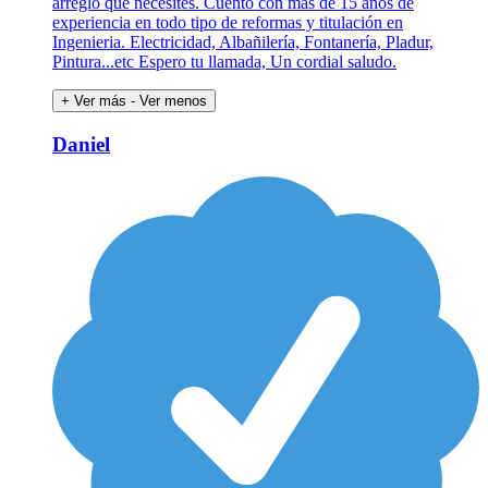
arreglo que necesites. Cuento con más de 15 años de
experiencia en todo tipo de reformas y titulación en
Ingenieria. Electricidad, Albañilería, Fontanería, Pladur,
Pintura...etc Espero tu llamada, Un cordial saludo.
+ Ver más
- Ver menos
Daniel