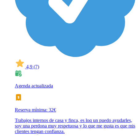
4,9
(7)
Agenda actualizada
Reserva mínima: 32€
Trabajos internos de casa y finca, es loq un puedo ayudarles,
soy una perdona muy respetuosa y lo que me gusta es que mis
clientes tengan confianza.