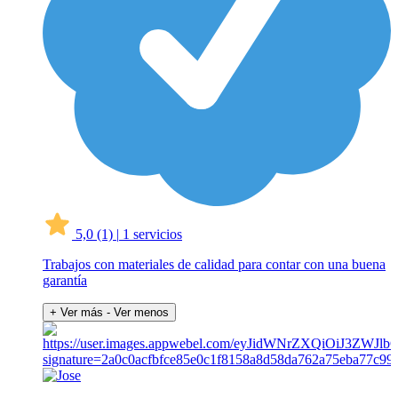
5,0
(1)
|
1 servicios
Trabajos con materiales de calidad para contar con una buena
garantía
+ Ver más
- Ver menos