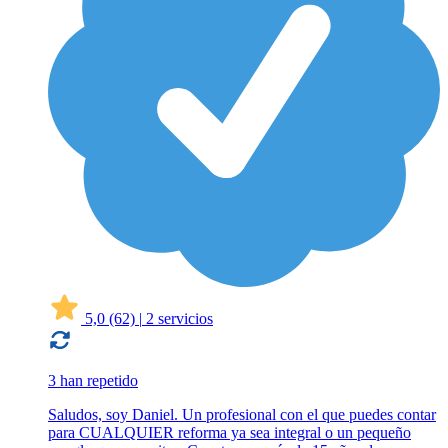
5,0
(62)
|
2 servicios
3 han repetido
Saludos, soy Daniel. Un profesional con el que puedes contar
para CUALQUIER reforma ya sea integral o un pequeño