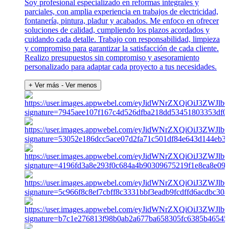
Soy profesional especializado en reformas integrales y
parciales, con amplia experiencia en trabajos de electricidad,
fontanería, pintura, pladur y acabados. Me enfoco en ofrecer
soluciones de calidad, cumpliendo los plazos acordados y
cuidando cada detalle. Trabajo con responsabilidad, limpieza
y compromiso para garantizar la satisfacción de cada cliente.
Realizo presupuestos sin compromiso y asesoramiento
personalizado para adaptar cada proyecto a tus necesidades.
+ Ver más
- Ver menos