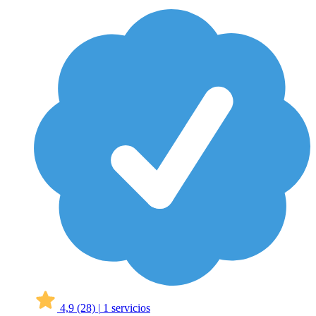
4,9
(28)
|
1 servicios