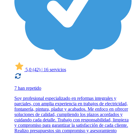
5,0
(42)
|
16 servicios
7 han repetido
Soy profesional especializado en reformas integrales y
parciales, con amplia experiencia en trabajos de electricidad,
fontanería, pintura, pladur y acabados. Me enfoco en ofrecer
soluciones de calidad, cumpliendo los plazos acordados y
cuidando cada detalle. Trabajo con responsabilidad, limpieza
y compromiso para garantizar la satisfacción de cada cliente.
Realizo presupuestos sin compromiso y asesoramiento