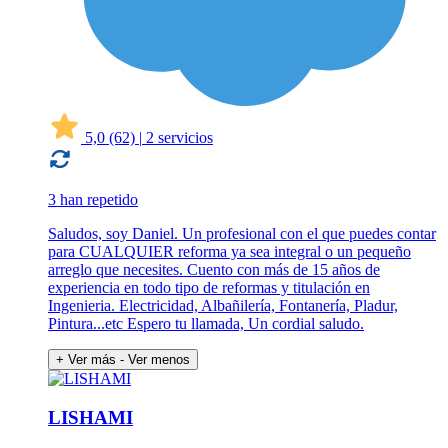
5,0
(62)
|
2 servicios
3 han repetido
Saludos, soy Daniel. Un profesional con el que puedes contar
para CUALQUIER reforma ya sea integral o un pequeño
arreglo que necesites. Cuento con más de 15 años de
experiencia en todo tipo de reformas y titulación en
Ingenieria. Electricidad, Albañilería, Fontanería, Pladur,
Pintura...etc Espero tu llamada, Un cordial saludo.
+ Ver más
- Ver menos
LISHAMI