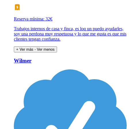
Reserva mínima: 32€
Trabajos internos de casa y finca, es loq un puedo ayudarles,
soy una perdona muy respetuosa y lo que me gusta es que mis
clientes tengan confianza.
+ Ver más
- Ver menos
Wilmer