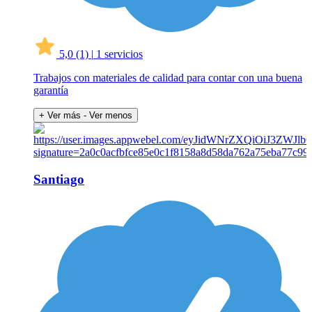
5,0
(1)
|
1 servicios
Trabajos con materiales de calidad para contar con una buena
garantía
+ Ver más
- Ver menos
Santiago