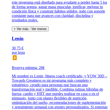
este programa está diseñado para ayudarte a perder hasta 5 kg
de forma segura, ganar masa muscular, tonificar, mejorar tu
condición física y construir hábitos sólidos, todo con soporte
constante para que avances con claridad, disciplina y
resultados reales.
+ Ver más
- Ver menos
Lenin
30
75 €
por hora
Reserva mínima: 28€
Mi nombre es Lenin, fitness coach certificado, y YOW 30D –
Towards Greatness es mi programa más completo y
estratégico, creado para personas que buscan una
transformación real y medible. Combina rutinas híbridas de
fuerza, cardio y HIIT que puedes realizar en casa o en el
gimnasio, junto con planes flexibles de nutrición,
optimización del sueño, recomendaciones de suplementación
y seguimiento semanal con ajustes personalizados. Si entrenas