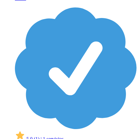
5,0
(1)
|
1 servicios