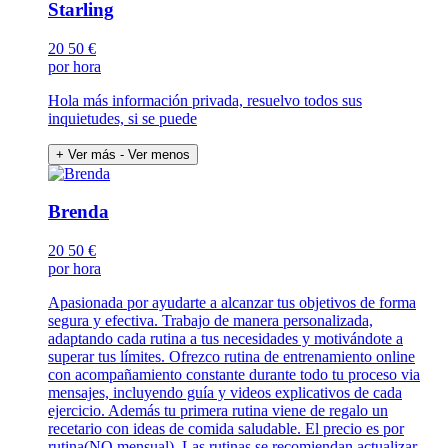
Starling
20
50 €
por hora
Hola más información privada, resuelvo todos sus
inquietudes, si se puede
+ Ver más
- Ver menos
Brenda
20
50 €
por hora
Apasionada por ayudarte a alcanzar tus objetivos de forma
segura y efectiva. Trabajo de manera personalizada,
adaptando cada rutina a tus necesidades y motivándote a
superar tus límites. Ofrezco rutina de entrenamiento online
con acompañamiento constante durante todo tu proceso via
mensajes, incluyendo guía y videos explicativos de cada
ejercicio. Además tu primera rutina viene de regalo un
recetario con ideas de comida saludable. El precio es por
rutina(NO mensual). Las rutinas se recomiendan actualizar