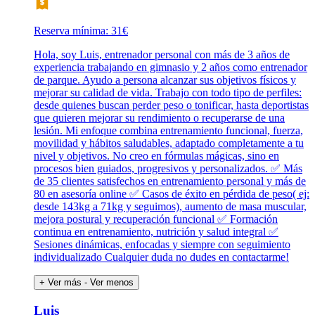
Reserva mínima: 31€
Hola, soy Luis, entrenador personal con más de 3 años de
experiencia trabajando en gimnasio y 2 años como entrenador
de parque. Ayudo a persona alcanzar sus objetivos físicos y
mejorar su calidad de vida. Trabajo con todo tipo de perfiles:
desde quienes buscan perder peso o tonificar, hasta deportistas
que quieren mejorar su rendimiento o recuperarse de una
lesión. Mi enfoque combina entrenamiento funcional, fuerza,
movilidad y hábitos saludables, adaptado completamente a tu
nivel y objetivos. No creo en fórmulas mágicas, sino en
procesos bien guiados, progresivos y personalizados. ✅ Más
de 35 clientes satisfechos en entrenamiento personal y más de
80 en asesoría online ✅ Casos de éxito en pérdida de peso( ej:
desde 143kg a 71kg y seguimos), aumento de masa muscular,
mejora postural y recuperación funcional ✅ Formación
continua en entrenamiento, nutrición y salud integral ✅
Sesiones dinámicas, enfocadas y siempre con seguimiento
individualizado Cualquier duda no dudes en contactarme!
+ Ver más
- Ver menos
Luis