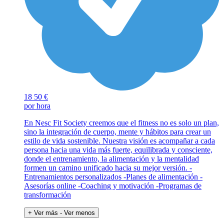
18
50 €
por hora
En Nesc Fit Society creemos que el fitness no es solo un plan,
sino la integración de cuerpo, mente y hábitos para crear un
estilo de vida sostenible. Nuestra visión es acompañar a cada
persona hacia una vida más fuerte, equilibrada y consciente,
donde el entrenamiento, la alimentación y la mentalidad
formen un camino unificado hacia su mejor versión. -
Entrenamientos personalizados -Planes de alimentación -
Asesorías online -Coaching y motivación -Programas de
transformación
+ Ver más
- Ver menos