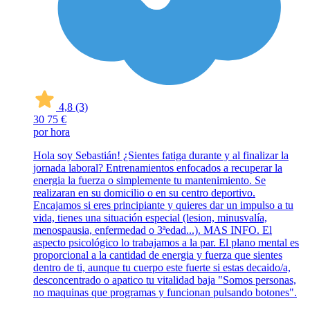
4,8
(3)
30
75 €
por hora
Hola soy Sebastián! ¿Sientes fatiga durante y al finalizar la
jornada laboral? Entrenamientos enfocados a recuperar la
energia la fuerza o simplemente tu mantenimiento. Se
realizaran en su domicilio o en su centro deportivo.
Encajamos si eres principiante y quieres dar un impulso a tu
vida, tienes una situación especial (lesion, minusvalía,
menospausia, enfermedad o 3ªedad...). MAS INFO. El
aspecto psicológico lo trabajamos a la par. El plano mental es
proporcional a la cantidad de energia y fuerza que sientes
dentro de ti, aunque tu cuerpo este fuerte si estas decaido/a,
desconcentrado o apatico tu vitalidad baja "Somos personas,
no maquinas que programas y funcionan pulsando botones".