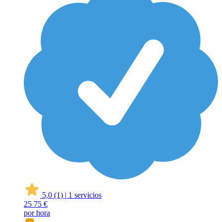
5,0
(1)
|
1 servicios
25
75 €
por hora