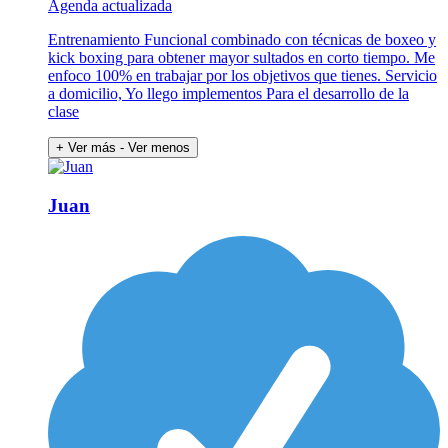
Agenda actualizada
Entrenamiento Funcional combinado con técnicas de boxeo y
kick boxing para obtener mayor sultados en corto tiempo. Me
enfoco 100% en trabajar por los objetivos que tienes. Servicio
a domicilio, Yo llego implementos Para el desarrollo de la
clase
+ Ver más
- Ver menos
Juan