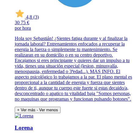
4,8
(3)
30
75 €
por hora
Hola soy Sebastián! ¿Sientes fatiga durante y al finalizar la
jornada laboral? Entrenamientos enfocados a recuperar la
energia la fuerza o simplemente tu mantenimiento. Se
realizaran en su domicilio o en su centro deportivo.
Encajamos si eres principiante y quieres dar un impulso a tu
vida, tienes una situación especial (lesion, minusvalía,
menospausia, enfermedad o 3ªedad...). MAS INFO. El
aspecto psicológico lo trabajamos a la par. El plano mental es
proporcional a la cantidad de energia y fuerza que sientes
dentro de ti, aunque tu cuerpo este fuerte si estas decaido/a,
desconcentrado o apatico tu vitalidad baja "Somos personas,
no maquinas que programas y funcionan pulsando botones".
+ Ver más
- Ver menos
Lorena