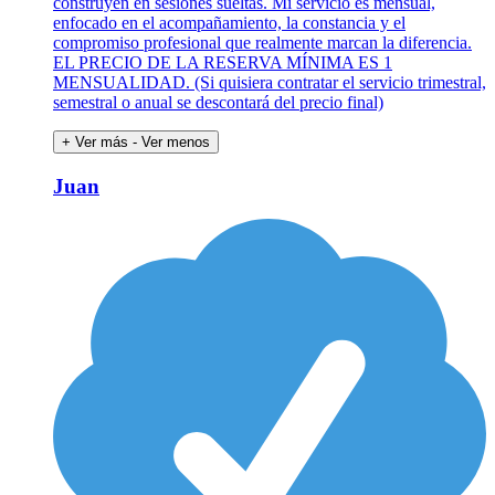
construyen en sesiones sueltas. Mi servicio es mensual,
enfocado en el acompañamiento, la constancia y el
compromiso profesional que realmente marcan la diferencia.
EL PRECIO DE LA RESERVA MÍNIMA ES 1
MENSUALIDAD. (Si quisiera contratar el servicio trimestral,
semestral o anual se descontará del precio final)
+ Ver más
- Ver menos
Juan