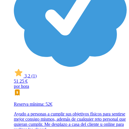
3,2
(1)
51
25 €
por hora
Reserva mínima: 52€
Ayudo a personas a cumplir sus objetivos físicos para sentirse
mejor consigo mismos, además de cualquier reto personal que
quieran cumplir. Me desplazo a casa del cliente u online para