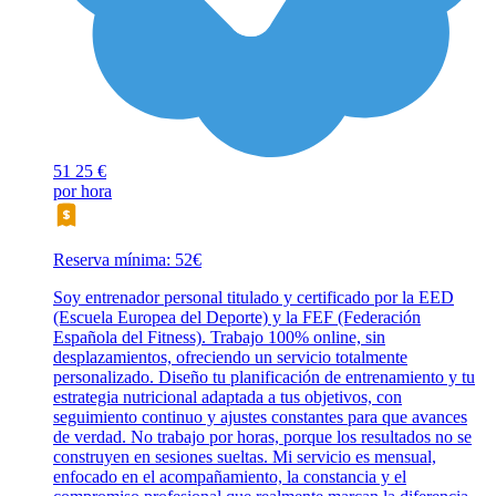
51
25 €
por hora
Reserva mínima: 52€
Soy entrenador personal titulado y certificado por la EED
(Escuela Europea del Deporte) y la FEF (Federación
Española del Fitness). Trabajo 100% online, sin
desplazamientos, ofreciendo un servicio totalmente
personalizado. Diseño tu planificación de entrenamiento y tu
estrategia nutricional adaptada a tus objetivos, con
seguimiento continuo y ajustes constantes para que avances
de verdad. No trabajo por horas, porque los resultados no se
construyen en sesiones sueltas. Mi servicio es mensual,
enfocado en el acompañamiento, la constancia y el