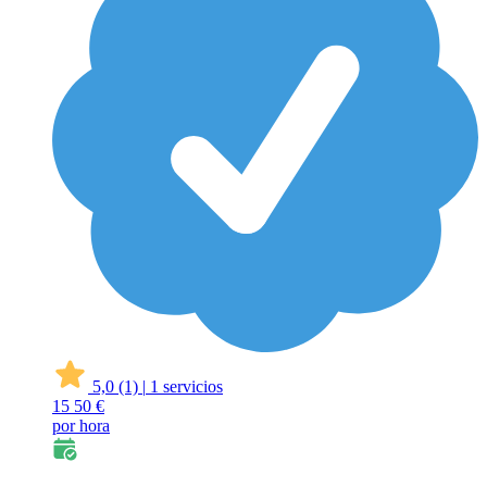
5,0
(1)
|
1 servicios
15
50 €
por hora