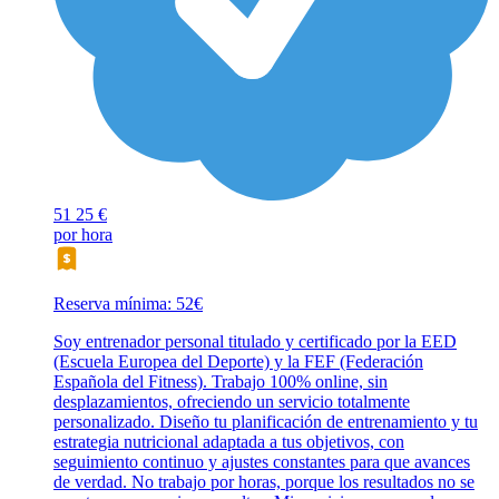
51
25 €
por hora
Reserva mínima: 52€
Soy entrenador personal titulado y certificado por la EED
(Escuela Europea del Deporte) y la FEF (Federación
Española del Fitness). Trabajo 100% online, sin
desplazamientos, ofreciendo un servicio totalmente
personalizado. Diseño tu planificación de entrenamiento y tu
estrategia nutricional adaptada a tus objetivos, con
seguimiento continuo y ajustes constantes para que avances
de verdad. No trabajo por horas, porque los resultados no se