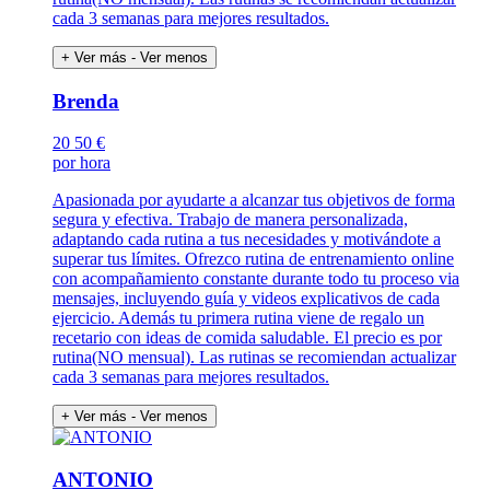
cada 3 semanas para mejores resultados.
+ Ver más
- Ver menos
Brenda
20
50 €
por hora
Apasionada por ayudarte a alcanzar tus objetivos de forma
segura y efectiva. Trabajo de manera personalizada,
adaptando cada rutina a tus necesidades y motivándote a
superar tus límites. Ofrezco rutina de entrenamiento online
con acompañamiento constante durante todo tu proceso via
mensajes, incluyendo guía y videos explicativos de cada
ejercicio. Además tu primera rutina viene de regalo un
recetario con ideas de comida saludable. El precio es por
rutina(NO mensual). Las rutinas se recomiendan actualizar
cada 3 semanas para mejores resultados.
+ Ver más
- Ver menos
ANTONIO