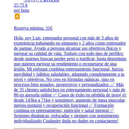
25
75 €
por hora
Reserva mínima: 31€
Hola, soy Luis, entrenador personal con más de 3 años de
experiencia trabajando en gimnasio y 2 años como entrenador
de parque. Ayudo a persona alcanzar sus objetivos físicos y
mejorar su calidad de vida. Trabajo con todo tipo de perfiles:
desde quienes buscan perder peso o tonificar, hasta deportistas
que quieren mejorar su rendimiento o recuperarse de una
lesión. Mi enfoque combina entrenamiento funcional, fuerza,
movilidad y hábitos saludables, adaptado completamente a tu
nivel y objetivos. No creo en fórmulas mágicas, sino en
procesos bien guiados, progresivos y personalizados. ✅ Más
de 35 clientes satisfechos en entrenamiento personal y más de
80 en asesoría online ✅ Casos de éxito en pérdida de peso( ej:
desde 143kg a 71kg y seguimos), aumento de masa muscular,
mejora postural y recuperación funcional ✅ Formación
continua en entrenamiento, nutrición y salud integral ✅
Sesiones dinámicas, enfocadas y siempre con seguimiento
individualizado Cualquier duda no dudes en contactarme!