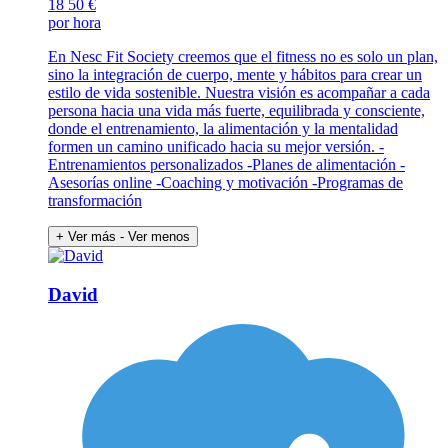
18
50 €
por hora
En Nesc Fit Society creemos que el fitness no es solo un plan,
sino la integración de cuerpo, mente y hábitos para crear un
estilo de vida sostenible. Nuestra visión es acompañar a cada
persona hacia una vida más fuerte, equilibrada y consciente,
donde el entrenamiento, la alimentación y la mentalidad
formen un camino unificado hacia su mejor versión. -
Entrenamientos personalizados -Planes de alimentación -
Asesorías online -Coaching y motivación -Programas de
transformación
+ Ver más
- Ver menos
David