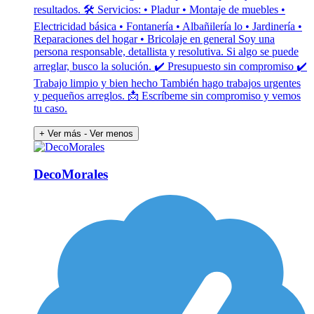
resultados. 🛠 Servicios: • Pladur • Montaje de muebles •
Electricidad básica • Fontanería • Albañilería lo • Jardinería •
Reparaciones del hogar • Bricolaje en general Soy una
persona responsable, detallista y resolutiva. Si algo se puede
arreglar, busco la solución. ✔ Presupuesto sin compromiso ✔
Trabajo limpio y bien hecho También hago trabajos urgentes
y pequeños arreglos. 📩 Escríbeme sin compromiso y vemos
tu caso.
+ Ver más
- Ver menos
DecoMorales