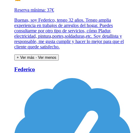
Reserva mínima: 37€
Buenas, soy Federico, tengo 32 años. Tengo amplia
experiencia en trabajos de arreglos del hogar. Puedes
consultarme por otro tipo de servicios, cómo Pladur,
electricidad, pintura,portes,soldaduras,etc. Soy detallista y
responsable, me gusta cumplir y hacer lo mejor para que el
cliente quede satisfecho.
+ Ver más
- Ver menos
Federico