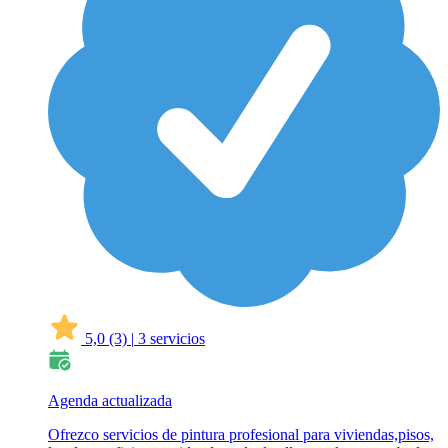
5,0
(3)
|
3 servicios
Agenda actualizada
Ofrezco servicios de pintura profesional para viviendas,pisos,