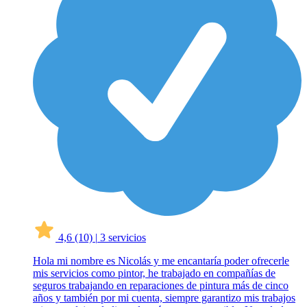
4,6
(10)
|
3 servicios
Hola mi nombre es Nicolás y me encantaría poder ofrecerle
mis servicios como pintor, he trabajado en compañías de
seguros trabajando en reparaciones de pintura más de cinco
años y también por mi cuenta, siempre garantizo mis trabajos