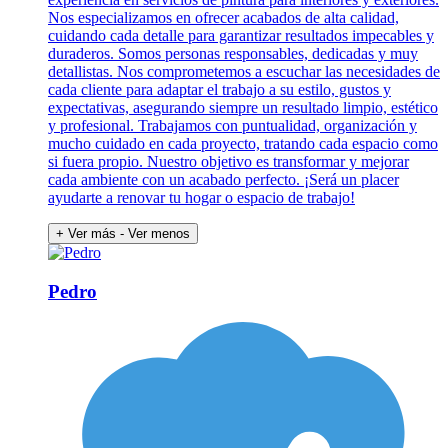
Nos especializamos en ofrecer acabados de alta calidad,
cuidando cada detalle para garantizar resultados impecables y
duraderos. Somos personas responsables, dedicadas y muy
detallistas. Nos comprometemos a escuchar las necesidades de
cada cliente para adaptar el trabajo a su estilo, gustos y
expectativas, asegurando siempre un resultado limpio, estético
y profesional. Trabajamos con puntualidad, organización y
mucho cuidado en cada proyecto, tratando cada espacio como
si fuera propio. Nuestro objetivo es transformar y mejorar
cada ambiente con un acabado perfecto. ¡Será un placer
ayudarte a renovar tu hogar o espacio de trabajo!
+ Ver más
- Ver menos
Pedro