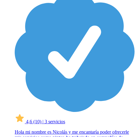
4,6
(10)
|
3 servicios
Hola mi nombre es Nicolás y me encantaría poder ofrecerle