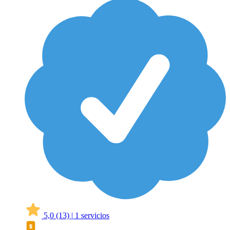
5,0
(13)
|
1 servicios