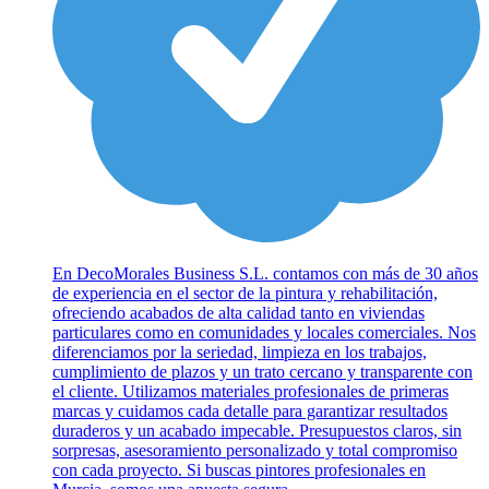
En DecoMorales Business S.L. contamos con más de 30 años
de experiencia en el sector de la pintura y rehabilitación,
ofreciendo acabados de alta calidad tanto en viviendas
particulares como en comunidades y locales comerciales. Nos
diferenciamos por la seriedad, limpieza en los trabajos,
cumplimiento de plazos y un trato cercano y transparente con
el cliente. Utilizamos materiales profesionales de primeras
marcas y cuidamos cada detalle para garantizar resultados
duraderos y un acabado impecable. Presupuestos claros, sin
sorpresas, asesoramiento personalizado y total compromiso
con cada proyecto. Si buscas pintores profesionales en