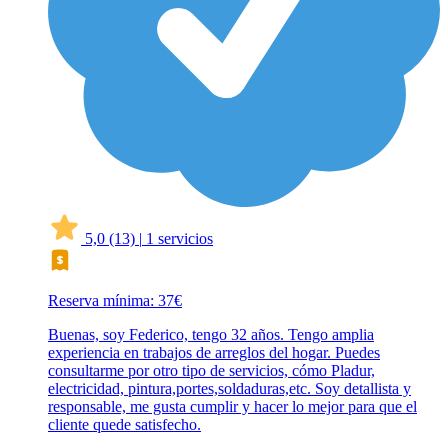
5,0
(13)
|
1 servicios
Reserva mínima: 37€
Buenas, soy Federico, tengo 32 años. Tengo amplia
experiencia en trabajos de arreglos del hogar. Puedes
consultarme por otro tipo de servicios, cómo Pladur,
electricidad, pintura,portes,soldaduras,etc. Soy detallista y
responsable, me gusta cumplir y hacer lo mejor para que el
cliente quede satisfecho.