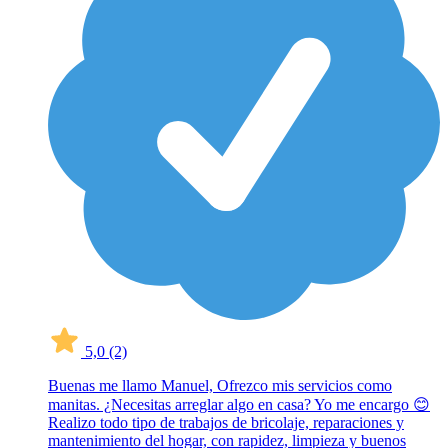
5,0
(2)
Buenas me llamo Manuel, Ofrezco mis servicios como
manitas. ¿Necesitas arreglar algo en casa? Yo me encargo 😊
Realizo todo tipo de trabajos de bricolaje, reparaciones y
mantenimiento del hogar, con rapidez, limpieza y buenos