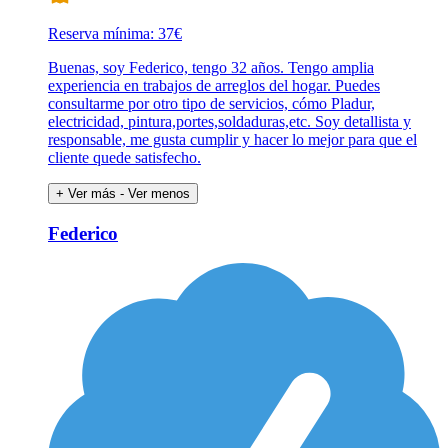
Reserva mínima: 37€
Buenas, soy Federico, tengo 32 años. Tengo amplia
experiencia en trabajos de arreglos del hogar. Puedes
consultarme por otro tipo de servicios, cómo Pladur,
electricidad, pintura,portes,soldaduras,etc. Soy detallista y
responsable, me gusta cumplir y hacer lo mejor para que el
cliente quede satisfecho.
+ Ver más
- Ver menos
Federico