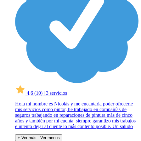
4,6
(10)
|
3 servicios
Hola mi nombre es Nicolás y me encantaría poder ofrecerle
mis servicios como pintor, he trabajado en compañías de
seguros trabajando en reparaciones de pintura más de cinco
años y también por mi cuenta, siempre garantizo mis trabajos
e intento dejar al cliente lo más contento posible. Un saludo
+ Ver más
- Ver menos