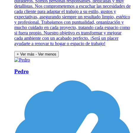
duraderos. Somos personas responsables, dedicadas y muy
detallistas. Nos comprometemos a escuchar las necesidades de
cada cliente para adaptar el trabajo a su estilo, gustos y
expectativas, asegurando siempre un resultado limpio, estético
y profesional. Trabajamos con puntualidad, organización y
mucho cuidado en cada proyecto, tratando cada espacio como
si fuera propio. Nuestro objetivo es transformar y mejorar
cada ambiente con un acabado perfecto. ¡Será un placer
ayudarte a renovar tu hogar o espacio de trabajo!
+ Ver más
- Ver menos
Pedro