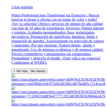
3 han repetido
Pintor Profesional para Transformar tus Espacios! ¿Buscas
renovar tu hogar u oficina con un toque de color y estilo?
¡Soy tu solución! Ofrezco servicios de pintura de alta calidad
con más de 10 años de experiencia. Servicios: Pintura interior
y exterior. Acabados personalizados: lisos, texturizados,
decorativos. Preparación de superficies: limpieza, lijado y
reparación de paredes. Asesoramiento en selección de colores
y materiales. Por qué elegirme: Trabajo limpio, rápido y
garantizado. Uso de pinturas ecológicas y de primera calidad.
Precios competitivos y presupuestos sin compromiso.
Puntualidad y atención al detalle. ¡Dale vida a tus espacios!
Contáctame al WEBEL
+ Ver más
- Ver menos