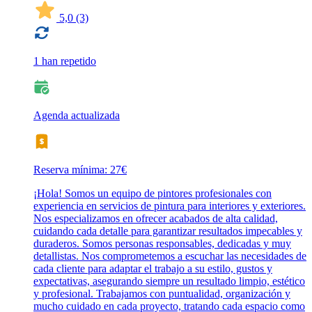
5,0
(3)
1 han repetido
Agenda actualizada
Reserva mínima: 27€
¡Hola! Somos un equipo de pintores profesionales con
experiencia en servicios de pintura para interiores y exteriores.
Nos especializamos en ofrecer acabados de alta calidad,
cuidando cada detalle para garantizar resultados impecables y
duraderos. Somos personas responsables, dedicadas y muy
detallistas. Nos comprometemos a escuchar las necesidades de
cada cliente para adaptar el trabajo a su estilo, gustos y
expectativas, asegurando siempre un resultado limpio, estético
y profesional. Trabajamos con puntualidad, organización y
mucho cuidado en cada proyecto, tratando cada espacio como