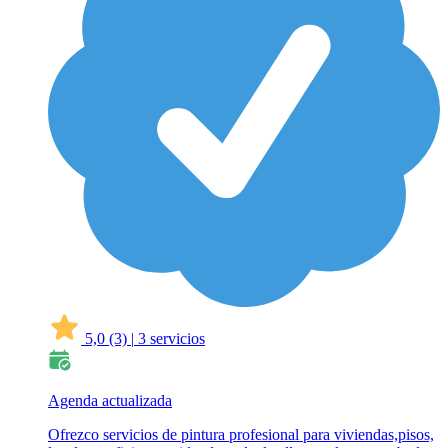
5,0
(3)
|
3 servicios
Agenda actualizada
Ofrezco servicios de pintura profesional para viviendas,pisos,