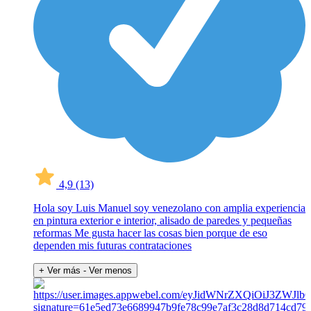
4,9
(13)
Hola soy Luis Manuel soy venezolano con amplia experiencia
en pintura exterior e interior, alisado de paredes y pequeñas
reformas Me gusta hacer las cosas bien porque de eso
dependen mis futuras contrataciones
+ Ver más
- Ver menos