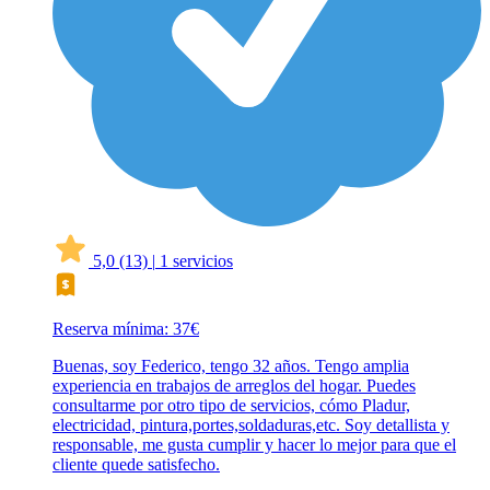
5,0
(13)
|
1 servicios
Reserva mínima: 37€
Buenas, soy Federico, tengo 32 años. Tengo amplia
experiencia en trabajos de arreglos del hogar. Puedes
consultarme por otro tipo de servicios, cómo Pladur,
electricidad, pintura,portes,soldaduras,etc. Soy detallista y
responsable, me gusta cumplir y hacer lo mejor para que el
cliente quede satisfecho.