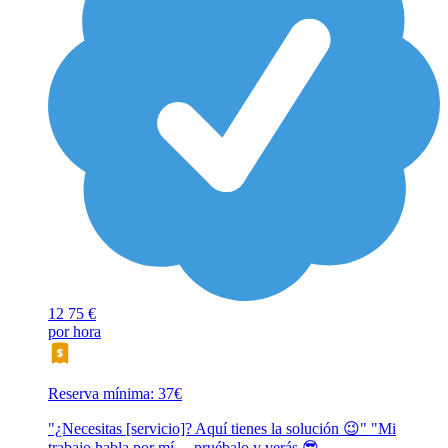
12
75 €
por hora
Reserva mínima: 37€
"¿Necesitas [servicio]? Aquí tienes la solución 😉" "Mi
trabajo habla por mí… pruébalo y verás 😎