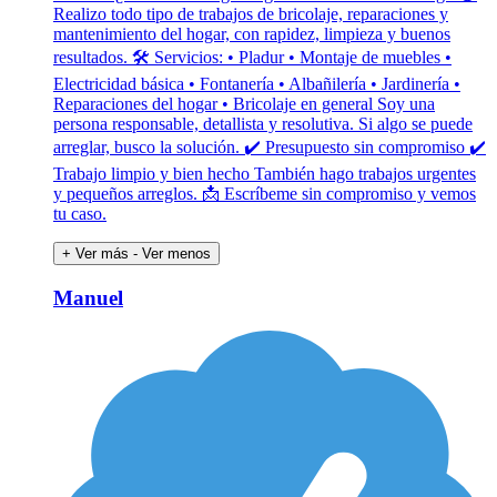
Realizo todo tipo de trabajos de bricolaje, reparaciones y
mantenimiento del hogar, con rapidez, limpieza y buenos
resultados. 🛠 Servicios: • Pladur • Montaje de muebles •
Electricidad básica • Fontanería • Albañilería • Jardinería •
Reparaciones del hogar • Bricolaje en general Soy una
persona responsable, detallista y resolutiva. Si algo se puede
arreglar, busco la solución. ✔ Presupuesto sin compromiso ✔
Trabajo limpio y bien hecho También hago trabajos urgentes
y pequeños arreglos. 📩 Escríbeme sin compromiso y vemos
tu caso.
+ Ver más
- Ver menos
Manuel