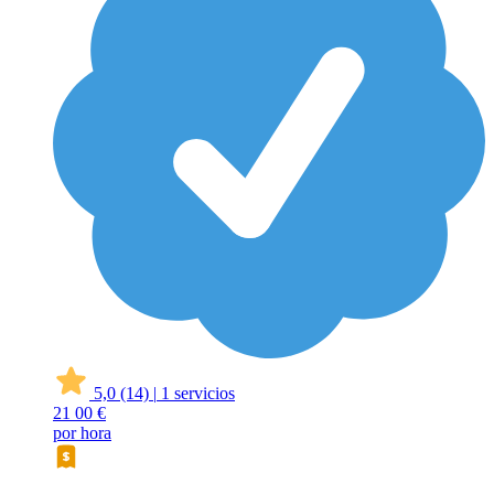
5,0
(14)
|
1 servicios
21
00 €
por hora