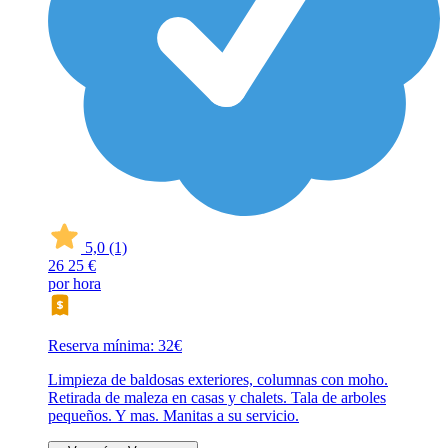
5,0
(1)
26
25 €
por hora
Reserva mínima: 32€
Limpieza de baldosas exteriores, columnas con moho.
Retirada de maleza en casas y chalets. Tala de arboles
pequeños. Y mas. Manitas a su servicio.