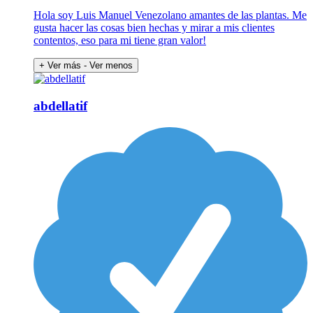
Hola soy Luis Manuel Venezolano amantes de las plantas. Me
gusta hacer las cosas bien hechas y mirar a mis clientes
contentos, eso para mi tiene gran valor!
+ Ver más
- Ver menos
abdellatif