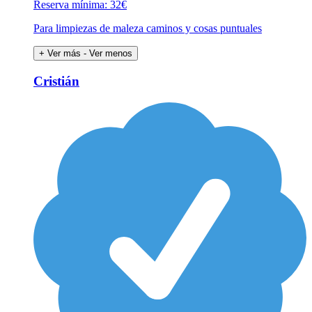
Reserva mínima: 32€
Para limpiezas de maleza caminos y cosas puntuales
+ Ver más
- Ver menos
Cristián