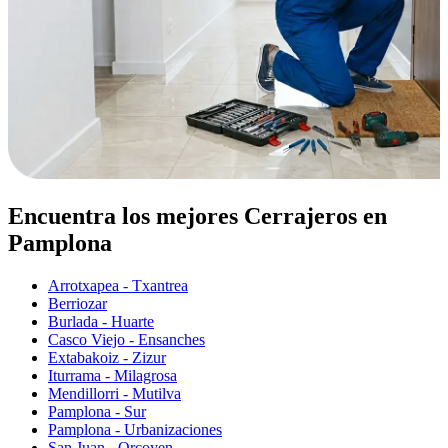
Encuentra los mejores Cerrajeros en
Pamplona
Arrotxapea - Txantrea
Berriozar
Burlada - Huarte
Casco Viejo - Ensanches
Extabakoiz - Zizur
Iturrama - Milagrosa
Mendillorri - Mutilva
Pamplona - Sur
Pamplona - Urbanizaciones
San Juan - Orcoyen