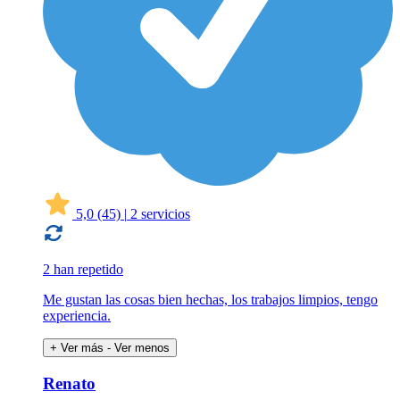
5,0
(45)
|
2 servicios
2 han repetido
Me gustan las cosas bien hechas, los trabajos limpios, tengo
experiencia.
+ Ver más
- Ver menos
Renato