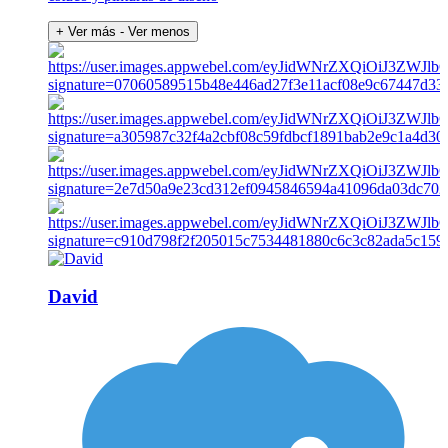
+ Ver más
- Ver menos
David