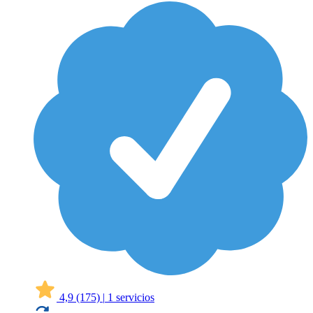
4,9
(175)
|
1 servicios