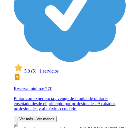
5,0
(5)
|
1 servicios
Reserva mínima: 27€
Pintor con experiencia , vengo de familia de pintores
enseñado desde el principio por profesionales. Acabados
profesionales y al máximo cuidado.
+ Ver más
- Ver menos