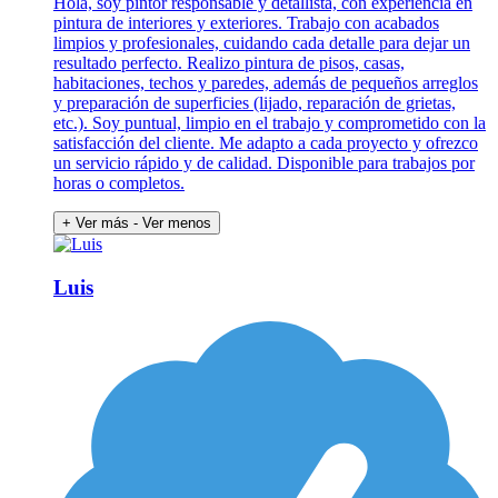
Hola, soy pintor responsable y detallista, con experiencia en
pintura de interiores y exteriores. Trabajo con acabados
limpios y profesionales, cuidando cada detalle para dejar un
resultado perfecto. Realizo pintura de pisos, casas,
habitaciones, techos y paredes, además de pequeños arreglos
y preparación de superficies (lijado, reparación de grietas,
etc.). Soy puntual, limpio en el trabajo y comprometido con la
satisfacción del cliente. Me adapto a cada proyecto y ofrezco
un servicio rápido y de calidad. Disponible para trabajos por
horas o completos.
+ Ver más
- Ver menos
Luis