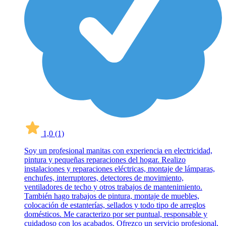
1,0
(1)
Soy un profesional manitas con experiencia en electricidad,
pintura y pequeñas reparaciones del hogar. Realizo
instalaciones y reparaciones eléctricas, montaje de lámparas,
enchufes, interruptores, detectores de movimiento,
ventiladores de techo y otros trabajos de mantenimiento.
También hago trabajos de pintura, montaje de muebles,
colocación de estanterías, sellados y todo tipo de arreglos
domésticos. Me caracterizo por ser puntual, responsable y
cuidadoso con los acabados. Ofrezco un servicio profesional,