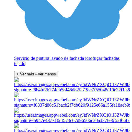
Servicio de pintura lavado de fachada idrofugar fachadas
tejado
+ Ver más
- Ver menos