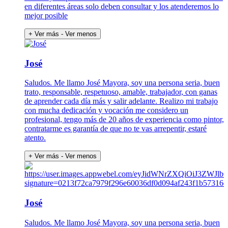
en diferentes áreas solo deben consultar y los atenderemos lo
mejor posible
+ Ver más
- Ver menos
José
Saludos. Me llamo José Mayora, soy una persona seria, buen
trato, responsable, respetuoso, amable, trabajador, con ganas
de aprender cada día más y salir adelante. Realizo mi trabajo
con mucha dedicación y vocación me considero un
profesional, tengo más de 20 años de experiencia como pintor,
contratarme es garantía de que no te vas arrepentir, estaré
atento.
+ Ver más
- Ver menos
José
Saludos. Me llamo José Mayora, soy una persona seria, buen