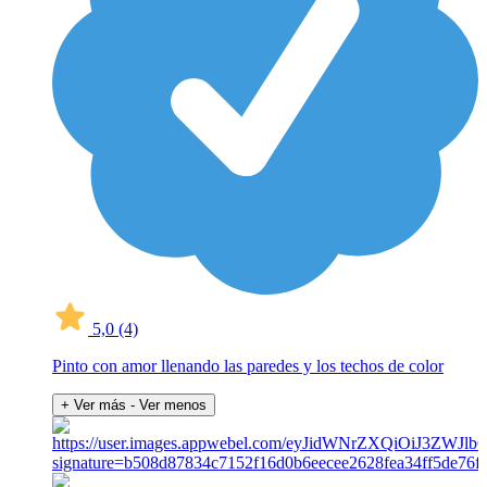
5,0
(4)
Pinto con amor llenando las paredes y los techos de color
+ Ver más
- Ver menos