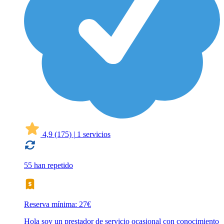
4,9
(175)
|
1 servicios
55 han repetido
Reserva mínima: 27€
Hola soy un prestador de servicio ocasional con conocimiento