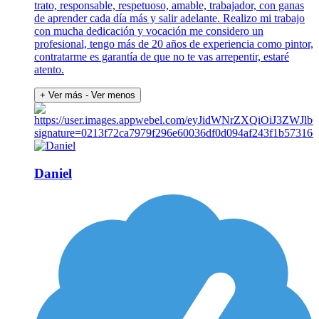
trato, responsable, respetuoso, amable, trabajador, con ganas
de aprender cada día más y salir adelante. Realizo mi trabajo
con mucha dedicación y vocación me considero un
profesional, tengo más de 20 años de experiencia como pintor,
contratarme es garantía de que no te vas arrepentir, estaré
atento.
+ Ver más
- Ver menos
Daniel