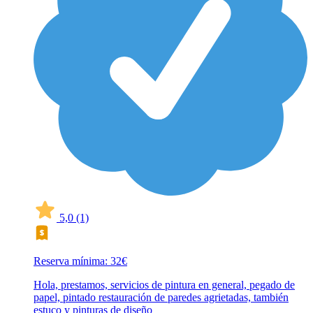
5,0
(1)
Reserva mínima: 32€
Hola, prestamos, servicios de pintura en general, pegado de
papel, pintado restauración de paredes agrietadas, también
estuco y pinturas de diseño