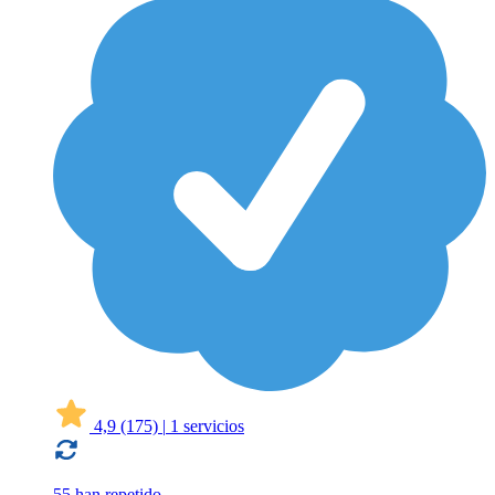
4,9
(175)
|
1 servicios
55 han repetido