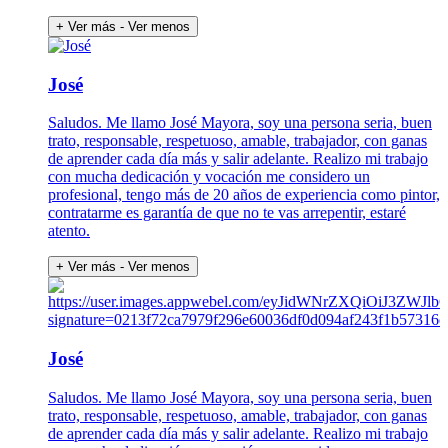
+ Ver más
- Ver menos
José
Saludos. Me llamo José Mayora, soy una persona seria, buen
trato, responsable, respetuoso, amable, trabajador, con ganas
de aprender cada día más y salir adelante. Realizo mi trabajo
con mucha dedicación y vocación me considero un
profesional, tengo más de 20 años de experiencia como pintor,
contratarme es garantía de que no te vas arrepentir, estaré
atento.
+ Ver más
- Ver menos
José
Saludos. Me llamo José Mayora, soy una persona seria, buen
trato, responsable, respetuoso, amable, trabajador, con ganas
de aprender cada día más y salir adelante. Realizo mi trabajo