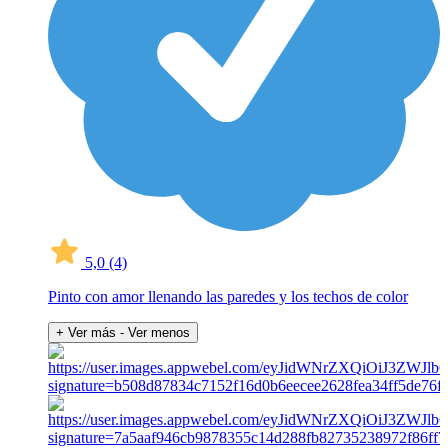
5,0
(4)
Pinto con amor llenando las paredes y los techos de color
+ Ver más
- Ver menos