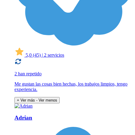
5,0
(45)
|
2 servicios
2 han repetido
Me gustan las cosas bien hechas, los trabajos limpios, tengo
experiencia.
+ Ver más
- Ver menos
Adrian