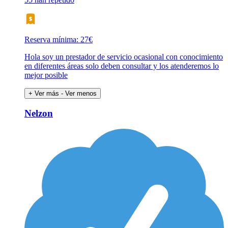
Reserva mínima: 27€
Hola soy un prestador de servicio ocasional con conocimiento
en diferentes áreas solo deben consultar y los atenderemos lo
mejor posible
+ Ver más
- Ver menos
Nelzon