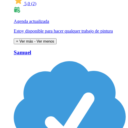
5,0
(2)
Agenda actualizada
Estoy disponible para hacer qualquer trabajo de pintura
+ Ver más
- Ver menos
Samuel