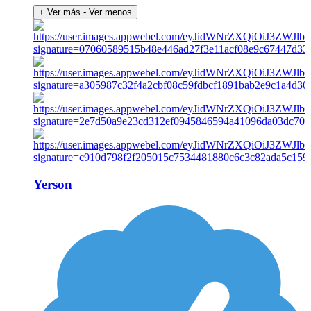
+ Ver más
- Ver menos
Yerson