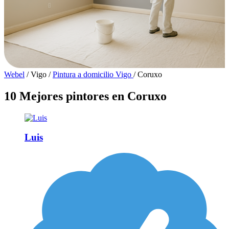
Webel
/
Vigo
/
Pintura a domicilio Vigo
/
Coruxo
10 Mejores pintores en Coruxo
Luis