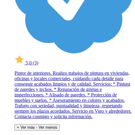
5,0
(3)
Pintor de interiores. Realizo trabajos de pintura en viviendas,
oficinas y locales comerciales, cuidando cada detalle para
conseguir acabados limpios y de calidad. Servicios: * Pintura
de paredes y techos. * Reparación de grietas e
imperfecciones. * Alisado de paredes. * Protección de
muebles y suelos. * Asesoramiento en colores y acabados.
Trabajo con seriedad, puntualidad y limpieza, respetando
siempre los plazos acordados. Servicio en Vigo y alrededores.
Contacta conmigo y solicita información.
+ Ver más
- Ver menos