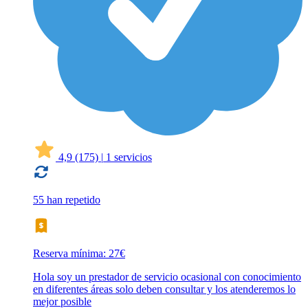
4,9
(175)
|
1 servicios
55 han repetido
Reserva mínima: 27€
Hola soy un prestador de servicio ocasional con conocimiento
en diferentes áreas solo deben consultar y los atenderemos lo
mejor posible