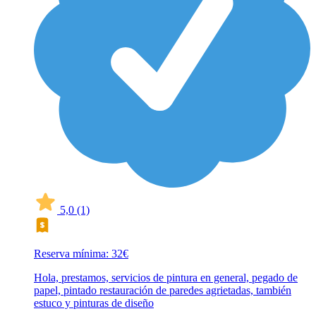
5,0
(1)
Reserva mínima: 32€
Hola, prestamos, servicios de pintura en general, pegado de
papel, pintado restauración de paredes agrietadas, también
estuco y pinturas de diseño