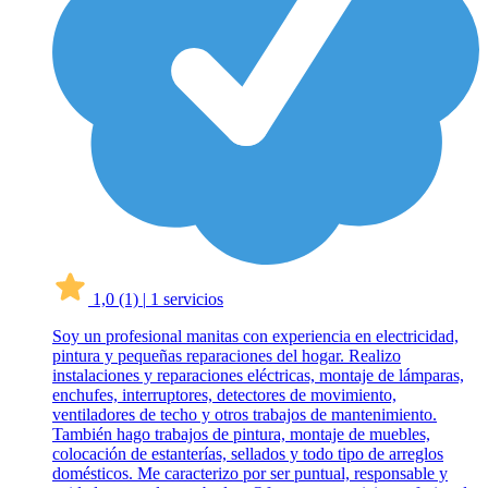
1,0
(1)
|
1 servicios
Soy un profesional manitas con experiencia en electricidad,
pintura y pequeñas reparaciones del hogar. Realizo
instalaciones y reparaciones eléctricas, montaje de lámparas,
enchufes, interruptores, detectores de movimiento,
ventiladores de techo y otros trabajos de mantenimiento.
También hago trabajos de pintura, montaje de muebles,
colocación de estanterías, sellados y todo tipo de arreglos
domésticos. Me caracterizo por ser puntual, responsable y