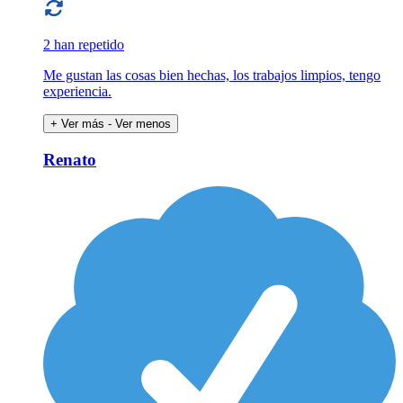
2 han repetido
Me gustan las cosas bien hechas, los trabajos limpios, tengo
experiencia.
+ Ver más
- Ver menos
Renato