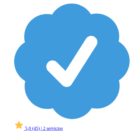
5,0
(45)
|
2 servicios