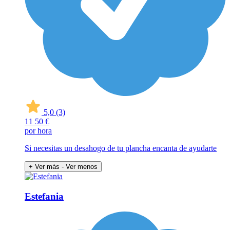
5,0
(3)
11
50 €
por hora
Si necesitas un desahogo de tu plancha encanta de ayudarte
+ Ver más
- Ver menos
Estefania