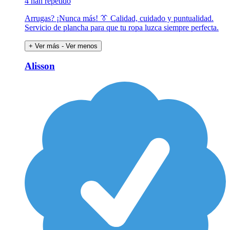
4 han repetido
Arrugas? ¡Nunca más! 👔 Calidad, cuidado y puntualidad.
Servicio de plancha para que tu ropa luzca siempre perfecta.
+ Ver más
- Ver menos
Alisson