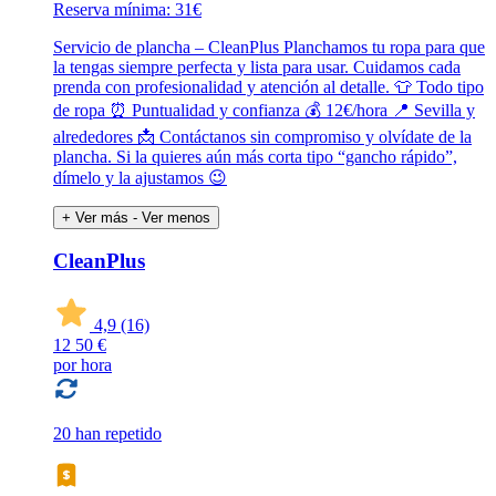
Reserva mínima: 31€
Servicio de plancha – CleanPlus Planchamos tu ropa para que
la tengas siempre perfecta y lista para usar. Cuidamos cada
prenda con profesionalidad y atención al detalle. 👕 Todo tipo
de ropa ⏰ Puntualidad y confianza 💰 12€/hora 📍 Sevilla y
alrededores 📩 Contáctanos sin compromiso y olvídate de la
plancha. Si la quieres aún más corta tipo “gancho rápido”,
dímelo y la ajustamos 😉
+ Ver más
- Ver menos
CleanPlus
4,9
(16)
12
50 €
por hora
20 han repetido