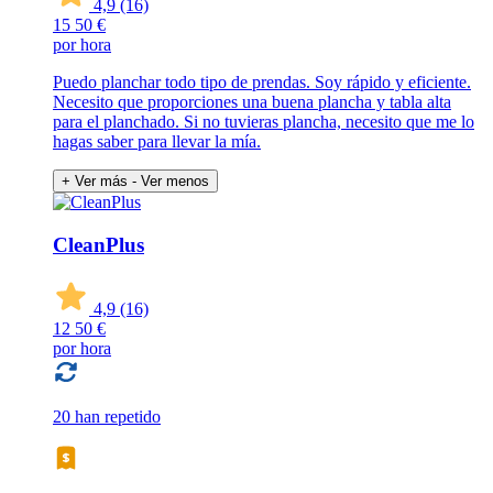
4,9
(16)
15
50 €
por hora
Puedo planchar todo tipo de prendas. Soy rápido y eficiente.
Necesito que proporciones una buena plancha y tabla alta
para el planchado. Si no tuvieras plancha, necesito que me lo
hagas saber para llevar la mía.
+ Ver más
- Ver menos
CleanPlus
4,9
(16)
12
50 €
por hora
20 han repetido