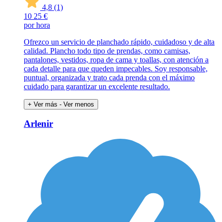
4,8
(1)
10
25 €
por hora
Ofrezco un servicio de planchado rápido, cuidadoso y de alta
calidad. Plancho todo tipo de prendas, como camisas,
pantalones, vestidos, ropa de cama y toallas, con atención a
cada detalle para que queden impecables. Soy responsable,
puntual, organizada y trato cada prenda con el máximo
cuidado para garantizar un excelente resultado.
+ Ver más
- Ver menos
Arlenir