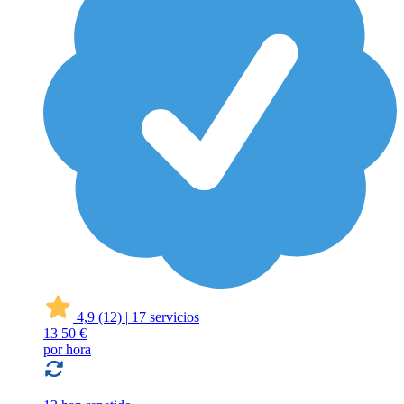
4,9
(12)
|
17 servicios
13
50 €
por hora