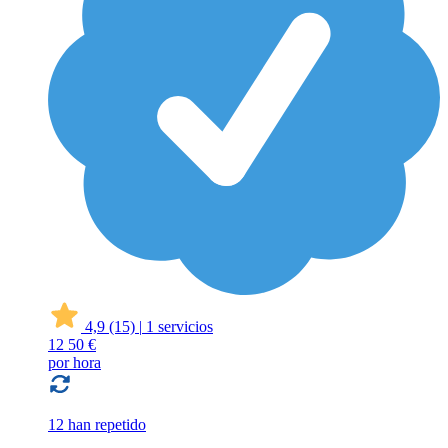
4,9
(15)
|
1 servicios
12
50 €
por hora
12 han repetido