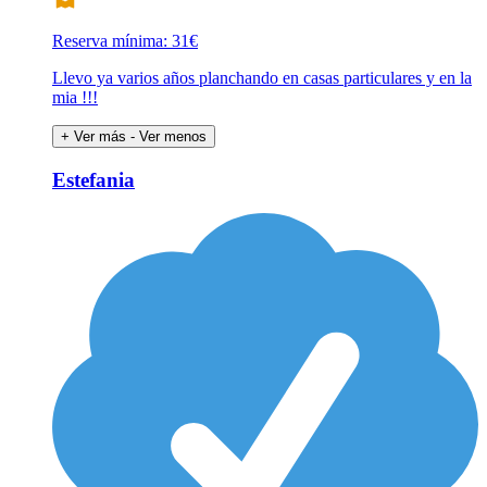
Reserva mínima: 31€
Llevo ya varios años planchando en casas particulares y en la
mia !!!
+ Ver más
- Ver menos
Estefania