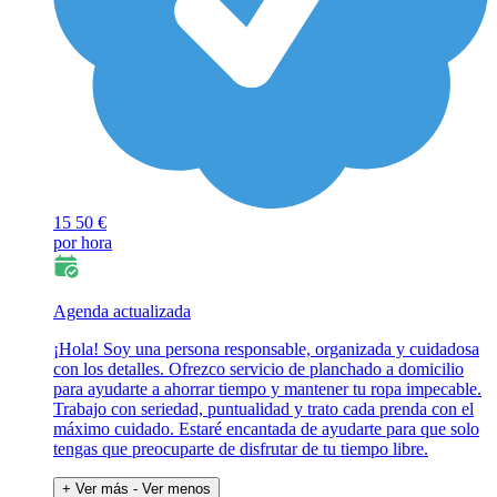
15
50 €
por hora
Agenda actualizada
¡Hola! Soy una persona responsable, organizada y cuidadosa
con los detalles. Ofrezco servicio de planchado a domicilio
para ayudarte a ahorrar tiempo y mantener tu ropa impecable.
Trabajo con seriedad, puntualidad y trato cada prenda con el
máximo cuidado. Estaré encantada de ayudarte para que solo
tengas que preocuparte de disfrutar de tu tiempo libre.
+ Ver más
- Ver menos