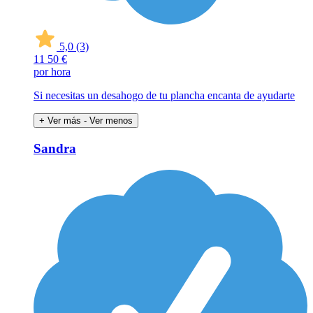
5,0
(3)
11
50 €
por hora
Si necesitas un desahogo de tu plancha encanta de ayudarte
+ Ver más
- Ver menos
Sandra