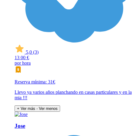
5,0
(3)
13
00 €
por hora
Reserva mínima: 31€
Llevo ya varios años planchando en casas particulares y en la
mia !!!
+ Ver más
- Ver menos
Jose