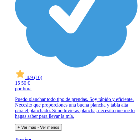
4,9
(16)
15
50 €
por hora
Puedo planchar todo tipo de prendas. Soy rápido y eficiente.
Necesito que proporciones una buena plancha y tabla alta
para el planchado. Si no tuvieras plancha, necesito que me lo
hagas saber para llevar la mía.
+ Ver más
- Ver menos
Javier