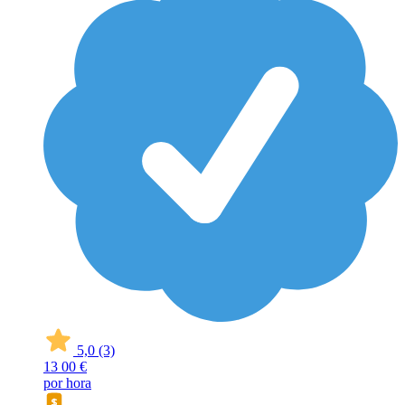
5,0
(3)
13
00 €
por hora