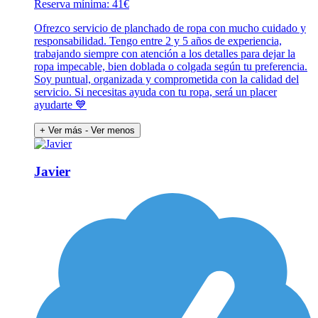
Reserva mínima: 41€
Ofrezco servicio de planchado de ropa con mucho cuidado y
responsabilidad. Tengo entre 2 y 5 años de experiencia,
trabajando siempre con atención a los detalles para dejar la
ropa impecable, bien doblada o colgada según tu preferencia.
Soy puntual, organizada y comprometida con la calidad del
servicio. Si necesitas ayuda con tu ropa, será un placer
ayudarte 💙
+ Ver más
- Ver menos
Javier