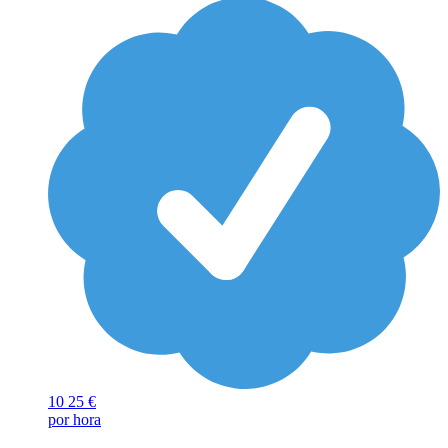
10
25 €
por hora