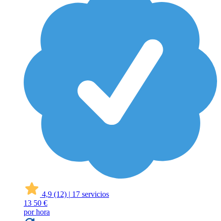
4,9
(12)
|
17 servicios
13
50 €
por hora