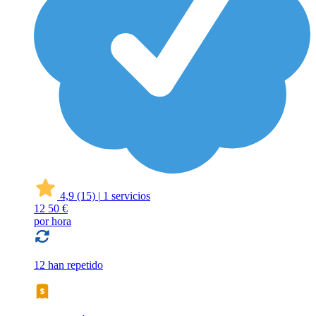
4,9
(15)
|
1 servicios
12
50 €
por hora
12 han repetido