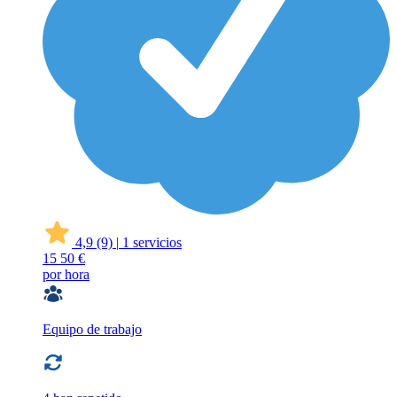
4,9
(9)
|
1 servicios
15
50 €
por hora
Equipo de trabajo