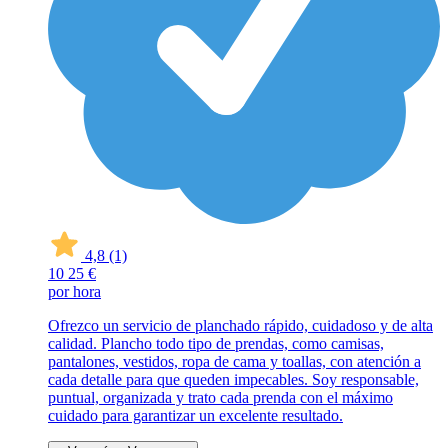
4,8
(1)
10
25 €
por hora
Ofrezco un servicio de planchado rápido, cuidadoso y de alta
calidad. Plancho todo tipo de prendas, como camisas,
pantalones, vestidos, ropa de cama y toallas, con atención a
cada detalle para que queden impecables. Soy responsable,
puntual, organizada y trato cada prenda con el máximo
cuidado para garantizar un excelente resultado.