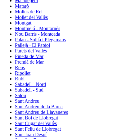
Matadepera
Matarò
Molins de Rei
Mollet del Vallès
Montgat
Montmeló - Montornès
Nou Barris - Montcada
Palau - Solità i Plegamans
Pallejà - El Papiol
Parets del Vallès
Pineda de Mar
Premià de Mar
Reus
Ripollet
Rubí
Sabadell - Nord
Sabadell - Sud
Salou
Sant Andreu
Sant Andreu de la Barca
Sant Andreu de Llavaneres
Sant Boi de Llobregat
Sant Cugat del Vallès
Sant Feliu de Llobregat
Sant Joan Despí