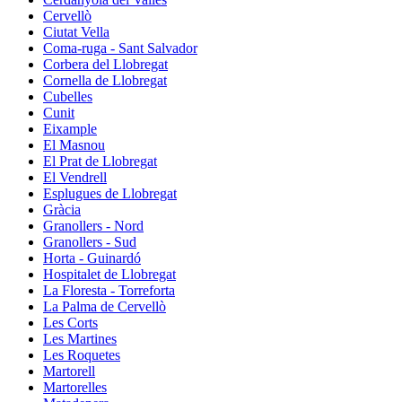
Cervellò
Ciutat Vella
Coma-ruga - Sant Salvador
Corbera del Llobregat
Cornella de Llobregat
Cubelles
Cunit
Eixample
El Masnou
El Prat de Llobregat
El Vendrell
Esplugues de Llobregat
Gràcia
Granollers - Nord
Granollers - Sud
Horta - Guinardó
Hospitalet de Llobregat
La Floresta - Torreforta
La Palma de Cervellò
Les Corts
Les Martines
Les Roquetes
Martorell
Martorelles