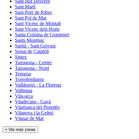
Sant Just Desvern
Sant Martí
Sant Pere de Ribes
Sant Pol de Mar
Sant Vicenç de Montalt
Sant Vicenç dels Horts
Santa Coloma de Gramenet
Sants Montjuic
Sarrià - Sant Gervasi
Segur de Calafell
Sitges
Tarragona - Centre
Tarragona - Nord
Terrassa
Torredembarra
Valldoreix - La Floresta
Vallirana
Vila-seca
Viladecans - Gavà
Vilafranca del Penedès
Vilanova i la Geltrú
Vilasar de Mar
+ Ver más zonas