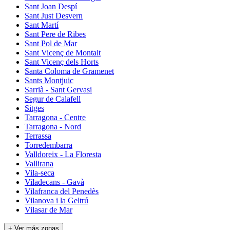
Sant Joan Despí
Sant Just Desvern
Sant Martí
Sant Pere de Ribes
Sant Pol de Mar
Sant Vicenç de Montalt
Sant Vicenç dels Horts
Santa Coloma de Gramenet
Sants Montjuic
Sarrià - Sant Gervasi
Segur de Calafell
Sitges
Tarragona - Centre
Tarragona - Nord
Terrassa
Torredembarra
Valldoreix - La Floresta
Vallirana
Vila-seca
Viladecans - Gavà
Vilafranca del Penedès
Vilanova i la Geltrú
Vilasar de Mar
+ Ver más zonas