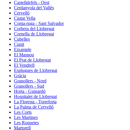
Castelldefels - Oest
Cerdanyola del Vallès
Cervellò
Ciutat Vella
Coma-ruga - Sant Salvador
Corbera del Llobregat
Cornella de Llobregat
Cubelles
Cunit
Eixample
El Masnou
El Prat de Llobregat
El Vendrell
Esplugues de Llobregat
Gràcia
Granollers - Nord
Granollers - Sud
Horta - Guinardó
Hospitalet de Llobregat
La Floresta - Torreforta
La Palma de Cervellò
Les Corts
Les Martines
Les Roquetes
Martorell