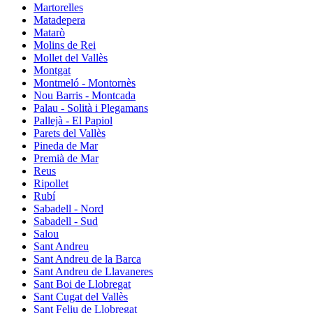
Martorelles
Matadepera
Matarò
Molins de Rei
Mollet del Vallès
Montgat
Montmeló - Montornès
Nou Barris - Montcada
Palau - Solità i Plegamans
Pallejà - El Papiol
Parets del Vallès
Pineda de Mar
Premià de Mar
Reus
Ripollet
Rubí
Sabadell - Nord
Sabadell - Sud
Salou
Sant Andreu
Sant Andreu de la Barca
Sant Andreu de Llavaneres
Sant Boi de Llobregat
Sant Cugat del Vallès
Sant Feliu de Llobregat