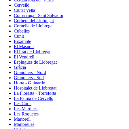
Cervellò
Ciutat Vella
Coma-ruga - Sant Salvador
Corbera del Llobregat
Cornella de Llobregat
Cubelles
Cunit
Eixample
El Masnou
El Prat de Llobregat
El Vendrell
Esplugues de Llobregat
Gràcia
Granollers - Nord
Granollers - Sud
Horta - Guinardó
Hospitalet de Llobregat
La Floresta - Torreforta
La Palma de Cervellò
Les Corts
Les Martines
Les Roquetes
Martorell
Martorelles