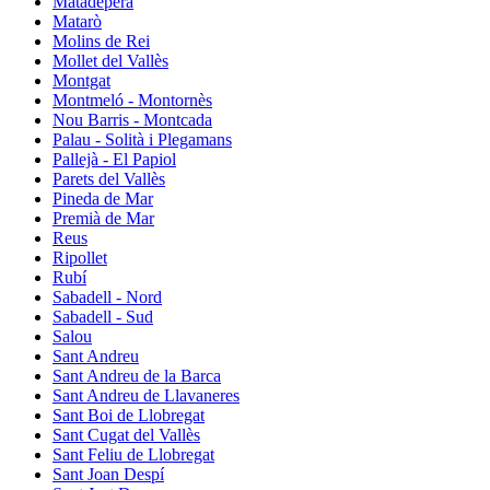
Matadepera
Matarò
Molins de Rei
Mollet del Vallès
Montgat
Montmeló - Montornès
Nou Barris - Montcada
Palau - Solità i Plegamans
Pallejà - El Papiol
Parets del Vallès
Pineda de Mar
Premià de Mar
Reus
Ripollet
Rubí
Sabadell - Nord
Sabadell - Sud
Salou
Sant Andreu
Sant Andreu de la Barca
Sant Andreu de Llavaneres
Sant Boi de Llobregat
Sant Cugat del Vallès
Sant Feliu de Llobregat
Sant Joan Despí