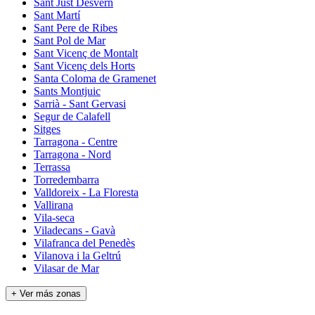
Sant Just Desvern
Sant Martí
Sant Pere de Ribes
Sant Pol de Mar
Sant Vicenç de Montalt
Sant Vicenç dels Horts
Santa Coloma de Gramenet
Sants Montjuic
Sarrià - Sant Gervasi
Segur de Calafell
Sitges
Tarragona - Centre
Tarragona - Nord
Terrassa
Torredembarra
Valldoreix - La Floresta
Vallirana
Vila-seca
Viladecans - Gavà
Vilafranca del Penedès
Vilanova i la Geltrú
Vilasar de Mar
+ Ver más zonas