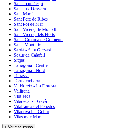
Sant Joan Despí
Sant Just Desvern
Sant Martí
Sant Pere de Ribes
Sant Pol de Mar
Sant Vicenç de Montalt
Sant Vicenç dels Horts
Santa Coloma de Gramenet
Sants Montjuic
Sarrià - Sant Gervasi
Segur de Calafell
Sitges
Tarragona - Centre
Tarragona - Nord
Terrassa
Torredembarra
Valldoreix - La Floresta
Vallirana
Vila-seca
Viladecans - Gavà
Vilafranca del Penedès
Vilanova i la Geltrú
Vilasar de Mar
+ Ver más zonas