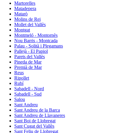
Martorelles
Matadepera
Matarò
Molins de Rei
Mollet del Vallès
Montgat
Montmeló - Montornès
Nou Barris - Montcada
Palau - Solità i Plegamans
Pallejà - El Papiol
Parets del Vallès
Pineda de Mar
Premià de Mar
Reus
Ripollet
Rubí
Sabadell - Nord
Sabadell - Sud
Salou
Sant Andreu
Sant Andreu de la Barca
Sant Andreu de Llavaneres
Sant Boi de Llobregat
Sant Cugat del Vallès
Sant Feliu de Llobregat