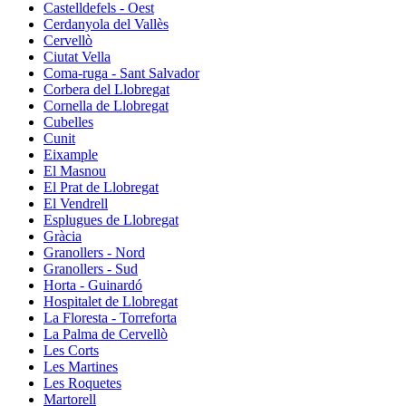
Castelldefels - Oest
Cerdanyola del Vallès
Cervellò
Ciutat Vella
Coma-ruga - Sant Salvador
Corbera del Llobregat
Cornella de Llobregat
Cubelles
Cunit
Eixample
El Masnou
El Prat de Llobregat
El Vendrell
Esplugues de Llobregat
Gràcia
Granollers - Nord
Granollers - Sud
Horta - Guinardó
Hospitalet de Llobregat
La Floresta - Torreforta
La Palma de Cervellò
Les Corts
Les Martines
Les Roquetes
Martorell