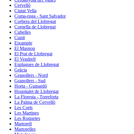
Cervellò
Ciutat Vella
Coma-ruga - Sant Salvador
Corbera del Llobregat
Cornella de Llobregat
Cubelles
Cunit
Eixample
El Masnou
El Prat de Llobregat
El Vendrell
Esplugues de Llobregat
Gràcia
Granollers - Nord
Granollers - Sud
Horta - Guinardó
Hospitalet de Llobregat
La Floresta - Torreforta
La Palma de Cervellò
Les Corts
Les Martines
Les Roquetes
Martorell
Martorelles