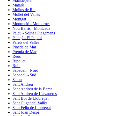
Matadepera
Matarò
Molins de Rei
Mollet del Vallès
Montgat
Montmeló - Montornès
Nou Barris - Montcada
Palau - Solità i Plegamans
Pallejà - El Papiol
Parets del Vallès
Pineda de Mar
Premià de Mar
Reus
Ripollet
Rubí
Sabadell - Nord
Sabadell - Sud
Salou
Sant Andreu
Sant Andreu de la Barca
Sant Andreu de Llavaneres
Sant Boi de Llobregat
Sant Cugat del Vallès
Sant Feliu de Llobregat
Sant Joan Despí