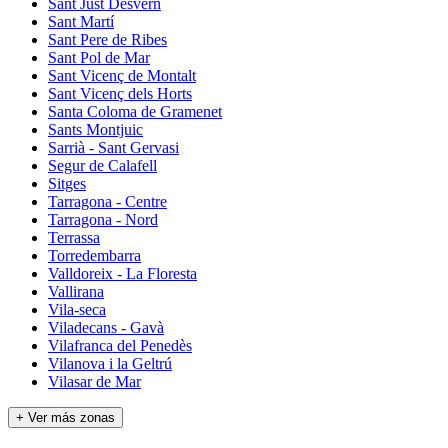
Sant Just Desvern
Sant Martí
Sant Pere de Ribes
Sant Pol de Mar
Sant Vicenç de Montalt
Sant Vicenç dels Horts
Santa Coloma de Gramenet
Sants Montjuic
Sarrià - Sant Gervasi
Segur de Calafell
Sitges
Tarragona - Centre
Tarragona - Nord
Terrassa
Torredembarra
Valldoreix - La Floresta
Vallirana
Vila-seca
Viladecans - Gavà
Vilafranca del Penedès
Vilanova i la Geltrú
Vilasar de Mar
+ Ver más zonas