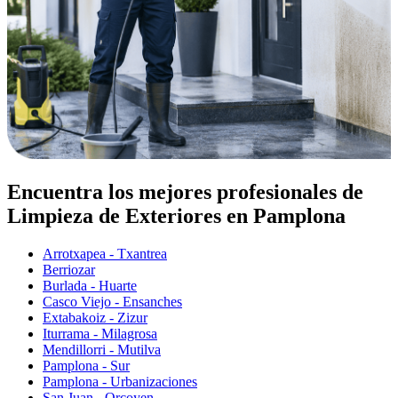
Encuentra los mejores profesionales de
Limpieza de Exteriores en Pamplona
Arrotxapea - Txantrea
Berriozar
Burlada - Huarte
Casco Viejo - Ensanches
Extabakoiz - Zizur
Iturrama - Milagrosa
Mendillorri - Mutilva
Pamplona - Sur
Pamplona - Urbanizaciones
San Juan - Orcoyen