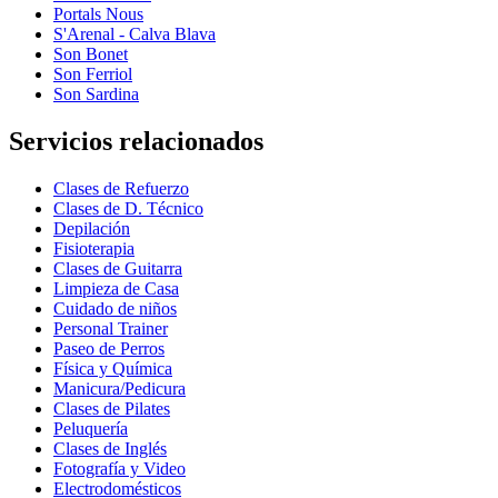
Portals Nous
S'Arenal - Calva Blava
Son Bonet
Son Ferriol
Son Sardina
Servicios relacionados
Clases de Refuerzo
Clases de D. Técnico
Depilación
Fisioterapia
Clases de Guitarra
Limpieza de Casa
Cuidado de niños
Personal Trainer
Paseo de Perros
Física y Química
Manicura/Pedicura
Clases de Pilates
Peluquería
Clases de Inglés
Fotografía y Video
Electrodomésticos