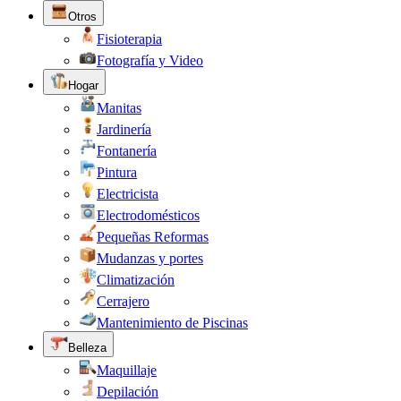
Otros
Fisioterapia
Fotografía y Video
Hogar
Manitas
Jardinería
Fontanería
Pintura
Electricista
Electrodomésticos
Pequeñas Reformas
Mudanzas y portes
Climatización
Cerrajero
Mantenimiento de Piscinas
Belleza
Maquillaje
Depilación