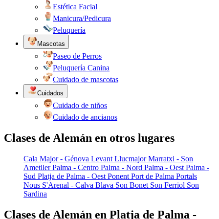
Estética Facial
Manicura/Pedicura
Peluquería
Mascotas
Paseo de Perros
Peluquería Canina
Cuidado de mascotas
Cuidados
Cuidado de niños
Cuidado de ancianos
Clases de Alemán en otros lugares
Cala Major - Génova
Levant
Llucmajor
Marratxi - Son
Ametller
Palma - Centro
Palma - Nord
Palma - Oest
Palma -
Sud
Platja de Palma - Oest
Ponent
Port de Palma
Portals
Nous
S'Arenal - Calva Blava
Son Bonet
Son Ferriol
Son
Sardina
Clases de Alemán en Platja de Palma -