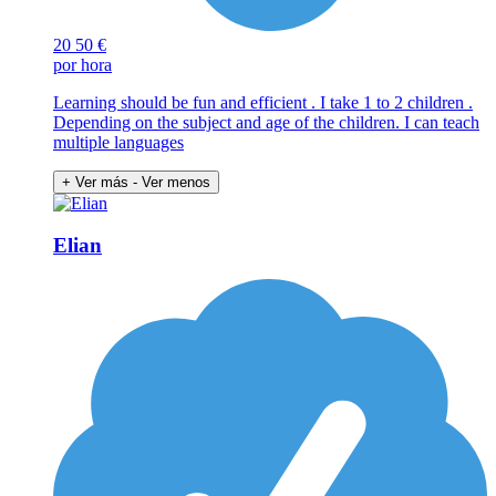
20
50 €
por hora
Learning should be fun and efficient . I take 1 to 2 children .
Depending on the subject and age of the children. I can teach
multiple languages
+ Ver más
- Ver menos
Elian