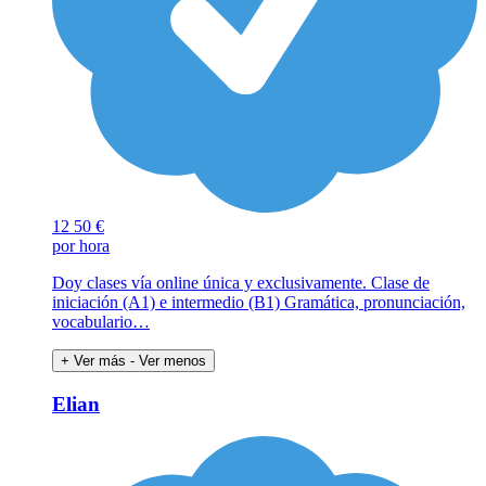
12
50 €
por hora
Doy clases vía online única y exclusivamente. Clase de
iniciación (A1) e intermedio (B1) Gramática, pronunciación,
vocabulario…
+ Ver más
- Ver menos
Elian