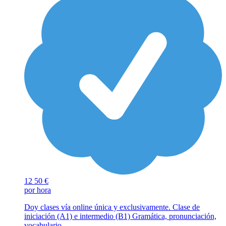
12
50 €
por hora
Doy clases vía online única y exclusivamente. Clase de
iniciación (A1) e intermedio (B1) Gramática, pronunciación,
vocabulario…