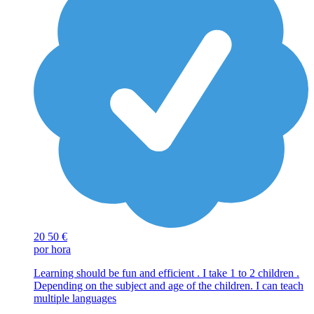
20
50 €
por hora
Learning should be fun and efficient . I take 1 to 2 children .
Depending on the subject and age of the children. I can teach
multiple languages