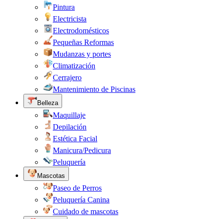
Pintura
Electricista
Electrodomésticos
Pequeñas Reformas
Mudanzas y portes
Climatización
Cerrajero
Mantenimiento de Piscinas
Belleza
Maquillaje
Depilación
Estética Facial
Manicura/Pedicura
Peluquería
Mascotas
Paseo de Perros
Peluquería Canina
Cuidado de mascotas