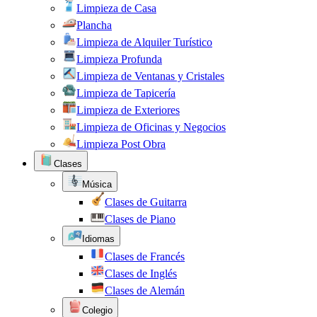
Limpieza de Casa
Plancha
Limpieza de Alquiler Turístico
Limpieza Profunda
Limpieza de Ventanas y Cristales
Limpieza de Tapicería
Limpieza de Exteriores
Limpieza de Oficinas y Negocios
Limpieza Post Obra
Clases
Música
Clases de Guitarra
Clases de Piano
Idiomas
Clases de Francés
Clases de Inglés
Clases de Alemán
Colegio