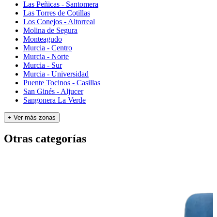
Las Peñicas - Santomera
Las Torres de Cotillas
Los Conejos - Altorreal
Molina de Segura
Monteagudo
Murcia - Centro
Murcia - Norte
Murcia - Sur
Murcia - Universidad
Puente Tocinos - Casillas
San Ginés - Aljucer
Sangonera La Verde
+ Ver más zonas
Otras categorías