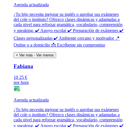
Agenda actualizada
¿Tu hijo necesita mejorar su inglés o aprobar sus exámenes
del cole o instituto? Ofrezco clases dinámicas y adaptadas a
cada nivel para reforzar gramática, vocabulario, comprensión
y speaking. ✔️ Apoyo escolar ✔️ Preparación de exámenes ✔️
Clases personalizadas ✔️ Ambiente cercano y motivador 📍
Online o a domicilio 📩 Escríbeme sin compromiso
+ Ver más
- Ver menos
Fabiana
10
25 €
por hora
Agenda actualizada
¿Tu hijo necesita mejorar su inglés o aprobar sus exámenes
del cole o instituto? Ofrezco clases dinámicas y adaptadas a
cada nivel para reforzar gramática, vocabulario, comprensión
y speaking. ✔️ Apoyo escolar ✔️ Preparación de exámenes ✔️