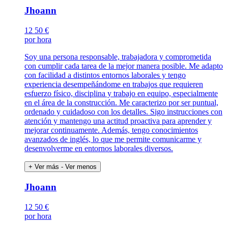
Jhoann
12
50 €
por hora
Soy una persona responsable, trabajadora y comprometida
con cumplir cada tarea de la mejor manera posible. Me adapto
con facilidad a distintos entornos laborales y tengo
experiencia desempeñándome en trabajos que requieren
esfuerzo físico, disciplina y trabajo en equipo, especialmente
en el área de la construcción. Me caracterizo por ser puntual,
ordenado y cuidadoso con los detalles. Sigo instrucciones con
atención y mantengo una actitud proactiva para aprender y
mejorar continuamente. Además, tengo conocimientos
avanzados de inglés, lo que me permite comunicarme y
desenvolverme en entornos laborales diversos.
+ Ver más
- Ver menos
Jhoann
12
50 €
por hora