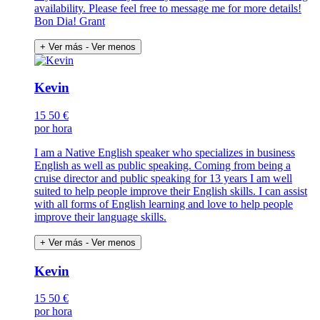
availability. Please feel free to message me for more details!
Bon Dia! Grant
+ Ver más
- Ver menos
Kevin
15
50 €
por hora
I am a Native English speaker who specializes in business
English as well as public speaking. Coming from being a
cruise director and public speaking for 13 years I am well
suited to help people improve their English skills. I can assist
with all forms of English learning and love to help people
improve their language skills.
+ Ver más
- Ver menos
Kevin
15
50 €
por hora