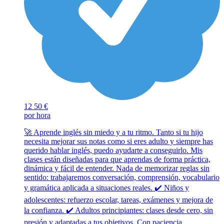
12
50 €
por hora
🚀 Aprende inglés sin miedo y a tu ritmo. Tanto si tu hijo
necesita mejorar sus notas como si eres adulto y siempre has
querido hablar inglés, puedo ayudarte a conseguirlo. Mis
clases están diseñadas para que aprendas de forma práctica,
dinámica y fácil de entender. Nada de memorizar reglas sin
sentido: trabajaremos conversación, comprensión, vocabulario
y gramática aplicada a situaciones reales. ✔️ Niños y
adolescentes: refuerzo escolar, tareas, exámenes y mejora de
la confianza. ✔️ Adultos principiantes: clases desde cero, sin
presión y adaptadas a tus objetivos. Con paciencia,