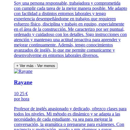
Soy una persona responsable, trabajadora y comprometida
con cumplir cada tarea de la mejor manera posible. Me adapto
con facilidad a distintos entornos laborales y tengo
experiencia desempeñándome en trabajos que requieren
esfuerzo físico, disciplina y trabajo en equipo, especialmente
en el área de la construcción. Me caracterizo por ser puntual,
ordenado y cuidadoso con los detalles. Sigo instrucciones con
atención y mantengo una actitud proactiva para aprender y
mejorar continuamente. Además, tengo conocimientos
avanzados de inglés, lo que me permite comunicarme y
desenvolverme en entornos laborales diversos.
+ Ver más
- Ver menos
Rayane
10
25 €
por hora
Profesor de inglés apasionado y dedicado, ofrezco clases para
todos los niveles. Mi método es dinámico y se adapta a las
necesidades de cada estudiante, ya sea para mejorar la
conversación, la gramática o prepararse para exámenes. Con
paciencia y motivación, ayudo a mis alumnos a ganar