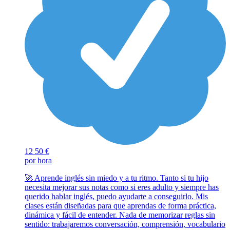
12
50 €
por hora
🚀 Aprende inglés sin miedo y a tu ritmo. Tanto si tu hijo
necesita mejorar sus notas como si eres adulto y siempre has
querido hablar inglés, puedo ayudarte a conseguirlo. Mis
clases están diseñadas para que aprendas de forma práctica,
dinámica y fácil de entender. Nada de memorizar reglas sin
sentido: trabajaremos conversación, comprensión, vocabulario