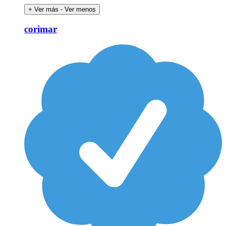
+ Ver más
- Ver menos
corimar