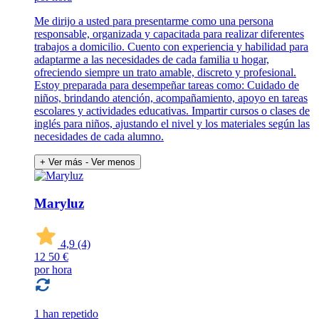
Me dirijo a usted para presentarme como una persona
responsable, organizada y capacitada para realizar diferentes
trabajos a domicilio. Cuento con experiencia y habilidad para
adaptarme a las necesidades de cada familia u hogar,
ofreciendo siempre un trato amable, discreto y profesional.
Estoy preparada para desempeñar tareas como: Cuidado de
niños, brindando atención, acompañamiento, apoyo en tareas
escolares y actividades educativas. Impartir cursos o clases de
inglés para niños, ajustando el nivel y los materiales según las
necesidades de cada alumno.
+ Ver más
- Ver menos
Maryluz
4,9
(4)
12
50 €
por hora
1 han repetido