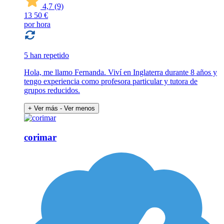
4,7
(9)
13
50 €
por hora
5 han repetido
Hola, me llamo Fernanda. Viví en Inglaterra durante 8 años y
tengo experiencia como profesora particular y tutora de
grupos reducidos.
+ Ver más
- Ver menos
corimar