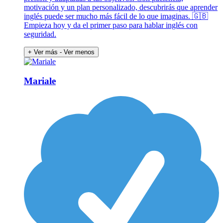
motivación y un plan personalizado, descubrirás que aprender
inglés puede ser mucho más fácil de lo que imaginas. 🇬🇧
Empieza hoy y da el primer paso para hablar inglés con
seguridad.
+ Ver más
- Ver menos
Mariale