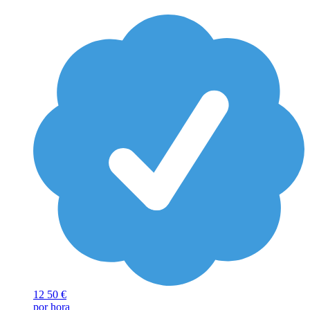
12
50 €
por hora