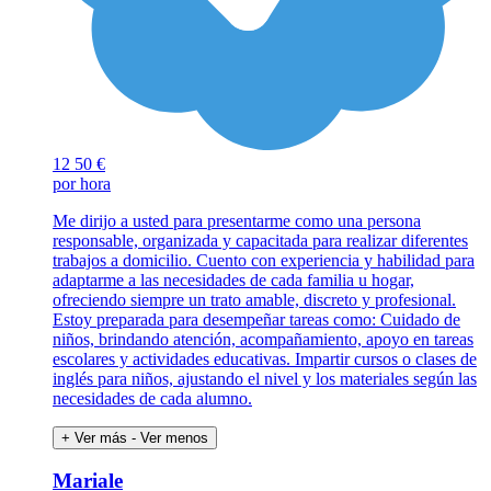
12
50 €
por hora
Me dirijo a usted para presentarme como una persona
responsable, organizada y capacitada para realizar diferentes
trabajos a domicilio. Cuento con experiencia y habilidad para
adaptarme a las necesidades de cada familia u hogar,
ofreciendo siempre un trato amable, discreto y profesional.
Estoy preparada para desempeñar tareas como: Cuidado de
niños, brindando atención, acompañamiento, apoyo en tareas
escolares y actividades educativas. Impartir cursos o clases de
inglés para niños, ajustando el nivel y los materiales según las
necesidades de cada alumno.
+ Ver más
- Ver menos
Mariale