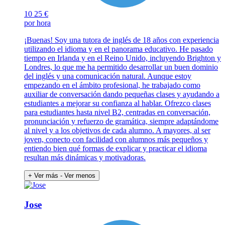
10
25 €
por hora
¡Buenas! Soy una tutora de inglés de 18 años con experiencia
utilizando el idioma y en el panorama educativo. He pasado
tiempo en Irlanda y en el Reino Unido, incluyendo Brighton y
Londres, lo que me ha permitido desarrollar un buen dominio
del inglés y una comunicación natural. Aunque estoy
empezando en el ámbito profesional, he trabajado como
auxiliar de conversación dando pequeñas clases y ayudando a
estudiantes a mejorar su confianza al hablar. Ofrezco clases
para estudiantes hasta nivel B2, centradas en conversación,
pronunciación y refuerzo de gramática, siempre adaptándome
al nivel y a los objetivos de cada alumno. A mayores, al ser
joven, conecto con facilidad con alumnos más pequeños y
entiendo bien qué formas de explicar y practicar el idioma
resultan más dinámicas y motivadoras.
+ Ver más
- Ver menos
Jose