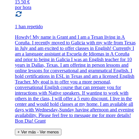
15
50 €
por hora
1 han repetido
Howdy! My name is Grant and I am a Texan living in A
Coruña. I recently moved to Galicia with my wife from Texas
in July and am excited to offer classes in English! Currently I
am a language assistant at Escuela de Idiomas in A Coruña
and prior to being in Galicia I was an English teacher for 10
years in Dallas, Texas. I am offering in person lessons and
online lessons for conversational and grammatical English. I
hold certifications in ESL in Texas and am a licensed English
Teacher. My goal is to offer you a more personal,
conversational English course that can prepare you for
interactions with Native speakers. If wanting to work with
others in the class, I will offer a 5 euro discount. I live in the
center and would hold classes at my home. I am available all
days with Wednesday-Sunday having afternoon and evening
availability. Please feel free to message me for more details!
Bon Dia! Grant
+ Ver más
- Ver menos