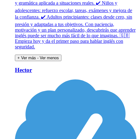
y gramática aplicada a situaciones reales. ✔️ Niños y
adolescentes: refuerzo escolar, tareas, exámenes y mejora de
la confianza. ✔️ Adultos principiantes: clases desde cero, sin
presión y adaptadas a tus objetivos. Con paciencia,
motivación y un plan personalizado, descubrirás que aprender
inglés puede ser mucho más fácil de lo que imaginas. 🇬🇧
Empieza hoy y da el primer paso para hablar inglés con
seguridad.
+ Ver más
- Ver menos
Hector