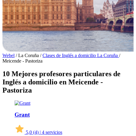
Webel
/
La Coruña
/
Clases de Inglés a domicilio La Coruña
/
Meicende - Pastoriza
10 Mejores profesores particulares de
Inglés a domicilio en Meicende -
Pastoriza
Grant
5,0
(4)
|
4 servicios