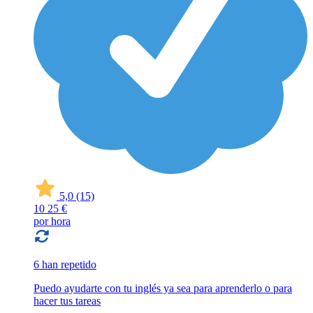
5,0
(15)
10
25 €
por hora
6 han repetido
Puedo ayudarte con tu inglés ya sea para aprenderlo o para
hacer tus tareas