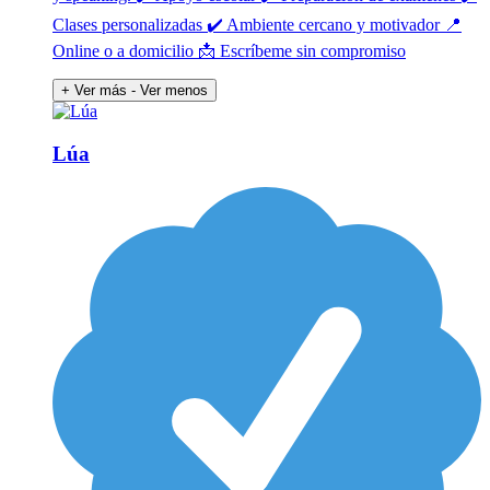
Clases personalizadas ✔️ Ambiente cercano y motivador 📍
Online o a domicilio 📩 Escríbeme sin compromiso
+ Ver más
- Ver menos
Lúa