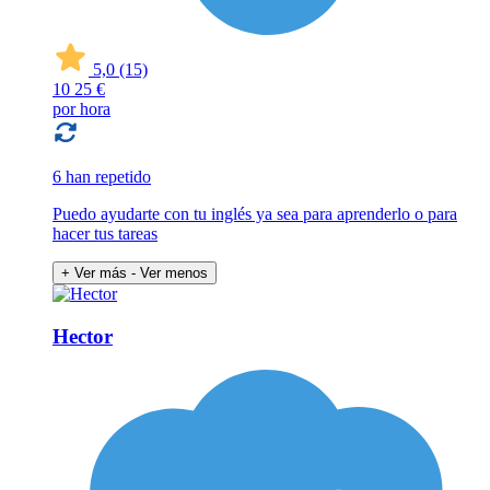
5,0
(15)
10
25 €
por hora
6 han repetido
Puedo ayudarte con tu inglés ya sea para aprenderlo o para
hacer tus tareas
+ Ver más
- Ver menos
Hector