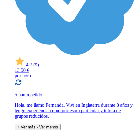
4,7
(9)
13
50 €
por hora
5 han repetido
Hola, me llamo Fernanda. Viví en Inglaterra durante 8 años y
tengo experiencia como profesora particular y tutora de
grupos reducidos.
+ Ver más
- Ver menos