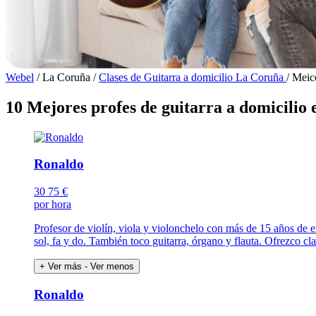
Webel
/
La Coruña
/
Clases de Guitarra a domicilio La Coruña
/
Meice
10 Mejores profes de guitarra a domicilio 
Ronaldo
30
75 €
por hora
Profesor de violín, viola y violonchelo con más de 15 años de 
sol, fa y do. También toco guitarra, órgano y flauta. Ofrezco c
+ Ver más
- Ver menos
Ronaldo