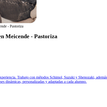
nde - Pastoriza
en Meicende - Pastoriza
experiencia. Trabajo con métodos Schimol, Suzuki y Shenozaki, además de
lases dinámicas, personalizadas y adaptadas a cada alumno.