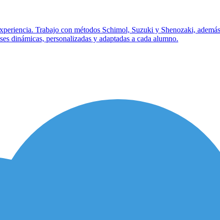
experiencia. Trabajo con métodos Schimol, Suzuki y Shenozaki, además de
lases dinámicas, personalizadas y adaptadas a cada alumno.