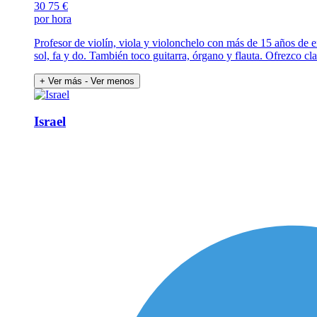
30
75 €
por hora
Profesor de violín, viola y violonchelo con más de 15 años de 
sol, fa y do. También toco guitarra, órgano y flauta. Ofrezco c
+ Ver más
- Ver menos
Israel