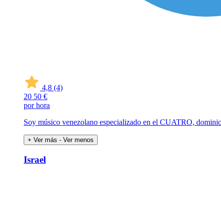
4,8
(4)
20
50 €
por hora
Soy músico venezolano especializado en el CUATRO, dominio b
+ Ver más
- Ver menos
Israel