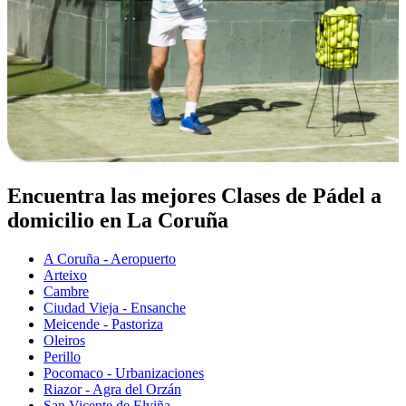
Encuentra las mejores Clases de Pádel a
domicilio en La Coruña
A Coruña - Aeropuerto
Arteixo
Cambre
Ciudad Vieja - Ensanche
Meicende - Pastoriza
Oleiros
Perillo
Pocomaco - Urbanizaciones
Riazor - Agra del Orzán
San Vicente de Elviña