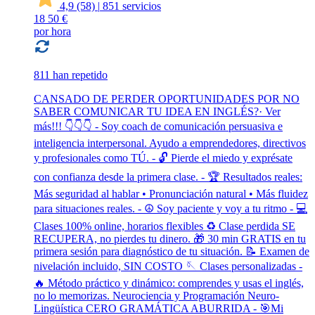
4,9
(58)
|
851 servicios
18
50 €
por hora
811 han repetido
CANSADO DE PERDER OPORTUNIDADES POR NO
SABER COMUNICAR TU IDEA EN INGLÉS?· Ver
más!!! 👇👇👇 - Soy coach de comunicación persuasiva e
inteligencia interpersonal. Ayudo a emprendedores, directivos
y profesionales como TÚ. - 🔓 Pierde el miedo y exprésate
con confianza desde la primera clase. - 🏆 Resultados reales:
Más seguridad al hablar • Pronunciación natural • Más fluidez
para situaciones reales. - ☮️ Soy paciente y voy a tu ritmo - 💻
Clases 100% online, horarios flexibles ♻️ Clase perdida SE
RECUPERA, no pierdes tu dinero. 🎁 30 min GRATIS en tu
primera sesión para diagnóstico de tu situación. 📝 Examen de
nivelación incluido, SIN COSTO 🪡 Clases personalizadas -
🔥 Método práctico y dinámico: comprendes y usas el inglés,
no lo memorizas. Neurociencia y Programación Neuro-
Lingüística CERO GRAMÁTICA ABURRIDA - 🎯Mi