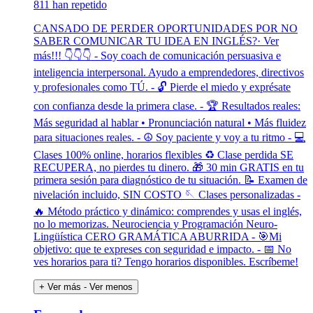
811 han repetido
CANSADO DE PERDER OPORTUNIDADES POR NO
SABER COMUNICAR TU IDEA EN INGLÉS?· Ver
más!!! 👇👇👇 - Soy coach de comunicación persuasiva e
inteligencia interpersonal. Ayudo a emprendedores, directivos
y profesionales como TÚ. - 🔓 Pierde el miedo y exprésate
con confianza desde la primera clase. - 🏆 Resultados reales:
Más seguridad al hablar • Pronunciación natural • Más fluidez
para situaciones reales. - ☮️ Soy paciente y voy a tu ritmo - 💻
Clases 100% online, horarios flexibles ♻️ Clase perdida SE
RECUPERA, no pierdes tu dinero. 🎁 30 min GRATIS en tu
primera sesión para diagnóstico de tu situación. 📝 Examen de
nivelación incluido, SIN COSTO 🪡 Clases personalizadas -
🔥 Método práctico y dinámico: comprendes y usas el inglés,
no lo memorizas. Neurociencia y Programación Neuro-
Lingüística CERO GRAMÁTICA ABURRIDA - 🎯Mi
objetivo: que te expreses con seguridad e impacto. - 📅 No
ves horarios para ti? Tengo horarios disponibles. Escríbeme!
+ Ver más
- Ver menos