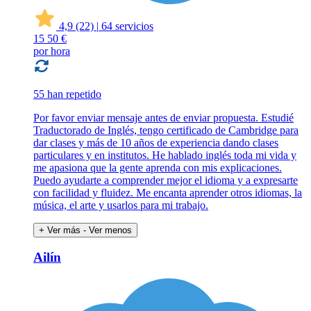
4,9
(22)
|
64 servicios
15
50 €
por hora
55 han repetido
Por favor enviar mensaje antes de enviar propuesta. Estudié
Traductorado de Inglés, tengo certificado de Cambridge para
dar clases y más de 10 años de experiencia dando clases
particulares y en institutos. He hablado inglés toda mi vida y
me apasiona que la gente aprenda con mis explicaciones.
Puedo ayudarte a comprender mejor el idioma y a expresarte
con facilidad y fluidez. Me encanta aprender otros idiomas, la
música, el arte y usarlos para mi trabajo.
+ Ver más
- Ver menos
Ailín