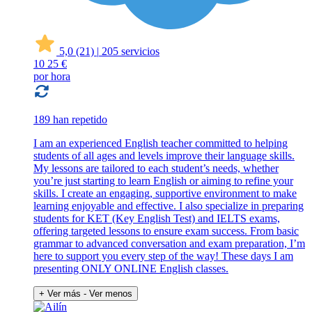
5,0
(21)
|
205 servicios
10
25 €
por hora
189 han repetido
I am an experienced English teacher committed to helping
students of all ages and levels improve their language skills.
My lessons are tailored to each student’s needs, whether
you’re just starting to learn English or aiming to refine your
skills. I create an engaging, supportive environment to make
learning enjoyable and effective. I also specialize in preparing
students for KET (Key English Test) and IELTS exams,
offering targeted lessons to ensure exam success. From basic
grammar to advanced conversation and exam preparation, I’m
here to support you every step of the way! These days I am
presenting ONLY ONLINE English classes.
+ Ver más
- Ver menos