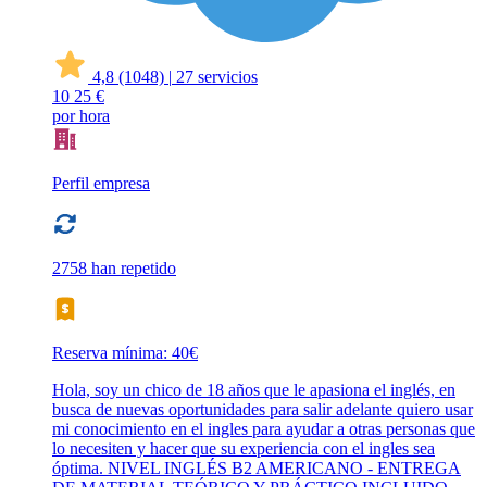
4,8
(1048)
|
27 servicios
10
25 €
por hora
Perfil empresa
2758 han repetido
Reserva mínima: 40€
Hola, soy un chico de 18 años que le apasiona el inglés, en
busca de nuevas oportunidades para salir adelante quiero usar
mi conocimiento en el ingles para ayudar a otras personas que
lo necesiten y hacer que su experiencia con el ingles sea
óptima. NIVEL INGLÉS B2 AMERICANO - ENTREGA