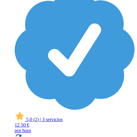
5,0
(2)
|
3 servicios
12
50 €
por hora