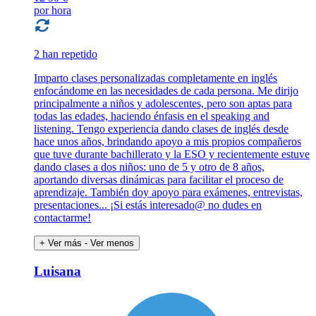
por hora
2 han repetido
Imparto clases personalizadas completamente en inglés
enfocándome en las necesidades de cada persona. Me dirijo
principalmente a niños y adolescentes, pero son aptas para
todas las edades, haciendo énfasis en el speaking and
listening. Tengo experiencia dando clases de inglés desde
hace unos años, brindando apoyo a mis propios compañeros
que tuve durante bachillerato y la ESO y recientemente estuve
dando clases a dos niños: uno de 5 y otro de 8 años,
aportando diversas dinámicas para facilitar el proceso de
aprendizaje. También doy apoyo para exámenes, entrevistas,
presentaciones... ¡Si estás interesado@ no dudes en
contactarme!
+ Ver más
- Ver menos
Luisana