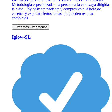
DE MATERIAL TEÓRICO Y PRÁCTICO INCLUIDO.
Metodología especializada a la persona a la cual vaya dirigida
la clase. Soy bastante paciente y compresivo a la hora de
enseñar y explicar ciertos temas que pueden resultar
complejos
+ Ver más
- Ver menos
Iglow-SL