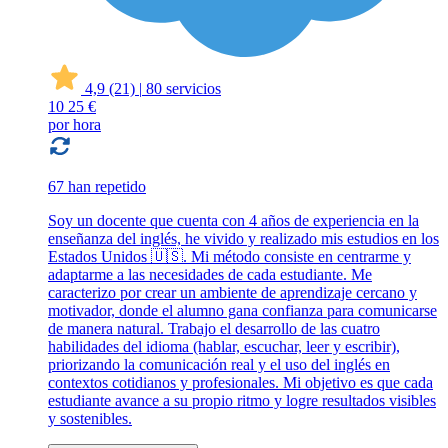
4,9
(21)
|
80 servicios
10
25 €
por hora
67 han repetido
Soy un docente que cuenta con 4 años de experiencia en la
enseñanza del inglés, he vivido y realizado mis estudios en los
Estados Unidos 🇺🇸. Mi método consiste en centrarme y
adaptarme a las necesidades de cada estudiante. Me
caracterizo por crear un ambiente de aprendizaje cercano y
motivador, donde el alumno gana confianza para comunicarse
de manera natural. Trabajo el desarrollo de las cuatro
habilidades del idioma (hablar, escuchar, leer y escribir),
priorizando la comunicación real y el uso del inglés en
contextos cotidianos y profesionales. Mi objetivo es que cada
estudiante avance a su propio ritmo y logre resultados visibles
y sostenibles.