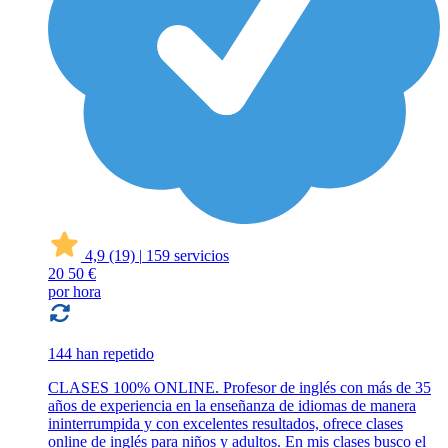
4,9
(19)
|
159 servicios
20
50 €
por hora
144 han repetido
CLASES 100% ONLINE. Profesor de inglés con más de 35
años de experiencia en la enseñanza de idiomas de manera
ininterrumpida y con excelentes resultados, ofrece clases
online de inglés para niños y adultos. En mis clases busco el