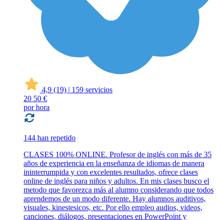
4,9
(19)
|
159 servicios
20
50 €
por hora
144 han repetido
CLASES 100% ONLINE. Profesor de inglés con más de 35
años de experiencia en la enseñanza de idiomas de manera
ininterrumpida y con excelentes resultados, ofrece clases
online de inglés para niños y adultos. En mis clases busco el
metodo que favorezca más al alumno considerando que todos
aprendemos de un modo diferente. Hay alumnos auditivos,
visuales, kinestesicos, etc. Por ello empleo audios, videos,
canciones, diálogos, presentaciones en PowerPoint y