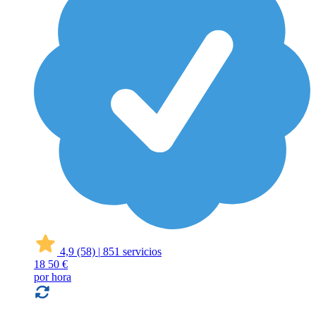
4,9
(58)
|
851 servicios
18
50 €
por hora