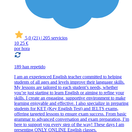
5,0
(21)
|
205 servicios
10
25 €
por hora
189 han repetido
I am an experienced English teacher committed to helping
students of all ages and levels improve their language skills.
My lessons are tailored to each student’s needs, whether
you’re just starting to learn English or aiming to refine your
skills. I create an engaging, supportive environment to make
learning enjoyable and effective. I also specialize in preparing
students for KET (Key English Test) and IELTS exams,
offering targeted lessons to ensure exam success. From basic
grammar to advanced conversation and exam preparation, I’m
here to support you every step of the way! These days I am
presenting ONLY ONLINE English classes.