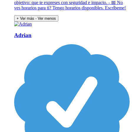
objetivo: que te expreses con seguridad e impacto. - 📅 No
ves horarios para ti? Tengo horarios disponibles. Escríbeme!
+ Ver más
- Ver menos
Adrian