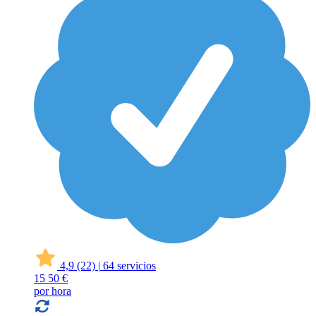
4,9
(22)
|
64 servicios
15
50 €
por hora