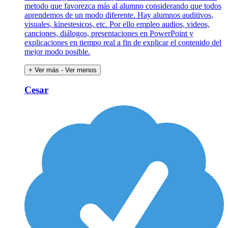
metodo que favorezca más al alumno considerando que todos
aprendemos de un modo diferente. Hay alumnos auditivos,
visuales, kinestesicos, etc. Por ello empleo audios, videos,
canciones, diálogos, presentaciones en PowerPoint y
explicaciones en tiempo real a fin de explicar el contenido del
mejor modo posible.
+ Ver más
- Ver menos
Cesar