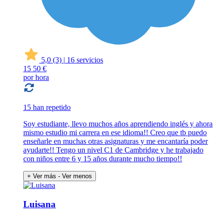
5,0
(3)
|
16 servicios
15
50 €
por hora
15 han repetido
Soy estudiante, llevo muchos años aprendiendo inglés y ahora
mismo estudio mi carrera en ese idioma!! Creo que tb puedo
enseñarle en muchas otras asignaturas y me encantaría poder
ayudarte!! Tengo un nivel C1 de Cambridge y he trabajado
con niños entre 6 y 15 años durante mucho tiempo!!
+ Ver más
- Ver menos
Luisana