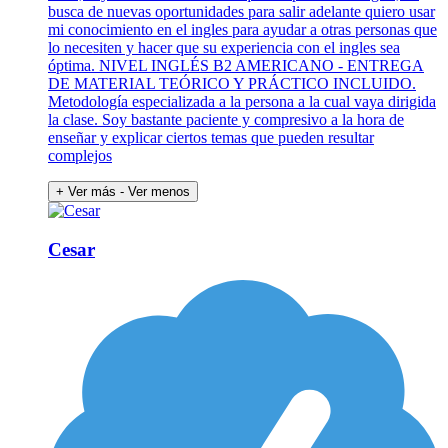
busca de nuevas oportunidades para salir adelante quiero usar
mi conocimiento en el ingles para ayudar a otras personas que
lo necesiten y hacer que su experiencia con el ingles sea
óptima. NIVEL INGLÉS B2 AMERICANO - ENTREGA
DE MATERIAL TEÓRICO Y PRÁCTICO INCLUIDO.
Metodología especializada a la persona a la cual vaya dirigida
la clase. Soy bastante paciente y compresivo a la hora de
enseñar y explicar ciertos temas que pueden resultar
complejos
+ Ver más
- Ver menos
Cesar