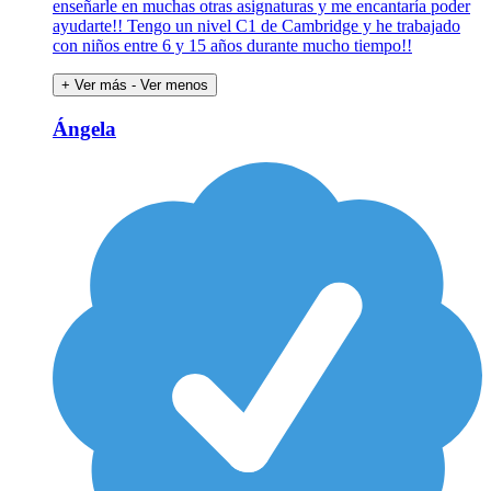
enseñarle en muchas otras asignaturas y me encantaría poder
ayudarte!! Tengo un nivel C1 de Cambridge y he trabajado
con niños entre 6 y 15 años durante mucho tiempo!!
+ Ver más
- Ver menos
Ángela