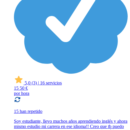
5,0
(3)
|
16 servicios
15
50 €
por hora
15 han repetido
Soy estudiante, llevo muchos años aprendiendo inglés y ahora
mismo estudio mi carrera en ese idioma!! Creo que tb puedo