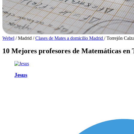
Webel
/
Madrid
/
Clases de Mates a domicilio Madrid
/
Torrejón Calz
10 Mejores profesores de Matemáticas en 
Jesus