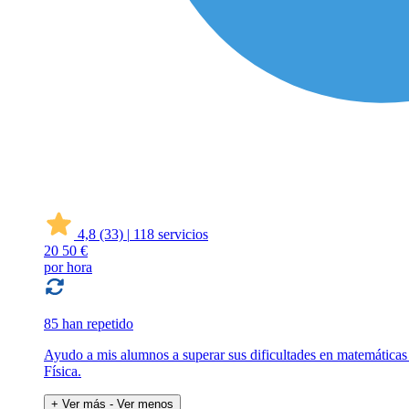
4,8
(33)
|
118 servicios
20
50 €
por hora
85 han repetido
Ayudo a mis alumnos a superar sus dificultades en matemáticas
Física.
+ Ver más
- Ver menos