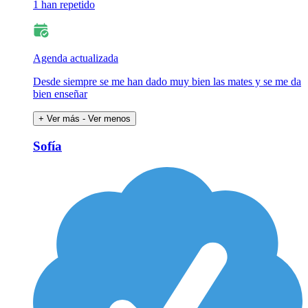
1 han repetido
Agenda actualizada
Desde siempre se me han dado muy bien las mates y se me da
bien enseñar
+ Ver más
- Ver menos
Sofía