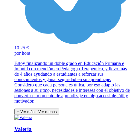
10
25 €
por hora
Estoy finalizando un doble grado en Educación Primaria e
Infantil con mención en Pedagogía Terapéutica, y llevo más
de 4 años ayudando a estudiantes a reforzar sus
conocimientos y ganar seguridad en su aprendizaje.
Considero que cada persona es única, por eso adapto las
sesiones a su ritmo, necesidades e intereses con el objetivo de
convertir el momento de aprendizaje en algo accesible, útil y
motivador.
+ Ver más
- Ver menos
Valeria