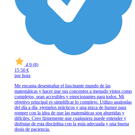
4,9
(8)
15
50 €
por hora
Me encanta desentrañar el fascinante mundo de las
matemáticas y hacer que sus conceptos a menudo vistos como
complejos, sean accesibles y emocionantes para todos. Mi
objetivo principal es simplificar lo complejo. Utilizo analogías
del día a día, ejemplos prácticos y una pizca de humor para
romper con la idea de que las matemáticas son aburridas y
difíciles. Creo firmemente que cualquiera puede entender y
disfrutar de esta disciplina con la guía adecuada y una buena
dosis de paciencia.