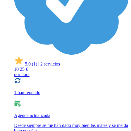
5,0
(1)
|
2 servicios
10
25 €
por hora
1 han repetido
Agenda actualizada
Desde siempre se me han dado muy bien las mates y se me da
bien enseñar