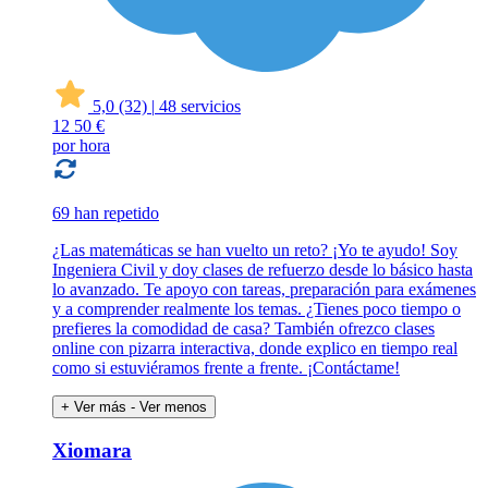
5,0
(32)
|
48 servicios
12
50 €
por hora
69 han repetido
¿Las matemáticas se han vuelto un reto? ¡Yo te ayudo! Soy
Ingeniera Civil y doy clases de refuerzo desde lo básico hasta
lo avanzado. Te apoyo con tareas, preparación para exámenes
y a comprender realmente los temas. ¿Tienes poco tiempo o
prefieres la comodidad de casa? También ofrezco clases
online con pizarra interactiva, donde explico en tiempo real
como si estuviéramos frente a frente. ¡Contáctame!
+ Ver más
- Ver menos
Xiomara