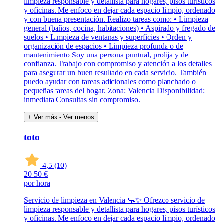
limpieza responsable y detallista para hogares, pisos turísticos
y oficinas. Me enfoco en dejar cada espacio limpio, ordenado
y con buena presentación. Realizo tareas como: • Limpieza
general (baños, cocina, habitaciones) • Aspirado y fregado de
suelos • Limpieza de ventanas y superficies • Orden y
organización de espacios • Limpieza profunda o de
mantenimiento Soy una persona puntual, prolija y de
confianza. Trabajo con compromiso y atención a los detalles
para asegurar un buen resultado en cada servicio. También
puedo ayudar con tareas adicionales como planchado o
pequeñas tareas del hogar. Zona: Valencia Disponibilidad:
inmediata Consultas sin compromiso.
+ Ver más
- Ver menos
toto
4,5
(10)
20
50 €
por hora
Servicio de limpieza en Valencia 🧼✨ Ofrezco servicio de
limpieza responsable y detallista para hogares, pisos turísticos
y oficinas. Me enfoco en dejar cada espacio limpio, ordenado