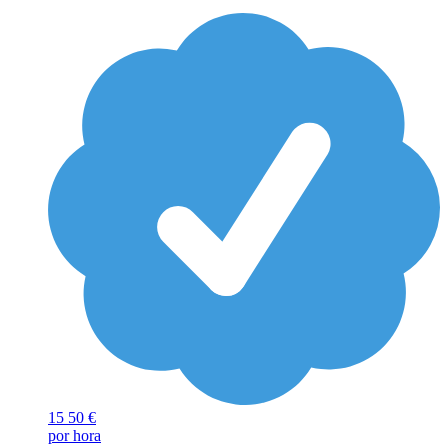
15
50 €
por hora