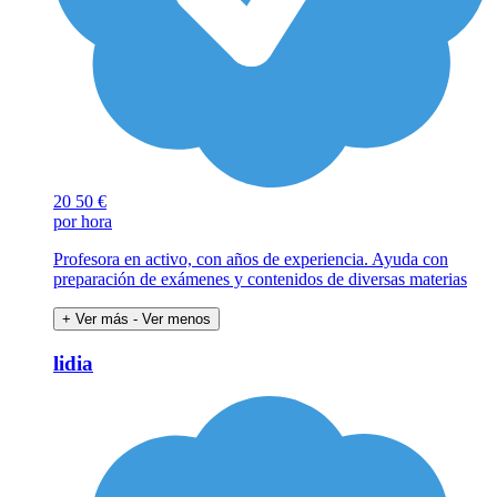
20
50 €
por hora
Profesora en activo, con años de experiencia. Ayuda con
preparación de exámenes y contenidos de diversas materias
+ Ver más
- Ver menos
lidia