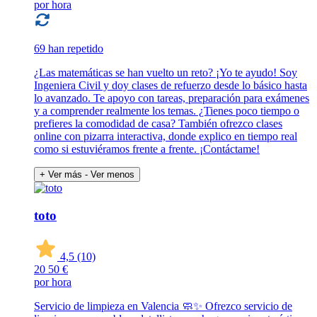
por hora
69 han repetido
¿Las matemáticas se han vuelto un reto? ¡Yo te ayudo! Soy
Ingeniera Civil y doy clases de refuerzo desde lo básico hasta
lo avanzado. Te apoyo con tareas, preparación para exámenes
y a comprender realmente los temas. ¿Tienes poco tiempo o
prefieres la comodidad de casa? También ofrezco clases
online con pizarra interactiva, donde explico en tiempo real
como si estuviéramos frente a frente. ¡Contáctame!
+ Ver más
- Ver menos
toto
4,5
(10)
20
50 €
por hora
Servicio de limpieza en Valencia 🧼✨ Ofrezco servicio de