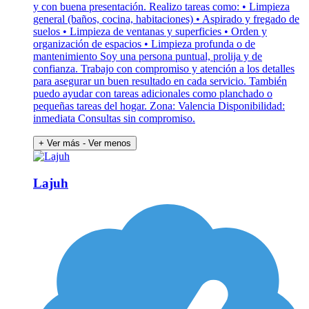
y con buena presentación. Realizo tareas como: • Limpieza
general (baños, cocina, habitaciones) • Aspirado y fregado de
suelos • Limpieza de ventanas y superficies • Orden y
organización de espacios • Limpieza profunda o de
mantenimiento Soy una persona puntual, prolija y de
confianza. Trabajo con compromiso y atención a los detalles
para asegurar un buen resultado en cada servicio. También
puedo ayudar con tareas adicionales como planchado o
pequeñas tareas del hogar. Zona: Valencia Disponibilidad:
inmediata Consultas sin compromiso.
+ Ver más
- Ver menos
Lajuh