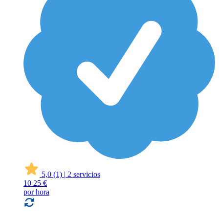
5,0
(1)
|
2 servicios
10
25 €
por hora