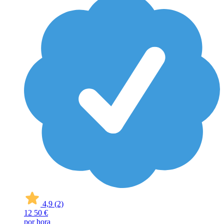
4,9
(2)
12
50 €
por hora