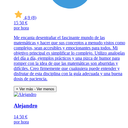
4,9
(8)
15
50 €
por hora
Me encanta desentrañar el fascinante mundo de las
matemáticas y hacer que sus conceptos a menudo vistos como
complejos, sean accesibles y emocionantes para todos. Mi
objetivo principal es simplificar lo complejo. Utilizo analogías
del día a día, ejemplos prácticos y una pizca de humor para
romper con la idea de que las matemáticas son aburridas y
difíciles. Creo firmemente que cualquiera puede entender y
disfrutar de esta disciplina con la guía adecuada y una buena
dosis de paciencia.
+ Ver más
- Ver menos
Alejandro
14
50 €
por hora