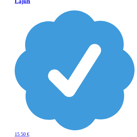
Lajuh
15
50 €