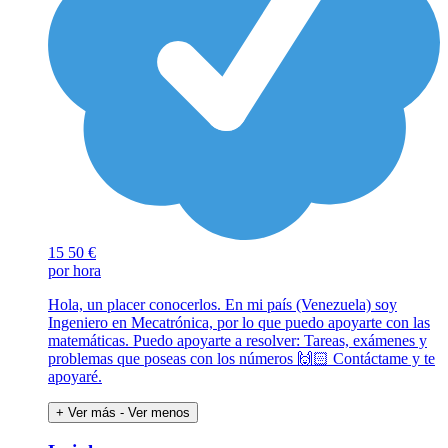
15
50 €
por hora
Hola, un placer conocerlos. En mi país (Venezuela) soy
Ingeniero en Mecatrónica, por lo que puedo apoyarte con las
matemáticas. Puedo apoyarte a resolver: Tareas, exámenes y
problemas que poseas con los números 🙌🏻 Contáctame y te
apoyaré.
+ Ver más
- Ver menos