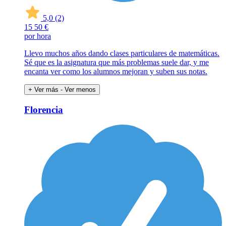
5,0
(2)
15
50 €
por hora
Llevo muchos años dando clases particulares de matemáticas.
Sé que es la asignatura que más problemas suele dar, y me
encanta ver como los alumnos mejoran y suben sus notas.
+ Ver más
- Ver menos
Florencia