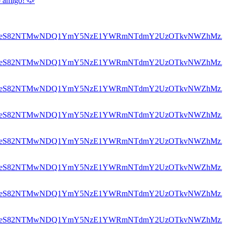
o amigo! 🐶