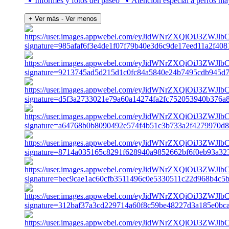
🐾 Informes y fotos del paseo 🐾 Atención especial a perros ma
+ Ver más
- Ver menos