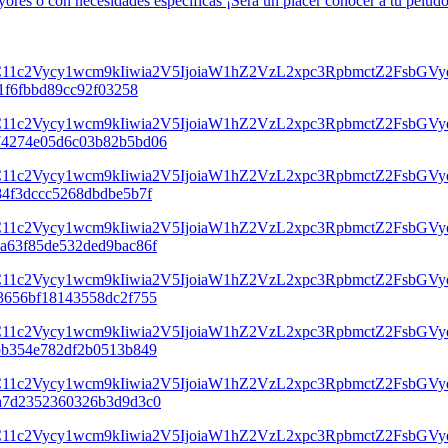
yores o con necesidades específicas ¡Será un placer conocer a tu pelud