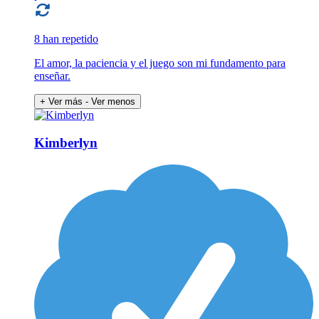
8 han repetido
El amor, la paciencia y el juego son mi fundamento para
enseñar.
+ Ver más
- Ver menos
Kimberlyn