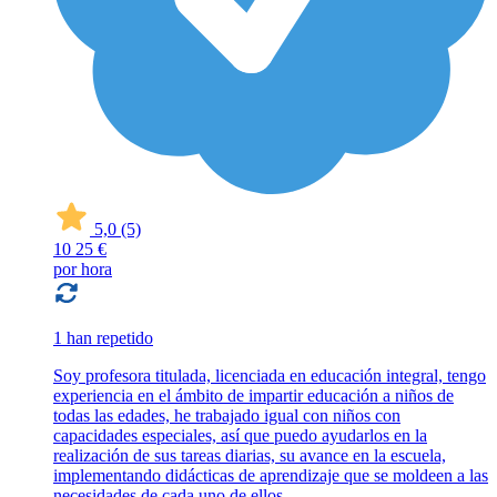
5,0
(5)
10
25 €
por hora
1 han repetido
Soy profesora titulada, licenciada en educación integral, tengo
experiencia en el ámbito de impartir educación a niños de
todas las edades, he trabajado igual con niños con
capacidades especiales, así que puedo ayudarlos en la
realización de sus tareas diarias, su avance en la escuela,
implementando didácticas de aprendizaje que se moldeen a las
necesidades de cada uno de ellos