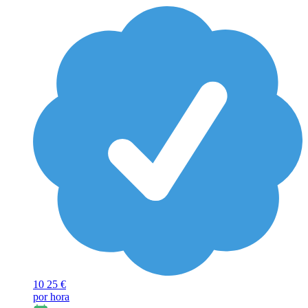
10
25 €
por hora