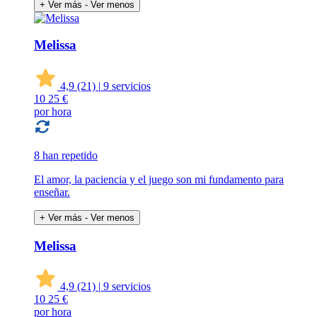
+ Ver más
- Ver menos
Melissa
4,9
(21)
|
9 servicios
10
25 €
por hora
8 han repetido
El amor, la paciencia y el juego son mi fundamento para
enseñar.
+ Ver más
- Ver menos
Melissa
4,9
(21)
|
9 servicios
10
25 €
por hora