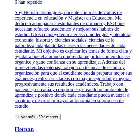
6 han repetido
Soy Hernán Domínguez, docente con más de 7 años de
experiencia en educación y Magíster en Educación. Me
dedico a acompañar a estudiantes de primaria y ESO que
necesitan refuerzo académico y mejorar sus hábitos de
estudio. Ofrezco apoyo en materias como lengua y literatura,
economía, historia y ciencias sociales, ciencias de la
naturaleza, adaptando las clases a las necesidades de cada
estudiante. Mi objetivo es explicar los temas de forma clara y
ayudar a que el alumno comprenda mejor los contenidos, se
organice y gane confianza en su aprendizaje. Además del
refuerzo en las materias, trabajo con técnicas de estudio y
organización para que el estudiante pueda preparar mejor sus
exámenes, realizar sus tareas con mayor seguridad y mejorar
progresivamente sus resultados académicos. Trabajo con
paciencia, cercanía y compromiso, creando un ambiente de
aprendizaje positivo donde cada estudiante pueda avanzar a
su ritmo y desarrollar mayor autonomía en su proceso de
estudio
+ Ver más
- Ver menos
Hernan