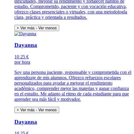
dificultades, mejorar su rendimiento y fortalecer hábitos de
estudio. Comprometido, paciente y con vocación educativa,
ofrezco clases presenciales o virtuales, con una metodología
clara, práctica y orientada a resultados.
+ Ver más
- Ver menos
Dayanna
10
25 €
por hora
Soy una persona paciente, responsable y comprometida con el
aprendizaje de mis alumnos. Ofrezco refuerzos escolares
personalizados para ayudar a mejorar el rendimiento
académico, comprender mejor las materias y ganar confianza
en el estudio. Me adapto al ritmo de cada estudiante para que
aprender sea más fácil y motivador.
+ Ver más
- Ver menos
Dayanna
10
25 €