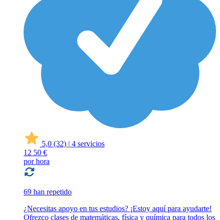
5,0
(32)
|
4 servicios
12
50 €
por hora
69 han repetido
¿Necesitas apoyo en tus estudios? ¡Estoy aquí para ayudarte!
Ofrezco clases de matemáticas, física y química para todos los