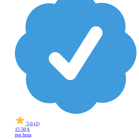
5,0
(2)
15
50 €
por hora