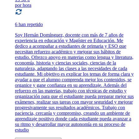
por hora
6 han repetido
Soy Hernán Domínguez, docente con más de 7 años de
experiencia en educación y Magíster en Educación. Me
dedico a acompañar a estudiantes de primaria y ESO que
necesitan refuerzo académico y mejorar sus hábitos de
estudio. Ofrezco apoyo en materias como lengua y literatura,
economía, historia y ciencias sociales, ciencias de la
naturaleza, adaptando las clases a las necesidades de cada
estudiante. Mi objetivo es explicar los temas de forma clara y
ayudar a que el alumno comprenda mejor los contenidos, se
organice y gane confianza en su aprendizaje. Además del
refuerzo en las materias, trabajo con técnicas de estudio y
organización para que el estudiante pueda preparar mejor sus
exámenes, realizar sus tareas con mayor seguridad y mejorar
progresivamente sus resultados académicos. Trabajo con
paciencia, cercanía y compromiso, creando un ambiente de
aprendizaje positivo donde cada estudiante pueda avanzar a
su ritmo y desarrollar mayor autonomía en su proceso de
estudio