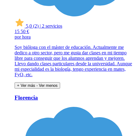
5,0
(2)
|
2 servicios
15
50 €
por hora
Soy bióloga con el máster de educación. Actualmente me
dedico a otro sector, pero me gusta dar clases en mi tiempo
libre para conseguir que los alumnos aprendan y mejoren.
Llevo dando clases particulares desde la universidad. Aunque
mi especialidad es la biología, tengo experiencia en mates,
FyQ, etc.
+ Ver más
- Ver menos
Florencia