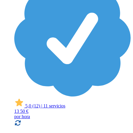
5,0
(12)
|
11 servicios
13
50 €
por hora