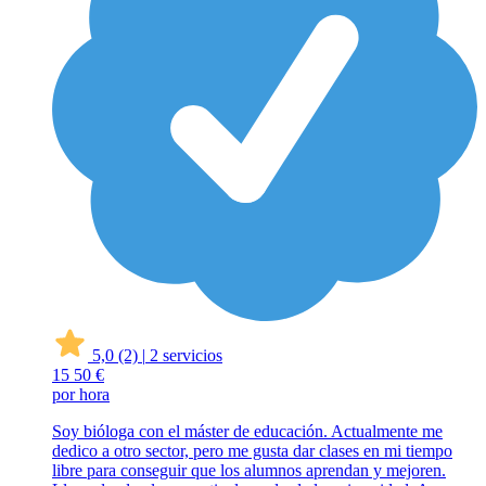
5,0
(2)
|
2 servicios
15
50 €
por hora
Soy bióloga con el máster de educación. Actualmente me
dedico a otro sector, pero me gusta dar clases en mi tiempo
libre para conseguir que los alumnos aprendan y mejoren.