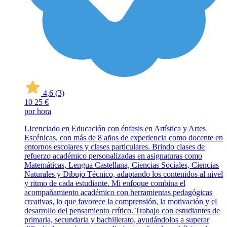
4,6
(3)
10
25 €
por hora
Licenciado en Educación con énfasis en Artística y Artes
Escénicas, con más de 8 años de experiencia como docente en
entornos escolares y clases particulares. Brindo clases de
refuerzo académico personalizadas en asignaturas como
Matemáticas, Lengua Castellana, Ciencias Sociales, Ciencias
Naturales y Dibujo Técnico, adaptando los contenidos al nivel
y ritmo de cada estudiante. Mi enfoque combina el
acompañamiento académico con herramientas pedagógicas
creativas, lo que favorece la comprensión, la motivación y el
desarrollo del pensamiento crítico. Trabajo con estudiantes de
primaria, secundaria y bachillerato, ayudándolos a superar