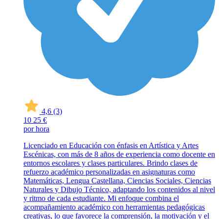
4,6
(3)
10
25 €
por hora
Licenciado en Educación con énfasis en Artística y Artes
Escénicas, con más de 8 años de experiencia como docente en
entornos escolares y clases particulares. Brindo clases de
refuerzo académico personalizadas en asignaturas como
Matemáticas, Lengua Castellana, Ciencias Sociales, Ciencias
Naturales y Dibujo Técnico, adaptando los contenidos al nivel
y ritmo de cada estudiante. Mi enfoque combina el
acompañamiento académico con herramientas pedagógicas
creativas, lo que favorece la comprensión, la motivación y el