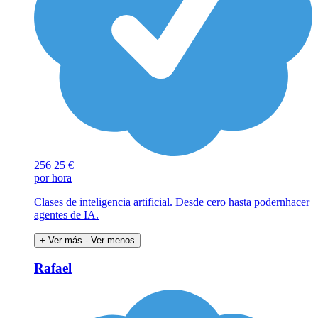
256
25 €
por hora
Clases de inteligencia artificial. Desde cero hasta podernhacer
agentes de IA.
+ Ver más
- Ver menos
Rafael