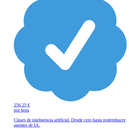
256
25 €
por hora
Clases de inteligencia artificial. Desde cero hasta podernhacer
agentes de IA.