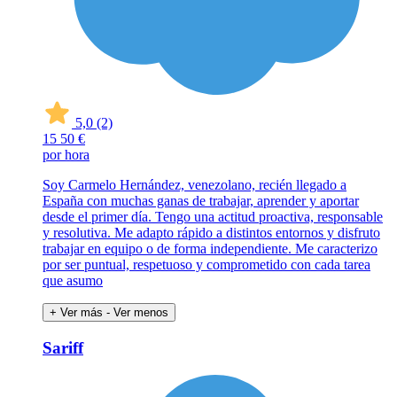
5,0
(2)
15
50 €
por hora
Soy Carmelo Hernández, venezolano, recién llegado a
España con muchas ganas de trabajar, aprender y aportar
desde el primer día. Tengo una actitud proactiva, responsable
y resolutiva. Me adapto rápido a distintos entornos y disfruto
trabajar en equipo o de forma independiente. Me caracterizo
por ser puntual, respetuoso y comprometido con cada tarea
que asumo
+ Ver más
- Ver menos
Sariff