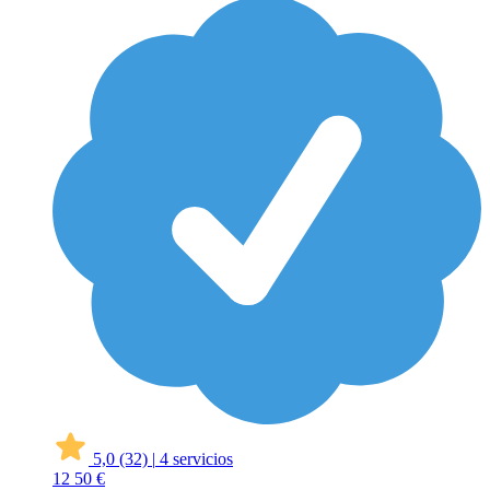
5,0
(32)
|
4 servicios
12
50 €