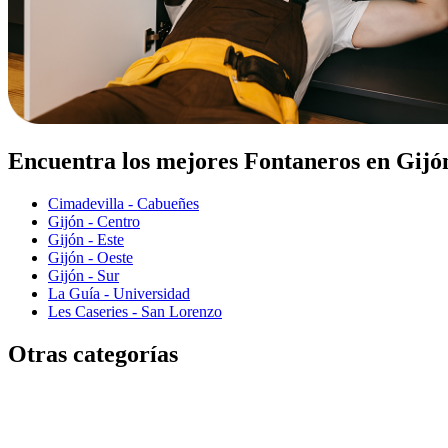
Encuentra los mejores Fontaneros en Gijó
Cimadevilla - Cabueñes
Gijón - Centro
Gijón - Este
Gijón - Oeste
Gijón - Sur
La Guía - Universidad
Les Caseries - San Lorenzo
Otras categorías