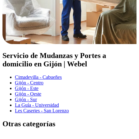
Servicio de Mudanzas y Portes a
domicilio en Gijón | Webel
Cimadevilla - Cabueñes
Gijón - Centro
Gijón - Este
Gijón - Oeste
Gijón - Sur
La Guía - Universidad
Les Caseries - San Lorenzo
Otras categorías