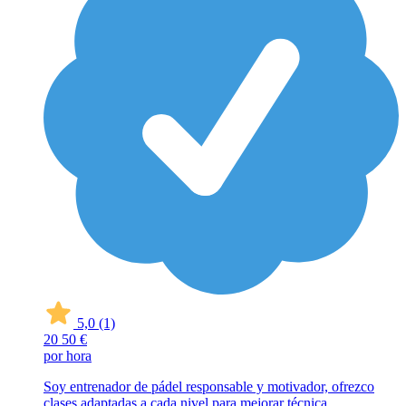
5,0
(1)
20
50 €
por hora
Soy entrenador de pádel responsable y motivador, ofrezco
clases adaptadas a cada nivel para mejorar técnica,