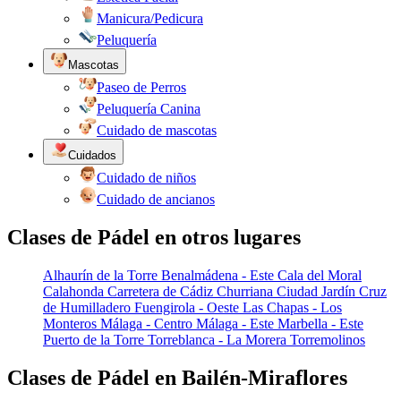
Manicura/Pedicura
Peluquería
Mascotas
Paseo de Perros
Peluquería Canina
Cuidado de mascotas
Cuidados
Cuidado de niños
Cuidado de ancianos
Clases de Pádel en otros lugares
Alhaurín de la Torre
Benalmádena - Este
Cala del Moral
Calahonda
Carretera de Cádiz
Churriana
Ciudad Jardín
Cruz
de Humilladero
Fuengirola - Oeste
Las Chapas - Los
Monteros
Málaga - Centro
Málaga - Este
Marbella - Este
Puerto de la Torre
Torreblanca - La Morera
Torremolinos
Clases de Pádel en Bailén-Miraflores