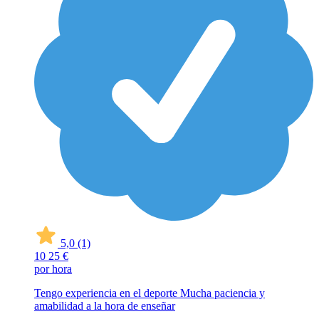
5,0
(1)
10
25 €
por hora
Tengo experiencia en el deporte Mucha paciencia y
amabilidad a la hora de enseñar