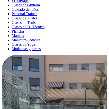
Fisioterapia
Clases de Guitarra
Cuidado de niños
Personal Trainer
Clases de Pilates
Clases de Tenis
Clases de D. Técnico
Plancha
Manitas
Manicura/Pedicura
Clases de Yoga
Mudanzas y portes