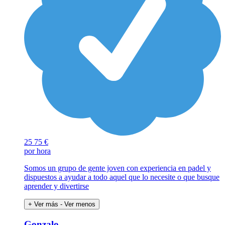
25
75 €
por hora
Somos un grupo de gente joven con experiencia en padel y
dispuestos a ayudar a todo aquel que lo necesite o que busque
aprender y divertirse
+ Ver más
- Ver menos
Gonzalo