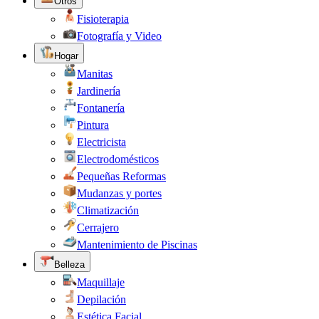
Otros
Fisioterapia
Fotografía y Video
Hogar
Manitas
Jardinería
Fontanería
Pintura
Electricista
Electrodomésticos
Pequeñas Reformas
Mudanzas y portes
Climatización
Cerrajero
Mantenimiento de Piscinas
Belleza
Maquillaje
Depilación
Estética Facial