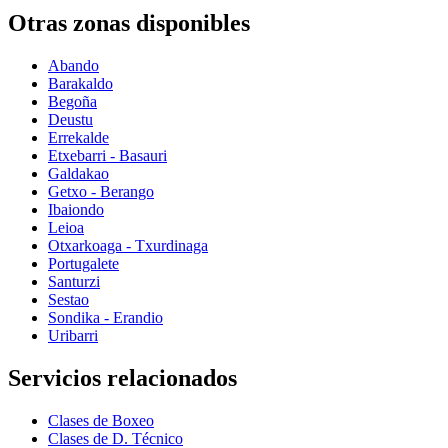
Otras zonas disponibles
Abando
Barakaldo
Begoña
Deustu
Errekalde
Etxebarri - Basauri
Galdakao
Getxo - Berango
Ibaiondo
Leioa
Otxarkoaga - Txurdinaga
Portugalete
Santurzi
Sestao
Sondika - Erandio
Uribarri
Servicios relacionados
Clases de Boxeo
Clases de D. Técnico