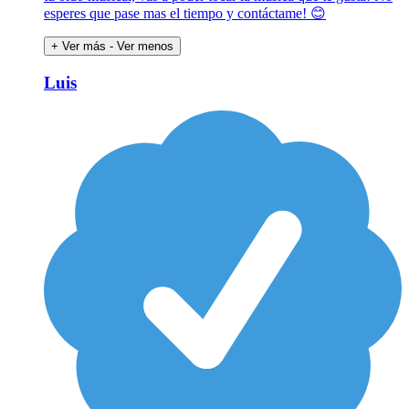
esperes que pase mas el tiempo y contáctame! 😊
+ Ver más
- Ver menos
Luis