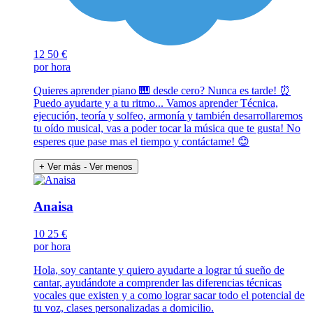
12
50 €
por hora
Quieres aprender piano 🎹 desde cero? Nunca es tarde! ⏰️
Puedo ayudarte y a tu ritmo... Vamos aprender Técnica,
ejecución, teoría y solfeo, armonía y también desarrollaremos
tu oído musical, vas a poder tocar la música que te gusta! No
esperes que pase mas el tiempo y contáctame! 😊
+ Ver más
- Ver menos
Anaisa
10
25 €
por hora
Hola, soy cantante y quiero ayudarte a lograr tú sueño de
cantar, ayudándote a comprender las diferencias técnicas
vocales que existen y a como lograr sacar todo el potencial de
tu voz, clases personalizadas a domicilio.