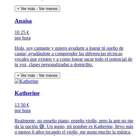
+ Ver más
- Ver menos
Anaisa
10
25 €
por hora
Hola, soy cantante y quiero ayudarte a lograr tú sueño de
cantar, ayudándote a comprender las diferencias técnicas
vocales que existen y a como lograr sacar todo el potencial de
tu voz, clases personalizadas a domicilio.
+ Ver más
- Ver menos
Katherine
13
50 €
por hora
Realmente, no enseño piano, enseño violín, pero la app no me
da la opción 😅. Un gusto, mi nombre es Katherine, llevo más
o menos 6 años tocando el violín, me gusta mucho la música,