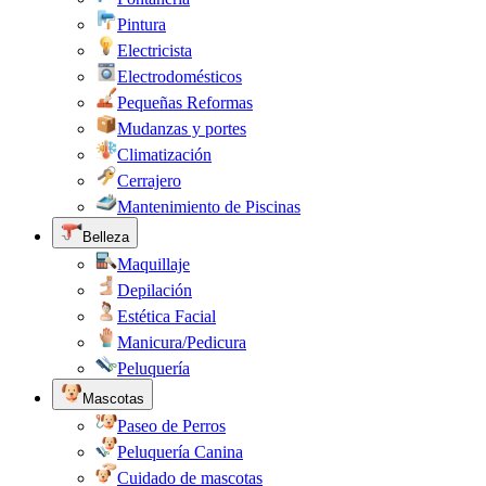
Pintura
Electricista
Electrodomésticos
Pequeñas Reformas
Mudanzas y portes
Climatización
Cerrajero
Mantenimiento de Piscinas
Belleza
Maquillaje
Depilación
Estética Facial
Manicura/Pedicura
Peluquería
Mascotas
Paseo de Perros
Peluquería Canina
Cuidado de mascotas