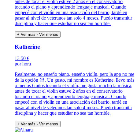
antes de tocar el violín estuve 2 años en el conservatorio
tocando el piano y aprendiendo lenguaje musical. Cuando
empecé con el violín en una asociación del barrio, tardé en
pasar al nivel de veteranos tan solo 4 meses. Puedo transmitir
disciplina y hacer que estudiar no sea tan horrible.
+ Ver más
- Ver menos
Katherine
13
50 €
por hora
Realmente, no enseño piano, enseño violín, pero la app no me
da la opción 😅. Un gusto, mi nombre es Katherine, llevo más
o menos 6 años tocando el violín, me gusta mucho la música,
antes de tocar el violín estuve 2 años en el conservatorio
tocando el piano y aprendiendo lenguaje musical. Cuando
empecé con el violín en una asociación del barrio, tardé en
pasar al nivel de veteranos tan solo 4 meses. Puedo transmitir
disciplina y hacer que estudiar no sea tan horrible.
+ Ver más
- Ver menos