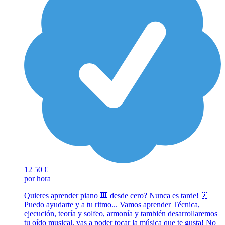
12
50 €
por hora
Quieres aprender piano 🎹 desde cero? Nunca es tarde! ⏰️
Puedo ayudarte y a tu ritmo... Vamos aprender Técnica,
ejecución, teoría y solfeo, armonía y también desarrollaremos
tu oído musical, vas a poder tocar la música que te gusta! No