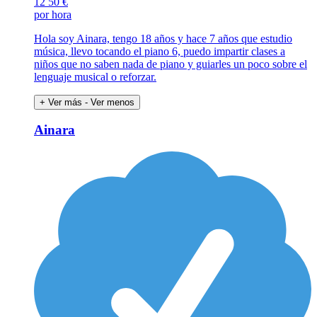
12
50 €
por hora
Hola soy Ainara, tengo 18 años y hace 7 años que estudio
música, llevo tocando el piano 6, puedo impartir clases a
niños que no saben nada de piano y guiarles un poco sobre el
lenguaje musical o reforzar.
+ Ver más
- Ver menos
Ainara