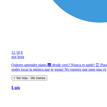
12
50 €
por hora
Quieres aprender piano 🎹 desde cero? Nunca es tarde! ⏰️ Puedo
poder tocar la música que te gusta! No esperes que pase mas e
+ Ver más
- Ver menos
Luis