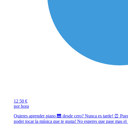
12
50 €
por hora
Quieres aprender piano 🎹 desde cero? Nunca es tarde! ⏰️ Puedo
poder tocar la música que te gusta! No esperes que pase mas e