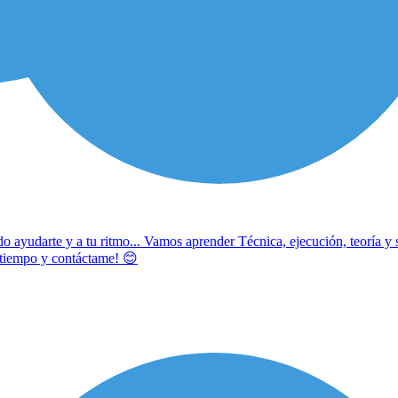
 ayudarte y a tu ritmo... Vamos aprender Técnica, ejecución, teoría y 
l tiempo y contáctame! 😊