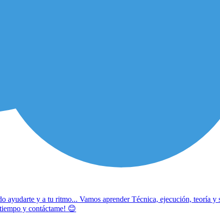
 ayudarte y a tu ritmo... Vamos aprender Técnica, ejecución, teoría y 
l tiempo y contáctame! 😊