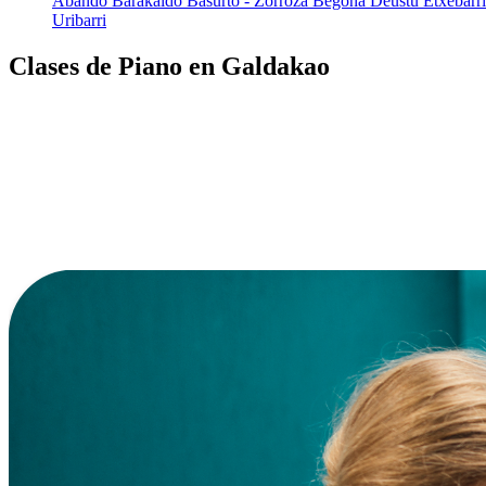
Abando
Barakaldo
Basurto - Zorroza
Begoña
Deustu
Etxebarri
Uribarri
Clases de Piano en Galdakao