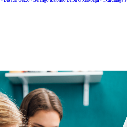
 - Basauri
Getxo - Berango
Ibaiondo
Leioa
Otxarkoaga - Txurdinaga
P