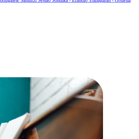
ortugalete
Santurzi
Sestao
Sondika - Erandio
Trapagaran - Ortuella