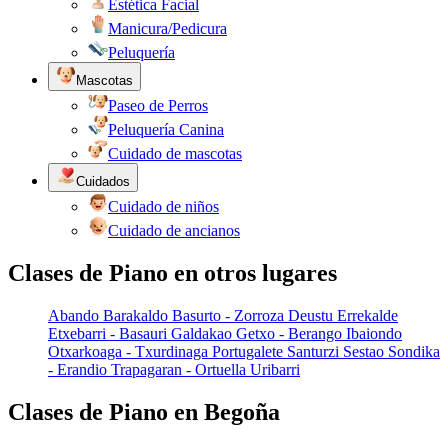
Estética Facial
Manicura/Pedicura
Peluquería
Mascotas
Paseo de Perros
Peluquería Canina
Cuidado de mascotas
Cuidados
Cuidado de niños
Cuidado de ancianos
Clases de Piano en otros lugares
Abando
Barakaldo
Basurto - Zorroza
Deustu
Errekalde
Etxebarri - Basauri
Galdakao
Getxo - Berango
Ibaiondo
Otxarkoaga - Txurdinaga
Portugalete
Santurzi
Sestao
Sondika
- Erandio
Trapagaran - Ortuella
Uribarri
Clases de Piano en Begoña