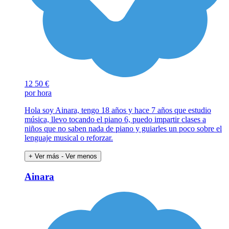
12
50 €
por hora
Hola soy Ainara, tengo 18 años y hace 7 años que estudio
música, llevo tocando el piano 6, puedo impartir clases a
niños que no saben nada de piano y guiarles un poco sobre el
lenguaje musical o reforzar.
+ Ver más
- Ver menos
Ainara