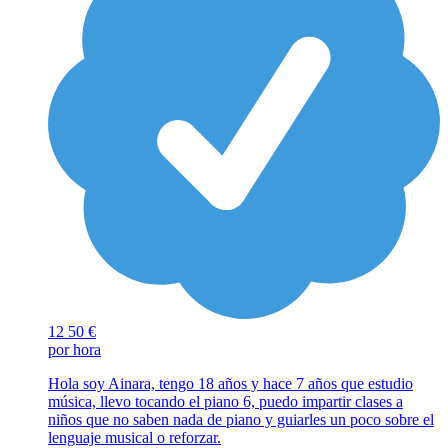
12
50 €
por hora
Hola soy Ainara, tengo 18 años y hace 7 años que estudio
música, llevo tocando el piano 6, puedo impartir clases a
niños que no saben nada de piano y guiarles un poco sobre el
lenguaje musical o reforzar.