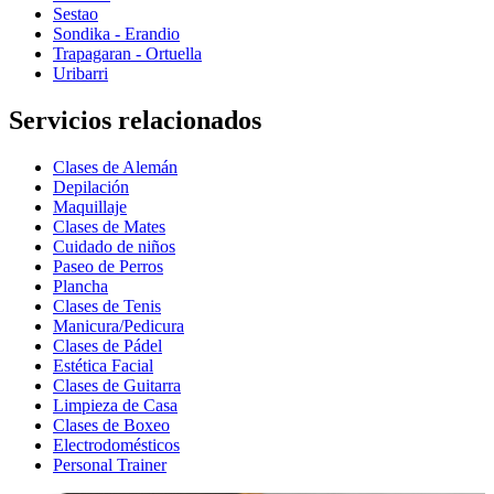
Sestao
Sondika - Erandio
Trapagaran - Ortuella
Uribarri
Servicios relacionados
Clases de Alemán
Depilación
Maquillaje
Clases de Mates
Cuidado de niños
Paseo de Perros
Plancha
Clases de Tenis
Manicura/Pedicura
Clases de Pádel
Estética Facial
Clases de Guitarra
Limpieza de Casa
Clases de Boxeo
Electrodomésticos
Personal Trainer