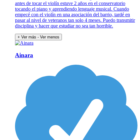
antes de tocar el violín estuve 2 años en el conservatorio
tocando el piano y aprendiendo lenguaje musical. Cuando
empecé con el violín en una asociación del barrio, tardé en
pasar al nivel de veteranos tan solo 4 meses. Puedo transmitir
disciplina y hacer que estudiar no sea tan horrible.
+ Ver más
- Ver menos
Ainara