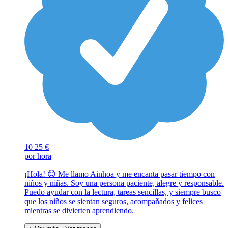
10
25 €
por hora
¡Hola! 😊 Me llamo Ainhoa y me encanta pasar tiempo con
niños y niñas. Soy una persona paciente, alegre y responsable.
Puedo ayudar con la lectura, tareas sencillas, y siempre busco
que los niños se sientan seguros, acompañados y felices
mientras se divierten aprendiendo.