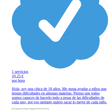
1 servicios
10
25 €
por hora
Hola, soy una chica de 18 años. Me gusta ayudar a niños que
tengas dificultades en algunas materias. Pienso que todos
somos capaces de hacerlo todo a pesar de las dificultades de
cada uno, por eso siempre quiero sacar lo mejor de cada niño.