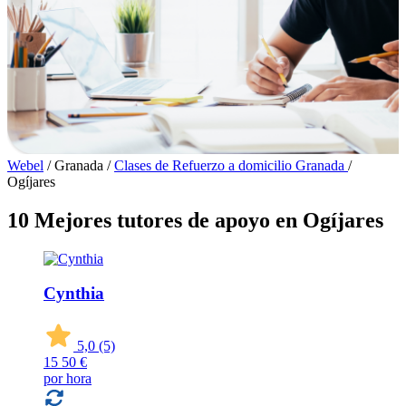
Webel
/
Granada
/
Clases de Refuerzo a domicilio Granada
/
Ogíjares
10 Mejores tutores de apoyo en Ogíjares
Cynthia
5,0
(5)
15
50 €
por hora