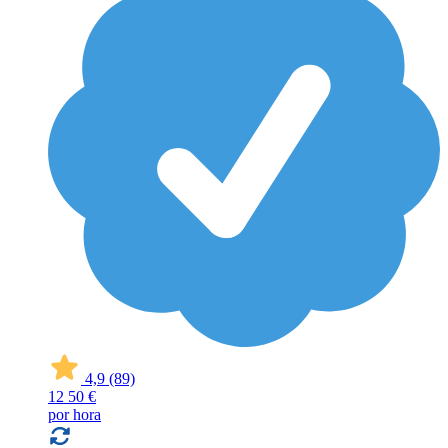
4,9
(89)
12
50 €
por hora