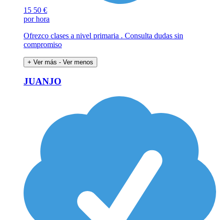
15
50 €
por hora
Ofrezco clases a nivel primaria . Consulta dudas sin
compromiso
+ Ver más
- Ver menos
JUANJO