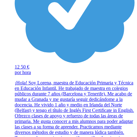
12
50 €
por hora
¡Hola! Soy Lorena, maestra de Educación Primaria y Técnica
en Educación Infantil. He trabajado de maestra en colegios
públicos durante 7 años (Barcelona y Tenerife). Me acabo de
mudar a Granada y me gustaría seguir dedicándome a la
docencia. He vivido 1 año y medio en Irlanda del Norte
(Belfast) y tengo el título de Inglés First Certificate in English.
Ofrezco clases de apoyo y refuerzo de todas las áreas de
primaria. Me gusta conocer a mis alumnos para poder adaptar
las clases a su forma de aprender. Practicamos mediante
diversos métodos de estudio y de manera lúdica también.