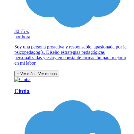
30
75 €
por hora
Soy una persona proactiva y responsable, apasionada por la
psicopedagogía. Diseño estrategias pedagógicas
personalizadas y estoy en constante formación para mejorar
en mi labor.
+ Ver más
- Ver menos
Cintia