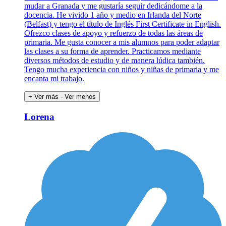
mudar a Granada y me gustaría seguir dedicándome a la
docencia. He vivido 1 año y medio en Irlanda del Norte
(Belfast) y tengo el título de Inglés First Certificate in English.
Ofrezco clases de apoyo y refuerzo de todas las áreas de
primaria. Me gusta conocer a mis alumnos para poder adaptar
las clases a su forma de aprender. Practicamos mediante
diversos métodos de estudio y de manera lúdica también.
Tengo mucha experiencia con niños y niñas de primaria y me
encanta mi trabajo.
+ Ver más
- Ver menos
Lorena