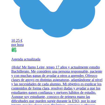
10
25 €
por hora
Agenda actualizada
¡Hola! Me llamo Leire, tengo 17 años y actualmente estudio
Bachillerato. Me considero una persona responsable, paciente
y con muchas ganas de ayudar a otros a aprender. Ofrezco
clases de apoyo en distintas asignaturas, adaptándome al nivel
y las necesidades de cada alumno. Mi objetivo es explicar los
contenidos de forma clara, resolver dudas y ayudar a que los
estudiantes ganen confianza y mejores hábitos de estudio.
Aunque soy estudiante, conozco de primera mano las
dificultades que pueden surgir durante la ESO, por lo que