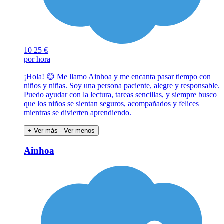
10
25 €
por hora
¡Hola! 😊 Me llamo Ainhoa y me encanta pasar tiempo con
niños y niñas. Soy una persona paciente, alegre y responsable.
Puedo ayudar con la lectura, tareas sencillas, y siempre busco
que los niños se sientan seguros, acompañados y felices
mientras se divierten aprendiendo.
+ Ver más
- Ver menos
Ainhoa