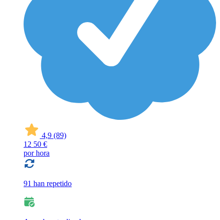
4,9
(89)
12
50 €
por hora
91 han repetido