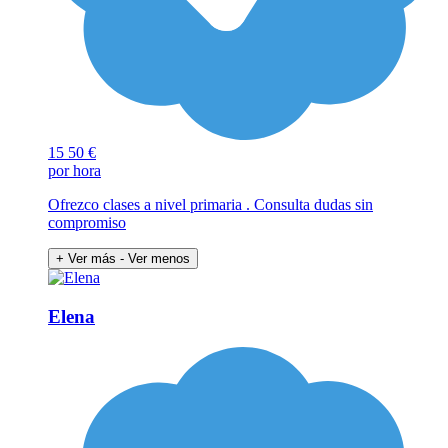
15
50 €
por hora
Ofrezco clases a nivel primaria . Consulta dudas sin
compromiso
+ Ver más
- Ver menos
Elena