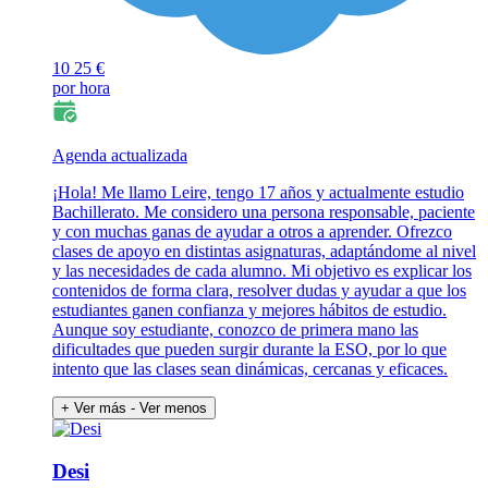
10
25 €
por hora
Agenda actualizada
¡Hola! Me llamo Leire, tengo 17 años y actualmente estudio
Bachillerato. Me considero una persona responsable, paciente
y con muchas ganas de ayudar a otros a aprender. Ofrezco
clases de apoyo en distintas asignaturas, adaptándome al nivel
y las necesidades de cada alumno. Mi objetivo es explicar los
contenidos de forma clara, resolver dudas y ayudar a que los
estudiantes ganen confianza y mejores hábitos de estudio.
Aunque soy estudiante, conozco de primera mano las
dificultades que pueden surgir durante la ESO, por lo que
intento que las clases sean dinámicas, cercanas y eficaces.
+ Ver más
- Ver menos
Desi