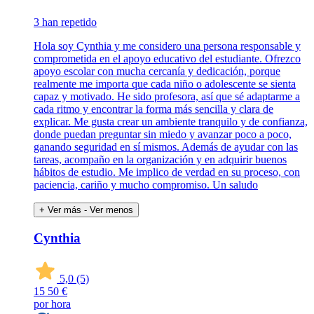
3 han repetido
Hola soy Cynthia y me considero una persona responsable y
comprometida en el apoyo educativo del estudiante. Ofrezco
apoyo escolar con mucha cercanía y dedicación, porque
realmente me importa que cada niño o adolescente se sienta
capaz y motivado. He sido profesora, así que sé adaptarme a
cada ritmo y encontrar la forma más sencilla y clara de
explicar. Me gusta crear un ambiente tranquilo y de confianza,
donde puedan preguntar sin miedo y avanzar poco a poco,
ganando seguridad en sí mismos. Además de ayudar con las
tareas, acompaño en la organización y en adquirir buenos
hábitos de estudio. Me implico de verdad en su proceso, con
paciencia, cariño y mucho compromiso. Un saludo
+ Ver más
- Ver menos
Cynthia
5,0
(5)
15
50 €
por hora