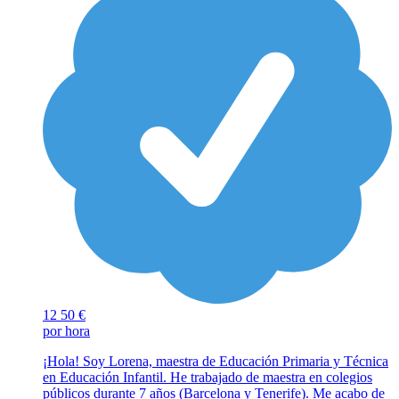
12
50 €
por hora
¡Hola! Soy Lorena, maestra de Educación Primaria y Técnica
en Educación Infantil. He trabajado de maestra en colegios
públicos durante 7 años (Barcelona y Tenerife). Me acabo de