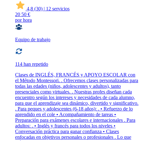
4,8
(30)
|
12 servicios
20
50 €
por hora
Equipo de trabajo
114 han repetido
Clases de INGLÉS, FRANCÉS y APOYO ESCOLAR con
el Método Montessori. . Ofrecemos clases personalizadas para
todas las edades (niños, adolescentes y adultos), tanto
presenciales como virtuales. . Nuestras profes diseñan cada
encuentro según los intereses y necesidades de cada alumno,
para que el aprendizaje sea dinámico, divertido y significativo.
. Para peques y adolescentes (6-18 años): . • Refuerzo de lo
aprendido en el cole • Acompañamiento de tareas •
Preparación para exámenes escolares e internacionales . Para
adultos: . • Inglés y francés para todos los niveles •
Conversación práctica para ganar confianza • Clases
enfocadas en objetivos personales o profesionales . Lo que