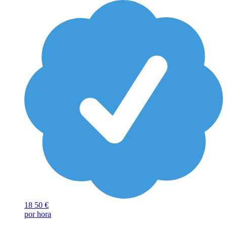
18
50 €
por hora