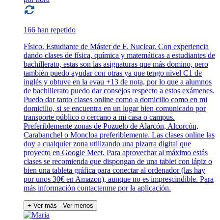
166 han repetido
Físico. Estudiante de Máster de F. Nuclear. Con experiencia
dando clases de física, química y matemáticas a estudiantes de
bachillerato, estas son las asignaturas que más domino, pero
también puedo ayudar con otras ya que tengo nivel C1 de
inglés y obtuve en la evau +13 de nota, por lo que a alumnos
de bachillerato puedo dar consejos respecto a estos exámenes.
Puedo dar tanto clases online como a domicilio como en mi
domicilio, si se encuentra en un lugar bien comunicado por
transporte público o cercano a mi casa o campus.
Preferiblemente zonas de Pozuelo de Alarcón, Alcorcón,
Carabanchel o Moncloa preferiblemente. Las clases online las
doy a cualquier zona utilizando una pizarra digital que
proyecto en Google Meet. Para aprovechar al máximo estás
clases se recomienda que dispongan de una tablet con lápiz o
bien una tableta gráfica para conectar al ordenador (las hay
por unos 30€ en Amazon), aunque no es imprescindible. Para
más información contactenme por la aplicación.
+ Ver más
- Ver menos