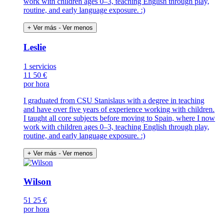
work with children ages 0–3, teaching English through play,
routine, and early language exposure. :)
+ Ver más
- Ver menos
Leslie
1 servicios
11
50 €
por hora
I graduated from CSU Stanislaus with a degree in teaching
and have over five years of experience working with children.
I taught all core subjects before moving to Spain, where I now
work with children ages 0–3, teaching English through play,
routine, and early language exposure. :)
+ Ver más
- Ver menos
Wilson
51
25 €
por hora