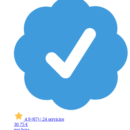
4,9
(87)
|
24 servicios
30
75 €
por hora