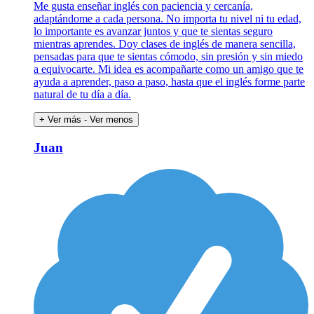
Me gusta enseñar inglés con paciencia y cercanía,
adaptándome a cada persona. No importa tu nivel ni tu edad,
lo importante es avanzar juntos y que te sientas seguro
mientras aprendes. Doy clases de inglés de manera sencilla,
pensadas para que te sientas cómodo, sin presión y sin miedo
a equivocarte. Mi idea es acompañarte como un amigo que te
ayuda a aprender, paso a paso, hasta que el inglés forme parte
natural de tu día a día.
+ Ver más
- Ver menos
Juan