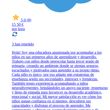
5,0
(8)
15
50 €
por hora
3 han repetido
Hola! Soy una educadora apasionada por acompañar a los
niños en sus primeros años de aprendizaje y desarrollo.
Trabajo con niños desde preescolar hasta tercer grado de
primaria, creando un ambiente donde se sientan seguros,
escuchados y motivados para aprender a su propio ritmo.
Cada niño es único, por eso adapto mis estrategias de
enseñanza según sus necesidades, intereses y fortalezas.
También tengo experiencia acompañando a niños
neurodivergentes, brindándoles un apoyo paciente, respetuoso
y lleno de empatía para favorecer su desarrollo académico,
emocional y social. Mi mayor satisfacción es ver cómo los
niños ganan confianza en sí mismos, descubren sus
capacidades y disfrutan el proceso de aprender. Me
comprometo a ofrecer un acompañamiento cercano y de