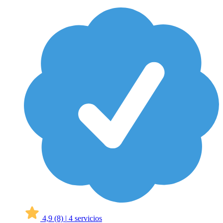
4,9
(8)
|
4 servicios