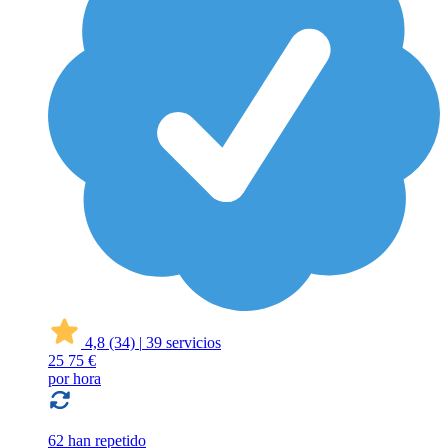
4,8
(34)
|
39 servicios
25
75 €
por hora
62 han repetido