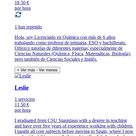
18
50 €
por hora
1 han repetido
Hola, soy Licenciado en Química con más de 6 años
trabajando como profesor de primaria, ESO y bachillerato.
Ofrezco tutorías de diferentes materias; especialmente de
Ciencias Naturales (Química, Física, Matemáticas, Biología),
pero también de Ciencias Sociales e Inglés.
+ Ver más
- Ver menos
Leslie
1 servicios
11
50 €
por hora
I graduated from CSU Stanislaus with a degree in teaching
and have over five years of experience working with children.
I taught all core subjects before moving to Spain, where I now