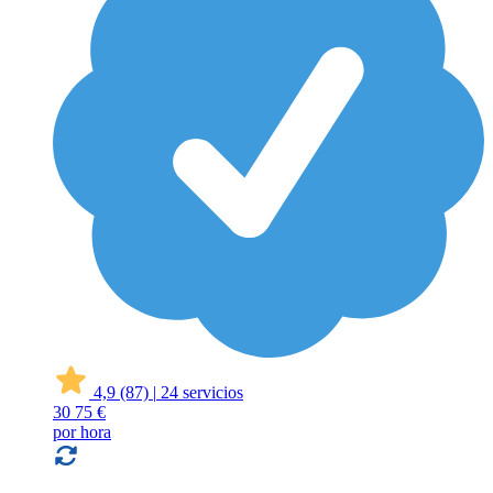
4,9
(87)
|
24 servicios
30
75 €
por hora