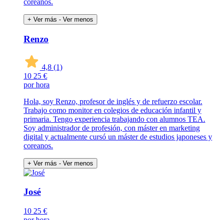
coreanos.
+ Ver más
- Ver menos
Renzo
4,8
(1)
10
25 €
por hora
Hola, soy Renzo, profesor de inglés y de refuerzo escolar.
Trabajo como monitor en colegios de educación infantil y
primaria. Tengo experiencia trabajando con alumnos TEA.
Soy administrador de profesión, con máster en marketing
digital y actualmente cursó un máster de estudios japoneses y
coreanos.
+ Ver más
- Ver menos
José
10
25 €
por hora