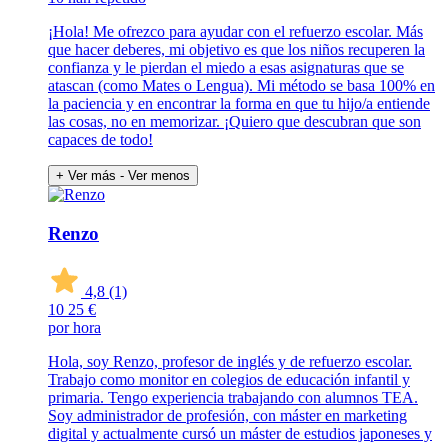
¡Hola! Me ofrezco para ayudar con el refuerzo escolar. Más
que hacer deberes, mi objetivo es que los niños recuperen la
confianza y le pierdan el miedo a esas asignaturas que se
atascan (como Mates o Lengua). Mi método se basa 100% en
la paciencia y en encontrar la forma en que tu hijo/a entiende
las cosas, no en memorizar. ¡Quiero que descubran que son
capaces de todo!
+ Ver más
- Ver menos
Renzo
4,8
(1)
10
25 €
por hora
Hola, soy Renzo, profesor de inglés y de refuerzo escolar.
Trabajo como monitor en colegios de educación infantil y
primaria. Tengo experiencia trabajando con alumnos TEA.
Soy administrador de profesión, con máster en marketing
digital y actualmente cursó un máster de estudios japoneses y