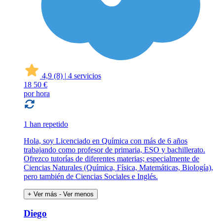
4,9
(8)
|
4 servicios
18
50 €
por hora
1 han repetido
Hola, soy Licenciado en Química con más de 6 años
trabajando como profesor de primaria, ESO y bachillerato.
Ofrezco tutorías de diferentes materias; especialmente de
Ciencias Naturales (Química, Física, Matemáticas, Biología),
pero también de Ciencias Sociales e Inglés.
+ Ver más
- Ver menos
Diego