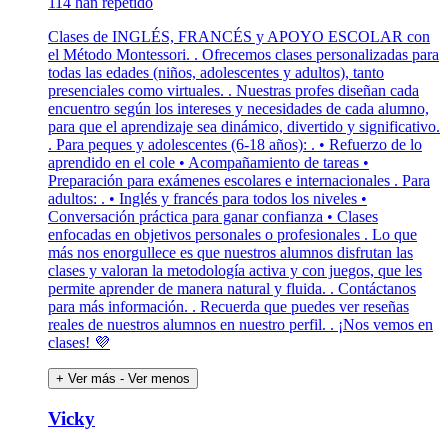
114 han repetido
Clases de INGLÉS, FRANCÉS y APOYO ESCOLAR con
el Método Montessori. . Ofrecemos clases personalizadas para
todas las edades (niños, adolescentes y adultos), tanto
presenciales como virtuales. . Nuestras profes diseñan cada
encuentro según los intereses y necesidades de cada alumno,
para que el aprendizaje sea dinámico, divertido y significativo.
. Para peques y adolescentes (6-18 años): . • Refuerzo de lo
aprendido en el cole • Acompañamiento de tareas •
Preparación para exámenes escolares e internacionales . Para
adultos: . • Inglés y francés para todos los niveles •
Conversación práctica para ganar confianza • Clases
enfocadas en objetivos personales o profesionales . Lo que
más nos enorgullece es que nuestros alumnos disfrutan las
clases y valoran la metodología activa y con juegos, que les
permite aprender de manera natural y fluida. . Contáctanos
para más información. . Recuerda que puedes ver reseñas
reales de nuestros alumnos en nuestro perfil. . ¡Nos vemos en
clases! 💜
+ Ver más
- Ver menos
Vicky