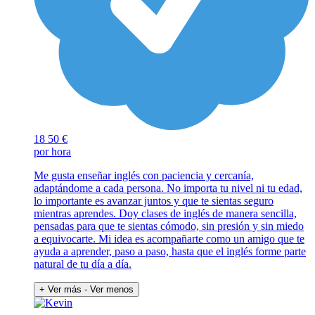
18
50 €
por hora
Me gusta enseñar inglés con paciencia y cercanía,
adaptándome a cada persona. No importa tu nivel ni tu edad,
lo importante es avanzar juntos y que te sientas seguro
mientras aprendes. Doy clases de inglés de manera sencilla,
pensadas para que te sientas cómodo, sin presión y sin miedo
a equivocarte. Mi idea es acompañarte como un amigo que te
ayuda a aprender, paso a paso, hasta que el inglés forme parte
natural de tu día a día.
+ Ver más
- Ver menos