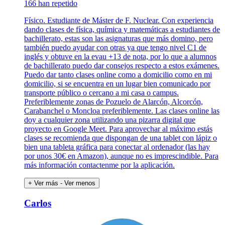
166 han repetido
Físico. Estudiante de Máster de F. Nuclear. Con experiencia
dando clases de física, química y matemáticas a estudiantes de
bachillerato, estas son las asignaturas que más domino, pero
también puedo ayudar con otras ya que tengo nivel C1 de
inglés y obtuve en la evau +13 de nota, por lo que a alumnos
de bachillerato puedo dar consejos respecto a estos exámenes.
Puedo dar tanto clases online como a domicilio como en mi
domicilio, si se encuentra en un lugar bien comunicado por
transporte público o cercano a mi casa o campus.
Preferiblemente zonas de Pozuelo de Alarcón, Alcorcón,
Carabanchel o Moncloa preferiblemente. Las clases online las
doy a cualquier zona utilizando una pizarra digital que
proyecto en Google Meet. Para aprovechar al máximo estás
clases se recomienda que dispongan de una tablet con lápiz o
bien una tableta gráfica para conectar al ordenador (las hay
por unos 30€ en Amazon), aunque no es imprescindible. Para
más información contactenme por la aplicación.
+ Ver más
- Ver menos
Carlos