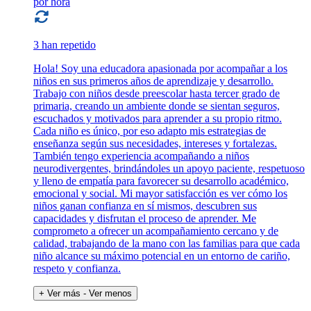
por hora
3 han repetido
Hola! Soy una educadora apasionada por acompañar a los
niños en sus primeros años de aprendizaje y desarrollo.
Trabajo con niños desde preescolar hasta tercer grado de
primaria, creando un ambiente donde se sientan seguros,
escuchados y motivados para aprender a su propio ritmo.
Cada niño es único, por eso adapto mis estrategias de
enseñanza según sus necesidades, intereses y fortalezas.
También tengo experiencia acompañando a niños
neurodivergentes, brindándoles un apoyo paciente, respetuoso
y lleno de empatía para favorecer su desarrollo académico,
emocional y social. Mi mayor satisfacción es ver cómo los
niños ganan confianza en sí mismos, descubren sus
capacidades y disfrutan el proceso de aprender. Me
comprometo a ofrecer un acompañamiento cercano y de
calidad, trabajando de la mano con las familias para que cada
niño alcance su máximo potencial en un entorno de cariño,
respeto y confianza.
+ Ver más
- Ver menos