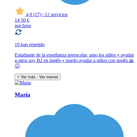
4,9
(27)
|
12 servicios
14
50 €
por hora
19 han repetido
Estudiante de la enseñanza preescolar, amo los niños y ayudar
a otros soy B2 en inglés y puedo ayudar a niños con inglés 🙏
😊
+ Ver más
- Ver menos
Maria