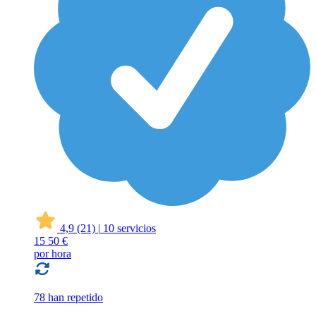
4,9
(21)
|
10 servicios
15
50 €
por hora
78 han repetido