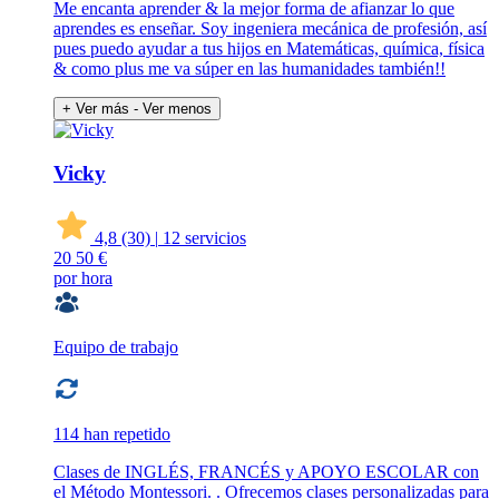
Me encanta aprender & la mejor forma de afianzar lo que
aprendes es enseñar. Soy ingeniera mecánica de profesión, así
pues puedo ayudar a tus hijos en Matemáticas, química, física
& como plus me va súper en las humanidades también!!
+ Ver más
- Ver menos
Vicky
4,8
(30)
|
12 servicios
20
50 €
por hora
Equipo de trabajo
114 han repetido
Clases de INGLÉS, FRANCÉS y APOYO ESCOLAR con
el Método Montessori. . Ofrecemos clases personalizadas para