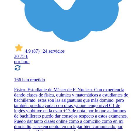
4,9
(87)
|
24 servicios
30
75 €
por hora
166 han repetido
Físico. Estudiante de Máster de F. Nuclear. Con experiencia
dando clases de física, química y matemáticas a estudiantes de
bachillerato, estas son las asignaturas que más domino, pero
también puedo ayudar con otras ya que tengo nivel C1 de
inglés y obtuve en la evau +13 de nota, por lo que a alumnos
de bachillerato puedo dar consejos respecto a estos exámenes.
Puedo dar tanto clases online como a domicilio como en mi
domicilio, si se encuentra en un lugar bien comunicado por