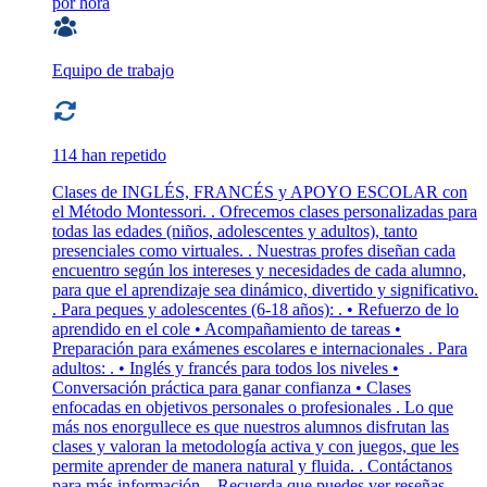
por hora
Equipo de trabajo
114 han repetido
Clases de INGLÉS, FRANCÉS y APOYO ESCOLAR con
el Método Montessori. . Ofrecemos clases personalizadas para
todas las edades (niños, adolescentes y adultos), tanto
presenciales como virtuales. . Nuestras profes diseñan cada
encuentro según los intereses y necesidades de cada alumno,
para que el aprendizaje sea dinámico, divertido y significativo.
. Para peques y adolescentes (6-18 años): . • Refuerzo de lo
aprendido en el cole • Acompañamiento de tareas •
Preparación para exámenes escolares e internacionales . Para
adultos: . • Inglés y francés para todos los niveles •
Conversación práctica para ganar confianza • Clases
enfocadas en objetivos personales o profesionales . Lo que
más nos enorgullece es que nuestros alumnos disfrutan las
clases y valoran la metodología activa y con juegos, que les
permite aprender de manera natural y fluida. . Contáctanos
para más información. . Recuerda que puedes ver reseñas