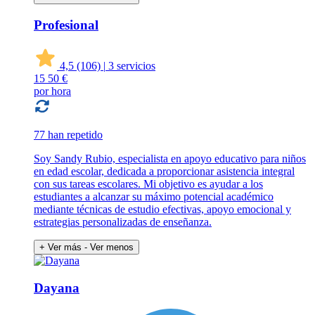
Profesional
4,5
(106)
|
3 servicios
15
50 €
por hora
77 han repetido
Soy Sandy Rubio, especialista en apoyo educativo para niños
en edad escolar, dedicada a proporcionar asistencia integral
con sus tareas escolares. Mi objetivo es ayudar a los
estudiantes a alcanzar su máximo potencial académico
mediante técnicas de estudio efectivas, apoyo emocional y
estrategias personalizadas de enseñanza.
+ Ver más
- Ver menos
Dayana