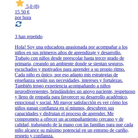
5,0
(8)
15
50 €
por hora
3 han repetido
Hola! Soy una educadora apasionada por acompañar a los
niños en sus primeros años de aprendizaje y desarrollo.
Trabajo con niños desde preescolar hasta tercer grado de
primaria, creando un ambiente donde se sientan seguros,
escuchados y motivados para aprender a su propio ritmo.
Cada niño es único, por eso adapto mis estrategias de
enseñanza según sus necesidades, intereses y fortalezas.
También tengo experiencia acompañando a niños
neurodivergentes, brindándoles un apoyo paciente, respetuoso
y lleno de empatía para favorecer su desarrollo académico,
emocional y social. Mi mayor satisfacción es ver cómo los
niños ganan confianza en sí mismos, descubren sus
capacidades y disfrutan el proceso de aprender. Me
comprometo a ofrecer un acompañamiento cercano y de
calidad, trabajando de la mano con las familias para que cada
niño alcance su máximo potencial en un entorno de cariño,
respeto y confianza.