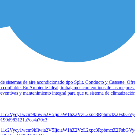
 de sistemas de aire acondicionado tipo Split, Conducto y Cassette. Ofr
io confiable. En Ambiente Ideal, trabajamos con equipos de las mejores
reventivas y mantenimiento integral para que tu sistema de climatizac