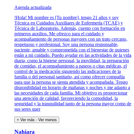
Agenda actualizada
!Hola! Mi nombre es [Tu nombre], tengo 21 años y soy
Técnica en Cuidados Auxiliares de Enfermería (TCAE) y
Técnica de Laboratorio. Además, cuento con formación en
primeros auxilios. Me ofrezco para el cuidado y
acompañamiento de personas mayores con un trato cercano,
respetuoso y profesional. Soy una persona responsable,
paciente, amable y comprometida con el bienestar de quienes
están a mi cuidado. Puedo ayudar en las actividades de la vida
diaria, como la higiene personal, la movilidad, la preparación
de comidas, el acompañamiento a paseos o citas médicas, el
control de la medicación siguiendo las indicaciones de la
familia o del personal sanitario, así como ofrecer compañía
para que la persona se sienta atendida y acompañada. Tengo
disponibilidad en horario de mañanas y noches y me adapto a
las necesidades de cada familia. Mi objetivo es proporcionar
una atención de calidad, favoreciendo la comodidad, la
seguridad y la tranquilidad tanto de la persona mayor como de
sus seres quer
+ Ver más
- Ver menos
Nahiara