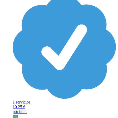
1 servicios
10
25 €
por hora