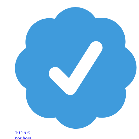
10
25 €
por hora