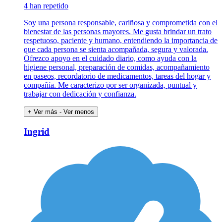
4 han repetido
Soy una persona responsable, cariñosa y comprometida con el
bienestar de las personas mayores. Me gusta brindar un trato
respetuoso, paciente y humano, entendiendo la importancia de
que cada persona se sienta acompañada, segura y valorada.
Ofrezco apoyo en el cuidado diario, como ayuda con la
higiene personal, preparación de comidas, acompañamiento
en paseos, recordatorio de medicamentos, tareas del hogar y
compañía. Me caracterizo por ser organizada, puntual y
trabajar con dedicación y confianza.
+ Ver más
- Ver menos
Ingrid