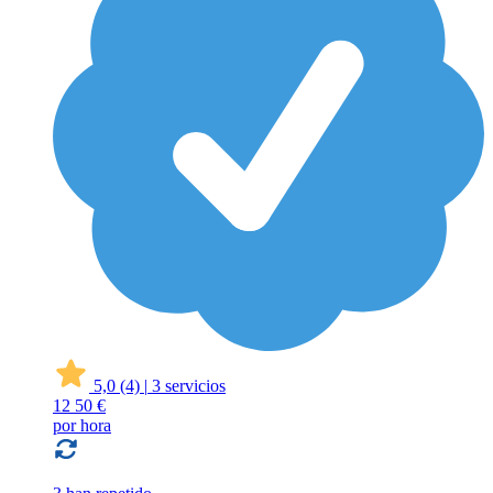
5,0
(4)
|
3 servicios
12
50 €
por hora