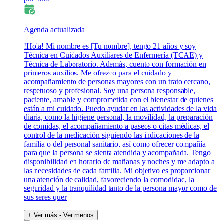
Agenda actualizada
!Hola! Mi nombre es [Tu nombre], tengo 21 años y soy
Técnica en Cuidados Auxiliares de Enfermería (TCAE) y
Técnica de Laboratorio. Además, cuento con formación en
primeros auxilios. Me ofrezco para el cuidado y
acompañamiento de personas mayores con un trato cercano,
respetuoso y profesional. Soy una persona responsable,
paciente, amable y comprometida con el bienestar de quienes
están a mi cuidado. Puedo ayudar en las actividades de la vida
diaria, como la higiene personal, la movilidad, la preparación
de comidas, el acompañamiento a paseos o citas médicas, el
control de la medicación siguiendo las indicaciones de la
familia o del personal sanitario, así como ofrecer compañía
para que la persona se sienta atendida y acompañada. Tengo
disponibilidad en horario de mañanas y noches y me adapto a
las necesidades de cada familia. Mi objetivo es proporcionar
una atención de calidad, favoreciendo la comodidad, la
seguridad y la tranquilidad tanto de la persona mayor como de
sus seres quer
+ Ver más
- Ver menos