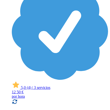
5,0
(4)
|
3 servicios
12
50 €
por hora