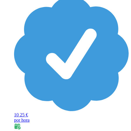
10
25 €
por hora