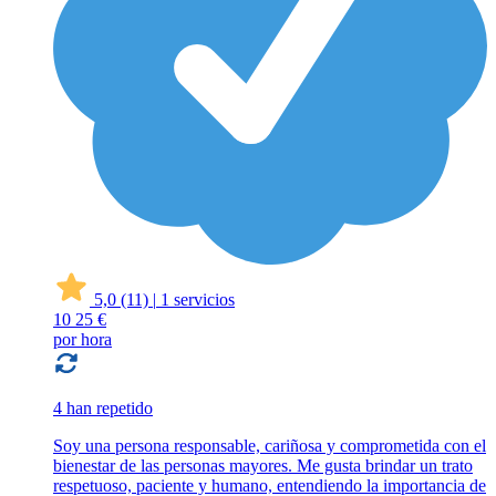
5,0
(11)
|
1 servicios
10
25 €
por hora
4 han repetido
Soy una persona responsable, cariñosa y comprometida con el
bienestar de las personas mayores. Me gusta brindar un trato
respetuoso, paciente y humano, entendiendo la importancia de