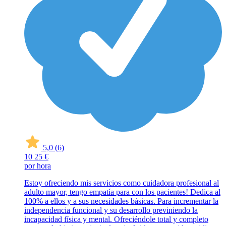
5,0
(6)
10
25 €
por hora
Estoy ofreciendo mis servicios como cuidadora profesional al
adulto mayor, tengo empatía para con los pacientes! Dedica al
100% a ellos y a sus necesidades básicas. Para incrementar la
independencia funcional y su desarrollo previniendo la
incapacidad física y mental. Ofreciéndole total y completo