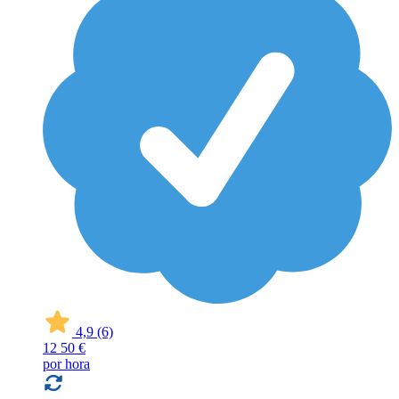
4,9
(6)
12
50 €
por hora