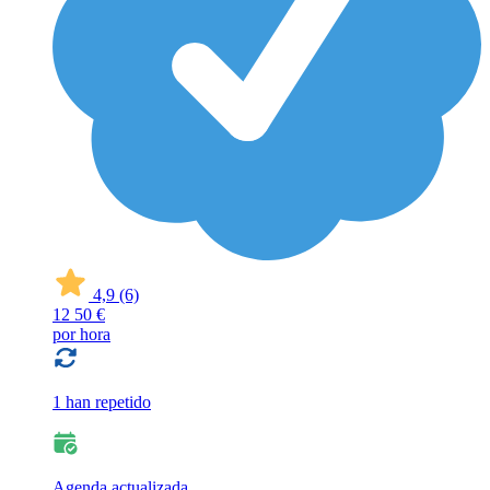
4,9
(6)
12
50 €
por hora
1 han repetido
Agenda actualizada