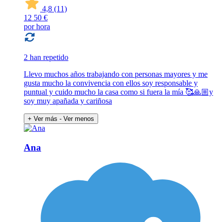
4,8
(11)
12
50 €
por hora
2 han repetido
Llevo muchos años trabajando con personas mayores y me
gusta mucho la convivencia con ellos soy responsable y
puntual y cuido mucho la casa como si fuera la mía 🥰🙏🏼y
soy muy apañada y cariñosa
+ Ver más
- Ver menos
Ana