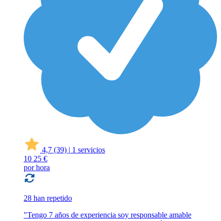
4,7
(39)
|
1 servicios
10
25 €
por hora
28 han repetido
"Tengo 7 años de experiencia soy responsable amable