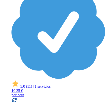
5,0
(11)
|
1 servicios
10
25 €
por hora