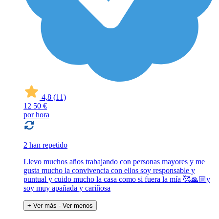
4,8
(11)
12
50 €
por hora
2 han repetido
Llevo muchos años trabajando con personas mayores y me
gusta mucho la convivencia con ellos soy responsable y
puntual y cuido mucho la casa como si fuera la mía 🥰🙏🏼y
soy muy apañada y cariñosa
+ Ver más
- Ver menos