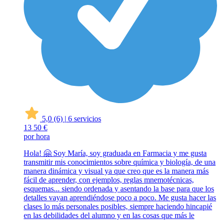
5,0
(6)
|
6 servicios
13
50 €
por hora
Hola! 🤗 Soy María, soy graduada en Farmacia y me gusta
transmitir mis conocimientos sobre química y biología, de una
manera dinámica y visual ya que creo que es la manera más
fácil de aprender, con ejemplos, reglas mnemotécnicas,
esquemas... siendo ordenada y asentando la base para que los
detalles vayan aprendiéndose poco a poco. Me gusta hacer las
clases lo más personales posibles, siempre haciendo hincapié
en las debilidades del alumno y en las cosas que más le