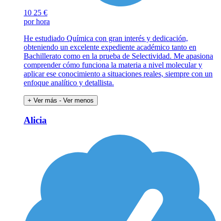
10
25 €
por hora
He estudiado Química con gran interés y dedicación,
obteniendo un excelente expediente académico tanto en
Bachillerato como en la prueba de Selectividad. Me apasiona
comprender cómo funciona la materia a nivel molecular y
aplicar ese conocimiento a situaciones reales, siempre con un
enfoque analítico y detallista.
+ Ver más
- Ver menos
Alicia