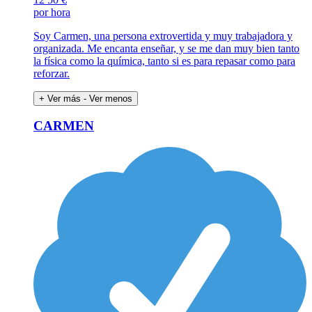
por hora
Soy Carmen, una persona extrovertida y muy trabajadora y
organizada. Me encanta enseñar, y se me dan muy bien tanto
la física como la química, tanto si es para repasar como para
reforzar.
+ Ver más
- Ver menos
CARMEN