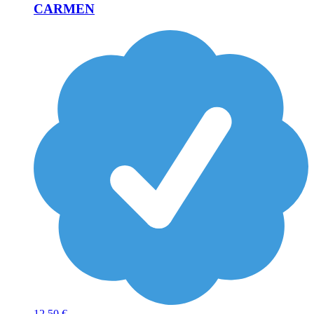
CARMEN
12
50 €