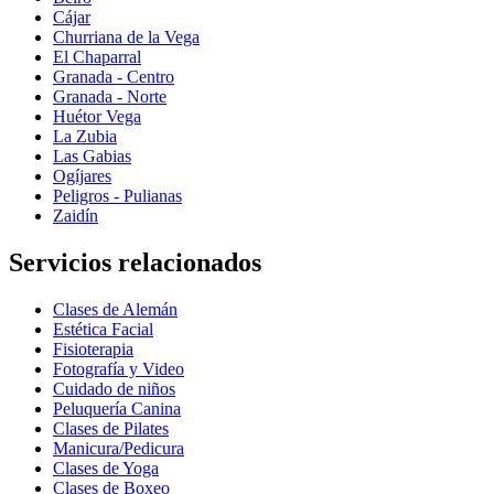
Cájar
Churriana de la Vega
El Chaparral
Granada - Centro
Granada - Norte
Huétor Vega
La Zubia
Las Gabias
Ogíjares
Peligros - Pulianas
Zaidín
Servicios relacionados
Clases de Alemán
Estética Facial
Fisioterapia
Fotografía y Video
Cuidado de niños
Peluquería Canina
Clases de Pilates
Manicura/Pedicura
Clases de Yoga
Clases de Boxeo