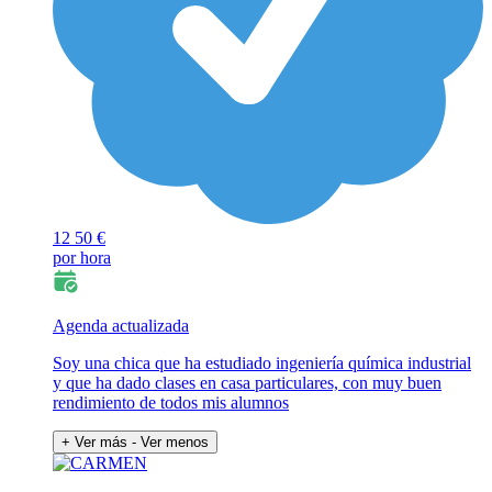
12
50 €
por hora
Agenda actualizada
Soy una chica que ha estudiado ingeniería química industrial
y que ha dado clases en casa particulares, con muy buen
rendimiento de todos mis alumnos
+ Ver más
- Ver menos