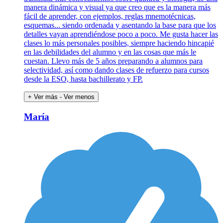
manera dinámica y visual ya que creo que es la manera más
fácil de aprender, con ejemplos, reglas mnemotécnicas,
esquemas... siendo ordenada y asentando la base para que los
detalles vayan aprendiéndose poco a poco. Me gusta hacer las
clases lo más personales posibles, siempre haciendo hincapié
en las debilidades del alumno y en las cosas que más le
cuestan. Llevo más de 5 años preparando a alumnos para
selectividad, así como dando clases de refuerzo para cursos
desde la ESO, hasta bachillerato y FP.
+ Ver más
- Ver menos
María