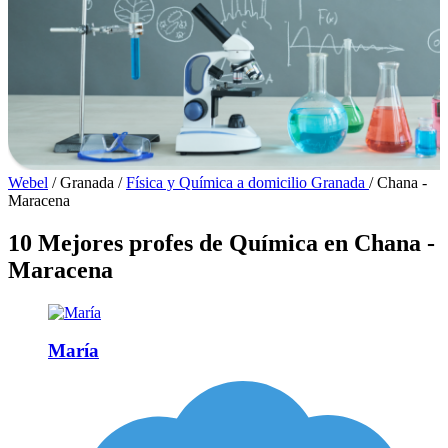
Webel
/
Granada
/
Física y Química a domicilio Granada
/
Chana -
Maracena
10 Mejores profes de Química en Chana -
Maracena
María