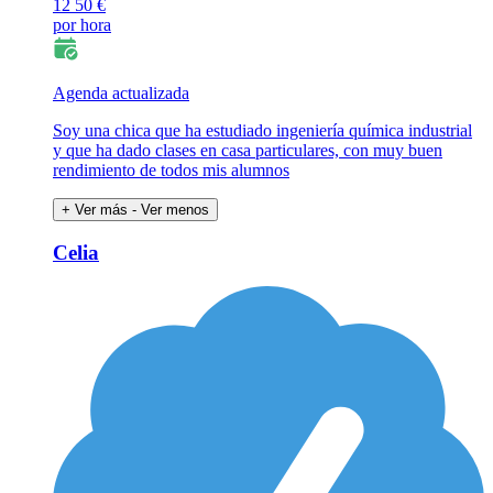
12
50 €
por hora
Agenda actualizada
Soy una chica que ha estudiado ingeniería química industrial
y que ha dado clases en casa particulares, con muy buen
rendimiento de todos mis alumnos
+ Ver más
- Ver menos
Celia