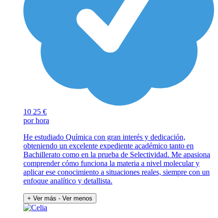
10
25 €
por hora
He estudiado Química con gran interés y dedicación,
obteniendo un excelente expediente académico tanto en
Bachillerato como en la prueba de Selectividad. Me apasiona
comprender cómo funciona la materia a nivel molecular y
aplicar ese conocimiento a situaciones reales, siempre con un
enfoque analítico y detallista.
+ Ver más
- Ver menos