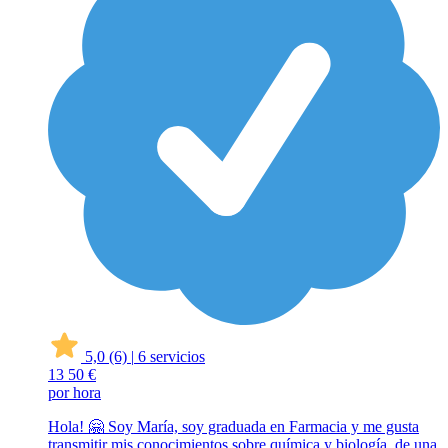
5,0
(6)
|
6 servicios
13
50 €
por hora
Hola! 🤗 Soy María, soy graduada en Farmacia y me gusta
transmitir mis conocimientos sobre química y biología, de una