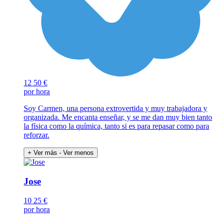
12
50 €
por hora
Soy Carmen, una persona extrovertida y muy trabajadora y
organizada. Me encanta enseñar, y se me dan muy bien tanto
la física como la química, tanto si es para repasar como para
reforzar.
+ Ver más
- Ver menos
Jose
10
25 €
por hora