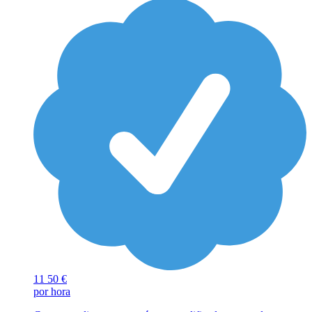
11
50 €
por hora