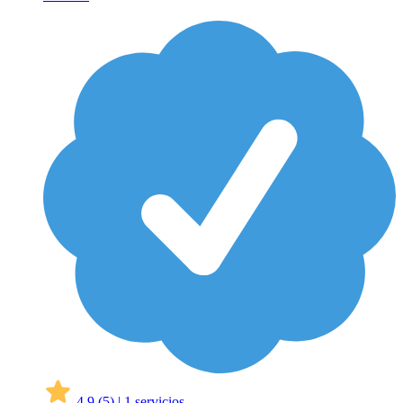
4,9
(5)
|
1 servicios