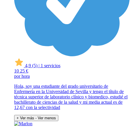
4,9
(5)
|
1 servicios
10
25 €
por hora
Hola, soy una estudiante del grado universitario de
Enfermería en la Universidad de Sevilla y tengo el título de
técnica superior de laboratorio clínico y biomedico, estudié el
bachillerato de ciencias de la salud y mi media actual es de
12,67 con la selectividad
+ Ver más
- Ver menos