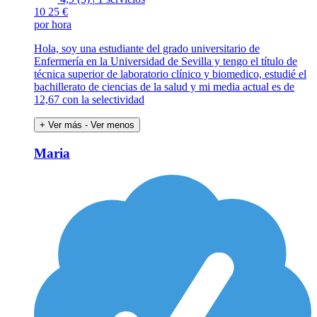
10
25 €
por hora
Hola, soy una estudiante del grado universitario de
Enfermería en la Universidad de Sevilla y tengo el título de
técnica superior de laboratorio clínico y biomedico, estudié el
bachillerato de ciencias de la salud y mi media actual es de
12,67 con la selectividad
+ Ver más
- Ver menos
Maria