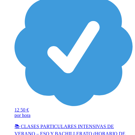
12
50 €
por hora
📚 CLASES PARTICULARES INTENSIVAS DE
VERANO – ESO Y BACHILLERATO (HORARIO DE