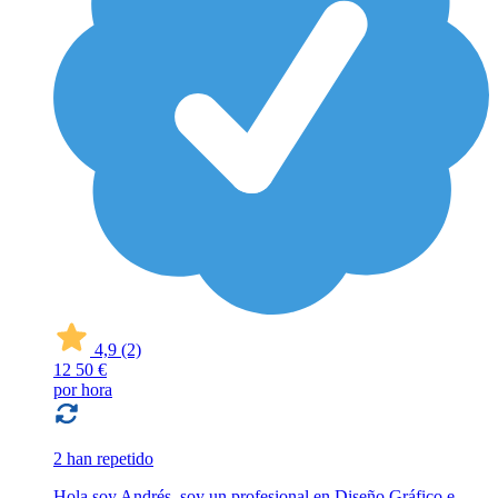
4,9
(2)
12
50 €
por hora
2 han repetido
Hola soy Andrés, soy un profesional en Diseño Gráfico e