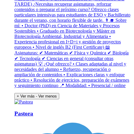
TARDE) ¿Necesitas recuperar asignaturas, reforzar
contenidos o preparar el próximo curso? Ofrezco clases
particulares intensivas para estudiantes de ESO y Bachillerato
durante el verano, con horario flexible de tarde. 👨‍🎓 Sobre
mí: • Doctor (PhD) en Ciencia de Materiales y Procesos
Sostenibles • Graduado en Biotecnología y Máster en
Biotecnología Ambiental, Industrial y Alimentaria •
Experiencia profesional en I+D+i y gestión de proyectos
europeos • Nivel de inglés B2 (First Certificate) 📖
Asignaturas: ✔ Matemáticas ✔ Física y Química ✔ Biología
✔ Tecnología ✔ Ciencias en general (consultar otras
asignaturas) 💡 ¿Qué ofrezco? • Clases adaptadas al nivel y
necesidades del alumno • Refuerzo, recuperación o
ampliación de contenidos • Explicaciones claras y enfoque
práctico • Resolución de ejercicios, preparación de exámenes
y seguimiento continuo 📍 Modalidad: • Presencial / online
+ Ver más
- Ver menos
Pastora