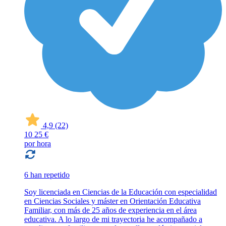
4,9
(22)
10
25 €
por hora
6 han repetido
Soy licenciada en Ciencias de la Educación con especialidad
en Ciencias Sociales y máster en Orientación Educativa
Familiar, con más de 25 años de experiencia en el área
educativa. A lo largo de mi trayectoria he acompañado a