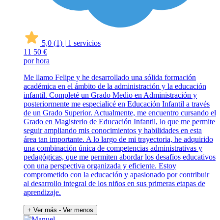
5,0
(1)
|
1 servicios
11
50 €
por hora
Me llamo Felipe y he desarrollado una sólida formación
académica en el ámbito de la administración y la educación
infantil. Completé un Grado Medio en Administración y
posteriormente me especialicé en Educación Infantil a través
de un Grado Superior. Actualmente, me encuentro cursando el
Grado en Magisterio de Educación Infantil, lo que me permite
seguir ampliando mis conocimientos y habilidades en esta
área tan importante. A lo largo de mi trayectoria, he adquirido
una combinación única de competencias administrativas y
pedagógicas, que me permiten abordar los desafíos educativos
con una perspectiva organizada y eficiente. Estoy
comprometido con la educación y apasionado por contribuir
al desarrollo integral de los niños en sus primeras etapas de
aprendizaje.
+ Ver más
- Ver menos