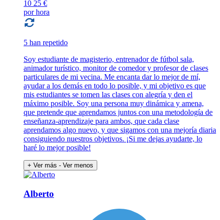
10
25 €
por hora
5 han repetido
Soy estudiante de magisterio, entrenador de fútbol sala,
animador turístico, monitor de comedor y profesor de clases
particulares de mi vecina. Me encanta dar lo mejor de mí,
ayudar a los demás en todo lo posible, y mi objetivo es que
mis estudiantes se tomen las clases con alegría y den el
máximo posible. Soy una persona muy dinámica y amena,
que pretende que aprendamos juntos con una metodología de
enseñanza-aprendizaje para ambos, que cada clase
aprendamos algo nuevo, y que sigamos con una mejoría diaria
consiguiendo nuestros objetivos. ¡Si me dejas ayudarte, lo
haré lo mejor posible!
+ Ver más
- Ver menos
Alberto