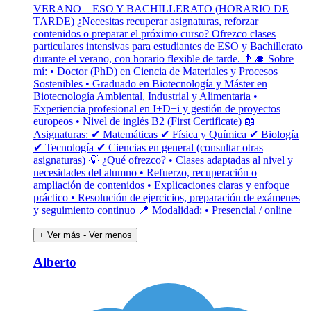
VERANO – ESO Y BACHILLERATO (HORARIO DE
TARDE) ¿Necesitas recuperar asignaturas, reforzar
contenidos o preparar el próximo curso? Ofrezco clases
particulares intensivas para estudiantes de ESO y Bachillerato
durante el verano, con horario flexible de tarde. 👨‍🎓 Sobre
mí: • Doctor (PhD) en Ciencia de Materiales y Procesos
Sostenibles • Graduado en Biotecnología y Máster en
Biotecnología Ambiental, Industrial y Alimentaria •
Experiencia profesional en I+D+i y gestión de proyectos
europeos • Nivel de inglés B2 (First Certificate) 📖
Asignaturas: ✔ Matemáticas ✔ Física y Química ✔ Biología
✔ Tecnología ✔ Ciencias en general (consultar otras
asignaturas) 💡 ¿Qué ofrezco? • Clases adaptadas al nivel y
necesidades del alumno • Refuerzo, recuperación o
ampliación de contenidos • Explicaciones claras y enfoque
práctico • Resolución de ejercicios, preparación de exámenes
y seguimiento continuo 📍 Modalidad: • Presencial / online
+ Ver más
- Ver menos
Alberto