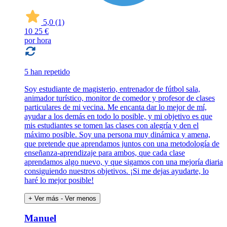
5,0
(1)
10
25 €
por hora
5 han repetido
Soy estudiante de magisterio, entrenador de fútbol sala,
animador turístico, monitor de comedor y profesor de clases
particulares de mi vecina. Me encanta dar lo mejor de mí,
ayudar a los demás en todo lo posible, y mi objetivo es que
mis estudiantes se tomen las clases con alegría y den el
máximo posible. Soy una persona muy dinámica y amena,
que pretende que aprendamos juntos con una metodología de
enseñanza-aprendizaje para ambos, que cada clase
aprendamos algo nuevo, y que sigamos con una mejoría diaria
consiguiendo nuestros objetivos. ¡Si me dejas ayudarte, lo
haré lo mejor posible!
+ Ver más
- Ver menos
Manuel