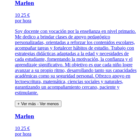
Marlon
10
25 €
por hora
Soy docente con vocación por la enseñanza en nivel primario.
Me dedico a brindar clases de apoyo pedagógico
personalizadas, orientadas a reforzar los contenidos escolares,
acompañar tareas y fortalecer hábitos de estudio. Trabajo con
estrategias didácticas adaptadas a la edad y necesidades de
cada estudiante, fomentando la motivación, la confianza y el
aprendizaje significativo. Mi objetivo es que cada niño logre
avanzar a su propio ritmo, desarrollando tanto sus capacidades
académicas como su seguridad personal. Ofrezco apoyo en
lectoescritura, matemática, ciencias sociales y naturales,
garantizando un acompañamiento cercano, paciente y
estimulante.
+ Ver más
- Ver menos
Marlon
10
25 €
por hora