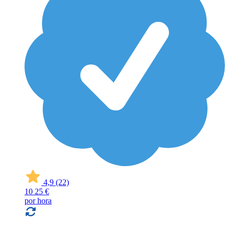
4,9
(22)
10
25 €
por hora