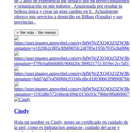
de 2 años de experiencia me destacó por mi perfeccionalismos
y organización en mis trabajos . Apasionada por resaltar tu
belleza única y crear un gran cambio en ti . Actualmente
ofrezco mis servicios a domicilio en Bilbao (España) y sus
provincias .
+ Ver más
- Ver menos
Cindy
Hola mi nombre es Cindy, tengo un certificado en cuidado de
la piel, como es hidratacion amtiacne, cuidado del acne y