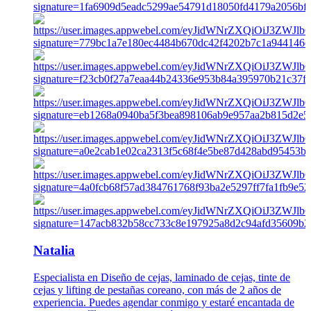
Natalia
Especialista en Diseño de cejas, laminado de cejas, tinte de
cejas y lifting de pestañas coreano, con más de 2 años de
experiencia. Puedes agendar conmigo y estaré encantada de