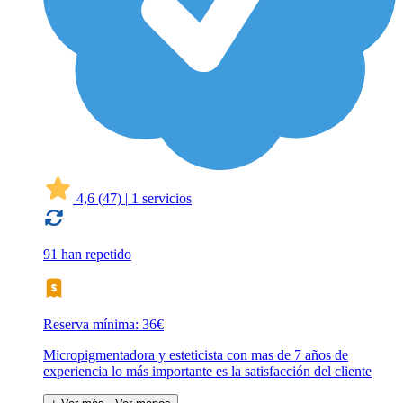
4,6
(47)
|
1 servicios
91 han repetido
Reserva mínima: 36€
Micropigmentadora y esteticista con mas de 7 años de
experiencia lo más importante es la satisfacción del cliente