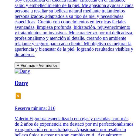
salud y embellecimiento de la piel. Me apasiona ayudar a cada
persona a resaltar su belleza natural mediante tratamientos
personalizados, adaptados a su tipo de piel y necesidades
específicas. Cuento con conocimientos en técnicas faciales
avanzadas, limpieza profunda, hidratación, rejuvenecimiento
y tratamientos no invasivos. Me caracterizo por mi delicadeza,
profesionalismo y atención al detalle, creando un ambiente
relajante y seguro para cada cliente. Mi objetivo es mejorar la
apariencia y bienestar de la piel, logrando resultados visibles y
duraderos.
+ Ver más
- Ver menos
Dany
Reserva mínima: 31€
Valerin Figueroa especializada en cejas y pestañas, con más
de 2 años de experiencia me destacó por mi perfeccionalismos
y organización en mis trabajos . Apasionada por resaltar tu
belleza única y crear un gran cambio en ti . Actualmente