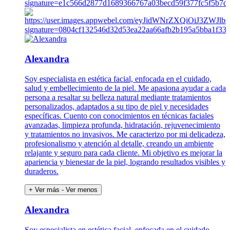
Alexandra
Soy especialista en estética facial, enfocada en el cuidado,
salud y embellecimiento de la piel. Me apasiona ayudar a cada
persona a resaltar su belleza natural mediante tratamientos
personalizados, adaptados a su tipo de piel y necesidades
específicas. Cuento con conocimientos en técnicas faciales
avanzadas, limpieza profunda, hidratación, rejuvenecimiento
y tratamientos no invasivos. Me caracterizo por mi delicadeza,
profesionalismo y atención al detalle, creando un ambiente
relajante y seguro para cada cliente. Mi objetivo es mejorar la
apariencia y bienestar de la piel, logrando resultados visibles y
duraderos.
+ Ver más
- Ver menos
Alexandra
Soy especialista en estética facial, enfocada en el cuidado,