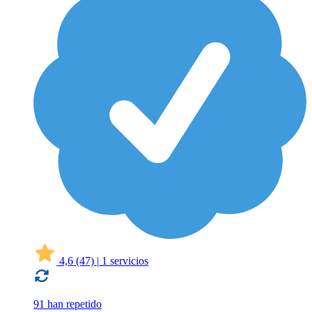
4,6
(47)
|
1 servicios
91 han repetido