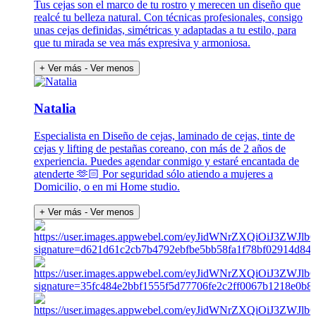
Tus cejas son el marco de tu rostro y merecen un diseño que
realcé tu belleza natural. Con técnicas profesionales, consigo
unas cejas definidas, simétricas y adaptadas a tu estilo, para
que tu mirada se vea más expresiva y armoniosa.
+ Ver más
- Ver menos
Natalia
Especialista en Diseño de cejas, laminado de cejas, tinte de
cejas y lifting de pestañas coreano, con más de 2 años de
experiencia. Puedes agendar conmigo y estaré encantada de
atenderte 🫶🏻 Por seguridad sólo atiendo a mujeres a
Domicilio, o en mi Home studio.
+ Ver más
- Ver menos