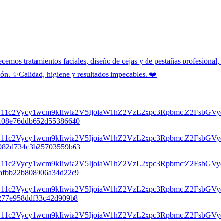
mos tratamientos faciales, diseño de cejas y de pestañas profesional, c
ón. ✨️Calidad, higiene y resultados impecables. ❤️