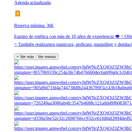
Agenda actualizada
Reserva mínima: 36€
Equipo de estética con más de 10 años de experiencia 👁 ✨Ofrece
✨️También realizamos manicura, pedicura, maquillaje y depilaci
+ Ver más
- Ver menos