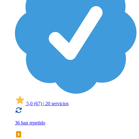
5,0
(67)
|
20 servicios
36 han repetido