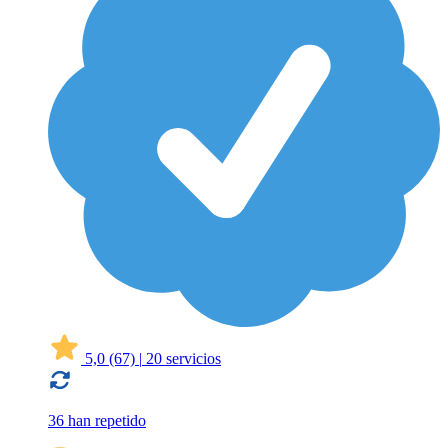
5,0
(67)
|
20 servicios
36 han repetido