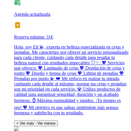
Agenda actualizada
Reserva mínima: 31€
Hola, soy Eli 💫, experta en belleza especializada en cejas y
pestañas. Me caracterizo por ofrecer un servicio personalizado
para cada cliente, cuidando cada detalle para resaltar tu
belleza natural con resultados impecables 🤍✨. 💖 Servicios
que ofrezco: 💖 Laminado de cejas 💖 Depilación de cejas y
rostro 💖 Diseño y henna de cejas 💖 Lifting de pestañas 💖
Pestañas por punto 💫 👑 Me enfoco en realzar tu mirada,
cuidando cada detalle al máximo, porque tus cejas y pestañas
son mi prioridad en cada servicio. 💎 Utilizo productos de
calidad para garantizar seguridad, duración y un acabado
hermoso. ⌚ Máxima puntualidad y rapidez. ¡Tu tiempo es
oro! 💖 Mi objetivo es que salgas sintiéndote más segura,
hermosa y satisfecha con tu resultado.
+ Ver más
- Ver menos