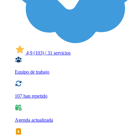
4,9
(103)
|
31 servicios
Equipo de trabajo
107 han repetido
Agenda actualizada