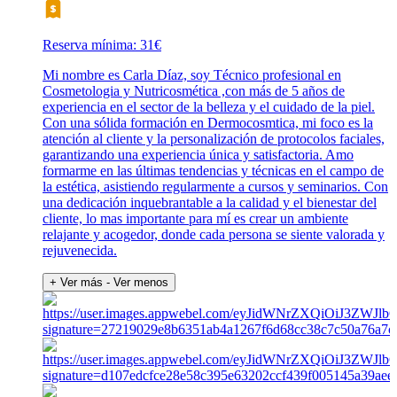
Reserva mínima: 31€
Mi nombre es Carla Díaz, soy Técnico profesional en
Cosmetologia y Nutricosmética ,con más de 5 años de
experiencia en el sector de la belleza y el cuidado de la piel.
Con una sólida formación en Dermocosmtica, mi foco es la
atención al cliente y la personalización de protocolos faciales,
garantizando una experiencia única y satisfactoria. Amo
formarme en las últimas tendencias y técnicas en el campo de
la estética, asistiendo regularmente a cursos y seminarios. Con
una dedicación inquebrantable a la calidad y el bienestar del
cliente, lo mas importante para mí es crear un ambiente
relajante y acogedor, donde cada persona se siente valorada y
rejuvenecida.
+ Ver más
- Ver menos