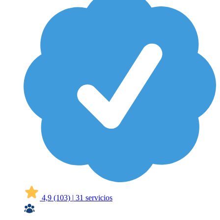
4,9
(103)
|
31 servicios