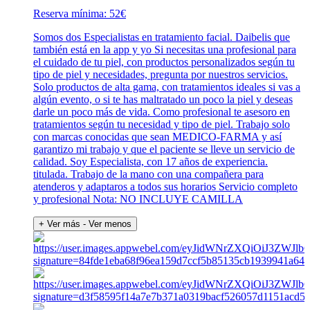
Reserva mínima: 52€
Somos dos Especialistas en tratamiento facial. Daibelis que
también está en la app y yo Si necesitas una profesional para
el cuidado de tu piel, con productos personalizados según tu
tipo de piel y necesidades, pregunta por nuestros servicios.
Solo productos de alta gama, con tratamientos ideales si vas a
algún evento, o si te has maltratado un poco la piel y deseas
darle un poco más de vida. Como profesional te asesoro en
tratamientos según tu necesidad y tipo de piel. Trabajo solo
con marcas conocidas que sean MEDICO-FARMA y así
garantizo mi trabajo y que el paciente se lleve un servicio de
calidad. Soy Especialista, con 17 años de experiencia.
titulada. Trabajo de la mano con una compañera para
atenderos y adaptaros a todos sus horarios Servicio completo
y profesional Nota: NO INCLUYE CAMILLA
+ Ver más
- Ver menos