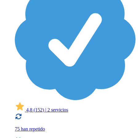
4,8
(152)
|
2 servicios
75 han repetido