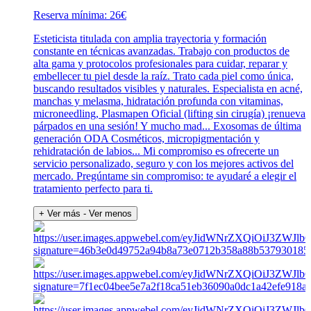
Reserva mínima: 26€
Esteticista titulada con amplia trayectoria y formación
constante en técnicas avanzadas. Trabajo con productos de
alta gama y protocolos profesionales para cuidar, reparar y
embellecer tu piel desde la raíz. Trato cada piel como única,
buscando resultados visibles y naturales. Especialista en acné,
manchas y melasma, hidratación profunda con vitaminas,
microneedling, Plasmapen Oficial (lifting sin cirugía) ¡renueva
párpados en una sesión! Y mucho mad... Exosomas de última
generación ODA Cosméticos, micropigmentación y
rehidratación de labios... Mi compromiso es ofrecerte un
servicio personalizado, seguro y con los mejores activos del
mercado. Pregúntame sin compromiso: te ayudaré a elegir el
tratamiento perfecto para ti.
+ Ver más
- Ver menos