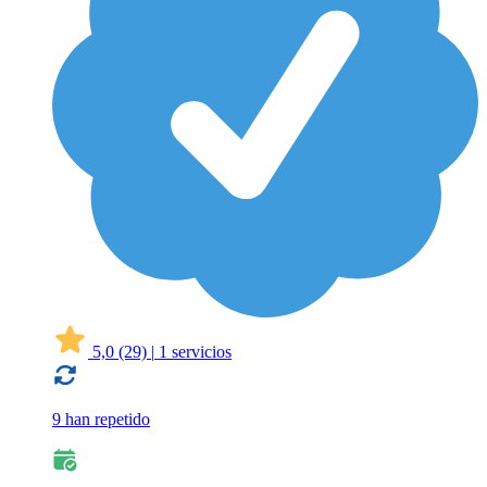
5,0
(29)
|
1 servicios
9 han repetido