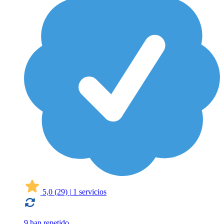
5,0
(29)
|
1 servicios
9 han repetido