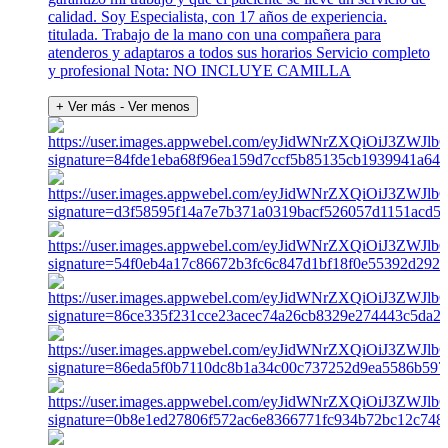
calidad. Soy Especialista, con 17 años de experiencia.
titulada. Trabajo de la mano con una compañera para
atenderos y adaptaros a todos sus horarios Servicio completo
y profesional Nota: NO INCLUYE CAMILLA
+ Ver más
- Ver menos