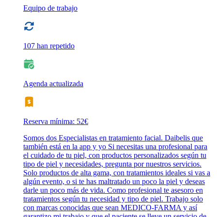
Equipo de trabajo
107 han repetido
Agenda actualizada
Reserva mínima: 52€
Somos dos Especialistas en tratamiento facial. Daibelis que
también está en la app y yo Si necesitas una profesional para
el cuidado de tu piel, con productos personalizados según tu
tipo de piel y necesidades, pregunta por nuestros servicios.
Solo productos de alta gama, con tratamientos ideales si vas a
algún evento, o si te has maltratado un poco la piel y deseas
darle un poco más de vida. Como profesional te asesoro en
tratamientos según tu necesidad y tipo de piel. Trabajo solo
con marcas conocidas que sean MEDICO-FARMA y así
garantizo mi trabajo y que el paciente se lleve un servicio de