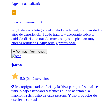
Agenda actualizada
Reserva mínima: 31€
Soy Esteticista Integral del cuidado de la piel, con más de 15
años de experiencia. Puedo tratarte y asesorarte sobre tu
cuidado diario, he tratado muchos tipos de piel con muy
buenos resultados. Muy seria y profesional.
+ Ver más
- Ver menos
jenny
5,0
(2)
|
2 servicios
💎Micropigmentadora facial y lashista para profesional. 💎
trabajo bajo estándares y técnicas que se adaptan a la
fisionomía del rostro de cada persona 💎uso productos de
excelente calidad