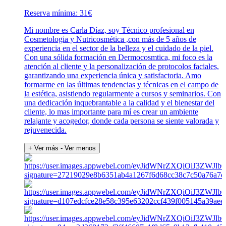
Reserva mínima: 31€
Mi nombre es Carla Díaz, soy Técnico profesional en
Cosmetologia y Nutricosmética ,con más de 5 años de
experiencia en el sector de la belleza y el cuidado de la piel.
Con una sólida formación en Dermocosmtica, mi foco es la
atención al cliente y la personalización de protocolos faciales,
garantizando una experiencia única y satisfactoria. Amo
formarme en las últimas tendencias y técnicas en el campo de
la estética, asistiendo regularmente a cursos y seminarios. Con
una dedicación inquebrantable a la calidad y el bienestar del
cliente, lo mas importante para mí es crear un ambiente
relajante y acogedor, donde cada persona se siente valorada y
rejuvenecida.
+ Ver más
- Ver menos