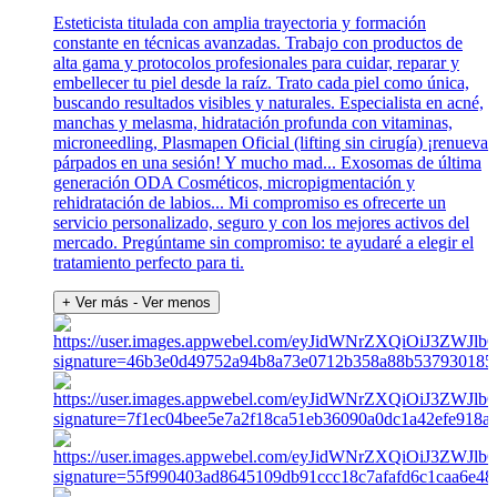
Esteticista titulada con amplia trayectoria y formación
constante en técnicas avanzadas. Trabajo con productos de
alta gama y protocolos profesionales para cuidar, reparar y
embellecer tu piel desde la raíz. Trato cada piel como única,
buscando resultados visibles y naturales. Especialista en acné,
manchas y melasma, hidratación profunda con vitaminas,
microneedling, Plasmapen Oficial (lifting sin cirugía) ¡renueva
párpados en una sesión! Y mucho mad... Exosomas de última
generación ODA Cosméticos, micropigmentación y
rehidratación de labios... Mi compromiso es ofrecerte un
servicio personalizado, seguro y con los mejores activos del
mercado. Pregúntame sin compromiso: te ayudaré a elegir el
tratamiento perfecto para ti.
+ Ver más
- Ver menos