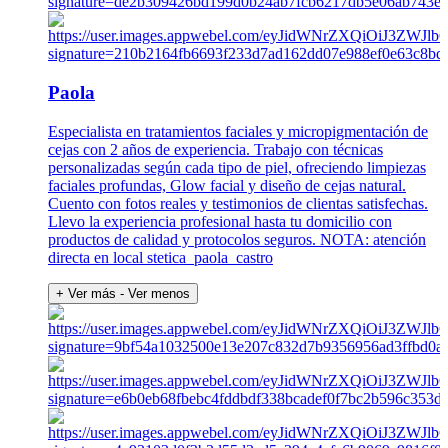
Paola
Especialista en tratamientos faciales y micropigmentación de
cejas con 2 años de experiencia. Trabajo con técnicas
personalizadas según cada tipo de piel, ofreciendo limpiezas
faciales profundas, Glow facial y diseño de cejas natural.
Cuento con fotos reales y testimonios de clientas satisfechas.
Llevo la experiencia profesional hasta tu domicilio con
productos de calidad y protocolos seguros. NOTA: atención
directa en local stetica_paola_castro
+ Ver más
- Ver menos