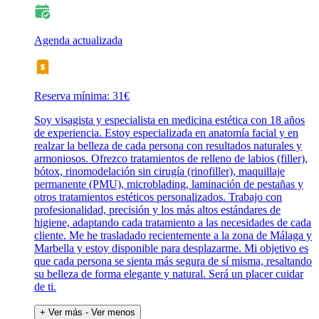
Agenda actualizada
Reserva mínima: 31€
Soy visagista y especialista en medicina estética con 18 años
de experiencia. Estoy especializada en anatomía facial y en
realzar la belleza de cada persona con resultados naturales y
armoniosos. Ofrezco tratamientos de relleno de labios (filler),
bótox, rinomodelación sin cirugía (rinofiller), maquillaje
permanente (PMU), microblading, laminación de pestañas y
otros tratamientos estéticos personalizados. Trabajo con
profesionalidad, precisión y los más altos estándares de
higiene, adaptando cada tratamiento a las necesidades de cada
cliente. Me he trasladado recientemente a la zona de Málaga y
Marbella y estoy disponible para desplazarme. Mi objetivo es
que cada persona se sienta más segura de sí misma, resaltando
su belleza de forma elegante y natural. Será un placer cuidar
de ti.
+ Ver más
- Ver menos