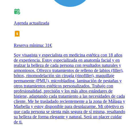
Agenda actualizada
Reserva mínima: 31€
Soy visagista y especialista en medicina estética con 18 años
de experiencia. Estoy especializada en anatomía facial y en
realzar la belleza de cada persona con resultados naturales y
armoniosos. Ofrezco tratamientos de relleno de labios (filler),
bótox, rinomodelación sin cirugía (rinofiller), maquillaje
permanente (PMU), microblading, laminación de pestañas y
otros tratamientos estéticos personalizados. Trabajo con
profesionalidad, precisión y los más altos estándares de
higiene, adaptando cada tratamiento a las necesidades de cada
cliente. Me he trasladado recientemente a la zona de Málaga y
Marbella y estoy disponible para desplazarme. Mi objetivo es
que cada persona se sienta más segura de sí misma, resaltando
su belleza de forma elegante y natural. Será un placer cuidar
de ti.