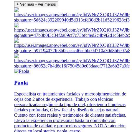
+ Ver más
- Ver menos
Paola
Especialista en tratamientos faciales y micropigmentación de
cejas con 2 años de experiencia. Trabajo con técnicas
personalizadas según cada tipo de piel, ofreciendo limpiezas
faciales profundas, Glow facial y diseño de cejas natural.
Cuento con fotos reales y testimonios de clientas satisfechas.
Llevo la experiencia profesional hasta tu domicilio con
productos de calidad y protocolos seguros. NOTA: atención
directa en local stetica_paola_castro