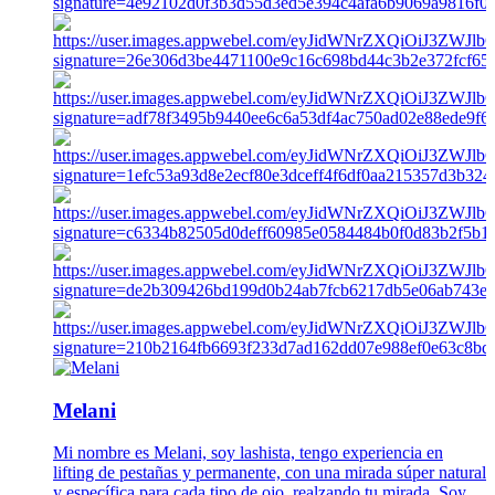
Melani
Mi nombre es Melani, soy lashista, tengo experiencia en
lifting de pestañas y permanente, con una mirada súper natural
y específica para cada tipo de ojo, realzando tu mirada. Soy