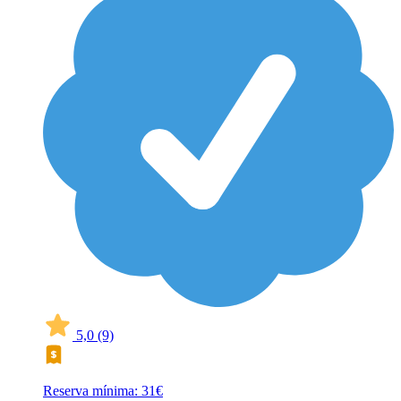
5,0
(9)
Reserva mínima: 31€