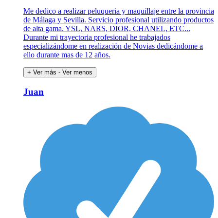
Me dedico a realizar peluqueria y maquillaje entre la provincia
de Málaga y Sevilla. Servicio profesional utilizando productos
de alta gama. YSL, NARS, DIOR, CHANEL, ETC...
Durante mi trayectoria profesional he trabajados
especializándome en realización de Novias dedicándome a
ello durante mas de 12 años.
+ Ver más
- Ver menos
Juan