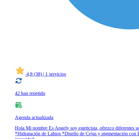
4,8
(38)
|
1 servicios
42 han repetido
Agenda actualizada
Hola Mi nombre Es Angely soy esteticista, ofrezco diferentes
*Hidratación de Labios *Diseño de Cejas y pigmentación con He