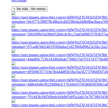
necesidad
+ Ver más
- Ver menos