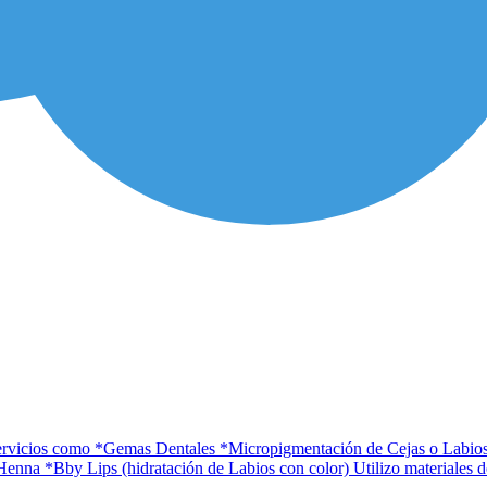
 servicios como *Gemas Dentales *Micropigmentación de Cejas o Labios
nna *Bby Lips (hidratación de Labios con color) Utilizo materiales de 