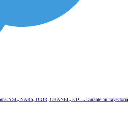
 alta gama. YSL, NARS, DIOR, CHANEL, ETC... Durante mi trayectoria