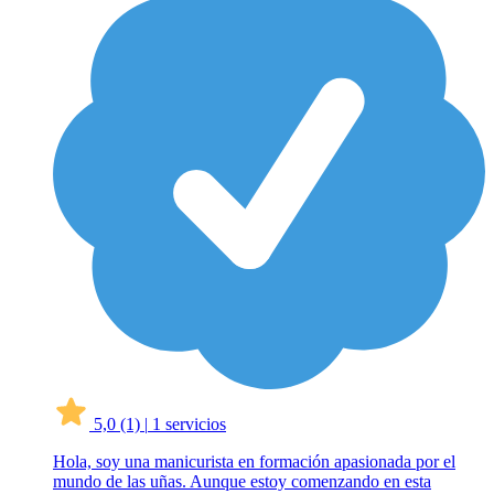
5,0
(1)
|
1 servicios
Hola, soy una manicurista en formación apasionada por el
mundo de las uñas. Aunque estoy comenzando en esta