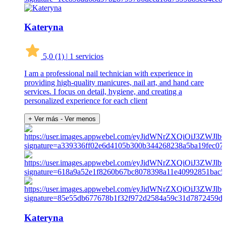
Kateryna
5,0
(1)
|
1 servicios
I am a professional nail technician with experience in
providing high-quality manicures, nail art, and hand care
services. I focus on detail, hygiene, and creating a
personalized experience for each client
+ Ver más
- Ver menos
Kateryna