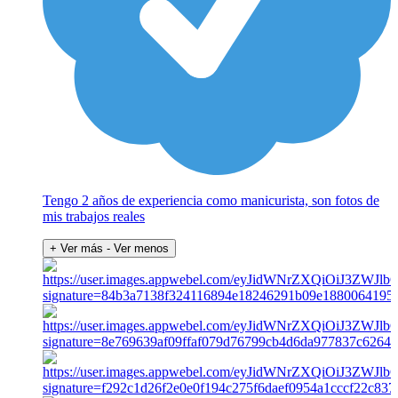
Tengo 2 años de experiencia como manicurista, son fotos de
mis trabajos reales
+ Ver más
- Ver menos