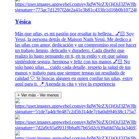
Yésica
Más que uñas, es mi pasión por resaltar tu belleza.. 💅🏻 Soy
Yessi, la persona detrás de Maison Nails Yessi. Me dedico a
las uñas con amor, dedicación y un compromiso real por hacer
un trabajo limpio, delicado y duradero. Cada diseño que
realizo lo hago pensando en ti, en tu estilo y en que salgas
sintiéndote segura, hermosa y feliz con tus manos 💅🏻 No
solo hago uñas… cuido cada detalle, respeto la salud de tus
manos y trabajo para que siempre tengas un resultado de
calidad 🤍 Si buscas alguien en quien confiar tus uñas, estoy
aquí para ti. 📍 Agenda tu cita y vive la experiencia
+ Ver más
- Ver menos