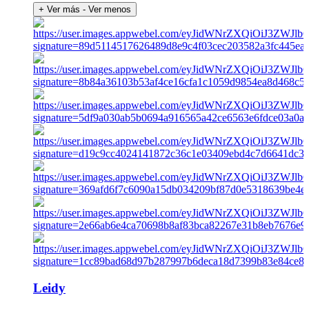
+ Ver más
- Ver menos
Leidy