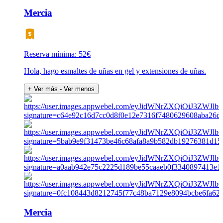
Mercia
Reserva mínima: 52€
Hola, hago esmaltes de uñas en gel y extensiones de uñas.
+ Ver más
- Ver menos
Mercia