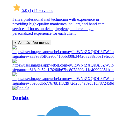
5,0
(1)
|
1 servicios
I am a professional nail technician with experience in
providing high-quality manicures, nail art, and hand care
services. I focus on detail, hygiene, and creating a
personalized experience for each client
+ Ver más
- Ver menos
Daniela